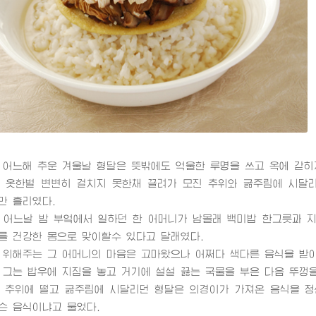
느해 추운 겨울날 형달은 뜻밖에도 억울한 루명을 쓰고 옥에 갇히
한벌 변변히 걸치지 못한채 끌려가 모진 추위와 굶주림에 시달리
만 흘리였다.
느날 밤 부엌에서 일하던 한 어머니가 남몰래 백미밥 한그릇과 지
를 건강한 몸으로 맞이할수 있다고 달래였다.
해주는 그 어머니의 마음은 고마왔으나 어쩌다 색다른 음식을 받아
는 밥우에 지짐을 놓고 거기에 설설 끓는 국물을 부은 다음 뚜껑을
위에 떨고 굶주림에 시달리던 형달은 의경이가 가져온 음식을 정신
슨 음식이냐고 물었다.