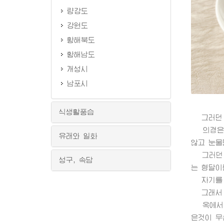
량강도
강원도
황해북도
황해남도
개성시
남포시
식생활풍습
그러던 어
의경은 옷
유래와 일화
않고 눈물
그러던 어
성구, 속담
는 형달이
자기를 위
그래서 그
옥에서 추
은것이 무