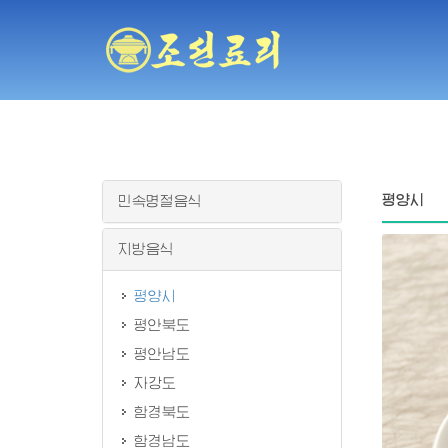
평양시
민속명절음식
지방음식
평양시
평안북도
평안남도
자강도
함경북도
함경남도