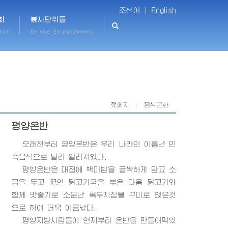
조선어 |
English
회
봉사단위들
tion
Service Establishments
첫페지
음식문화
평양온반
오래전부터 평양온반은 우리 나라의 이름난 민
족음식으로 널리 알려져있다.
평양온반은 대접에 백미밥을 골싹하게 담고 소
금을 두고 끓인 닭고기국을 부은 다음 닭고기와
함께 맛좋기로 소문난 록두지짐을 꾸미로 얹은것
으로 하여 더욱 이름났다.
평양지방사람들이 언제부터 온반을 만들어먹었