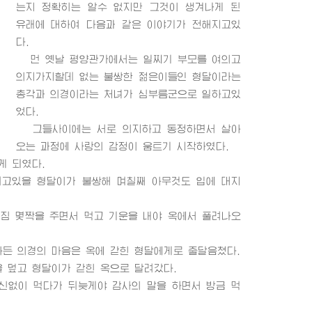
는지 정확히는 알수 없지만 그것이 생겨나게 된
유래에 대하여 다음과 같은 이야기가 전해지고있
다.
먼 옛날 평양관가에서는 일찌기 부모를 여의고
의지가지할데 없는 불쌍한 젊은이들인 형달이라는
총각과 의경이라는 처녀가 심부름군으로 일하고있
었다.
그들사이에는 서로 의지하고 동정하면서 살아
오는 과정에 사랑의 감정이 움트기 시작하였다.
게 되였다.
고있을 형달이가 불쌍해 며칠째 아무것도 입에 대지
짐 몇짝을 주면서 먹고 기운을 내야 옥에서 풀려나오
든 의경의 마음은 옥에 갇힌 형달에게로 줄달음쳤다.
 덮고 형달이가 갇힌 옥으로 달려갔다.
없이 먹다가 뒤늦게야 감사의 말을 하면서 방금 먹