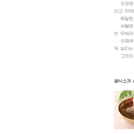
의경은 형
라고 하였
형달은 의
세월은 흘
한 약속대
이때부터 
게 살라는
그것이 점
음식소개