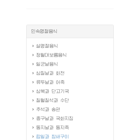
민속명절음식
설명절음식
정월대보름음식
일군날음식
삼질날과 화전
류두날과 어죽
삼복과 단고기국
칠월칠석과 수단
추석과 송편
중구날과 국화지짐
동지날과 동지죽
랍일과 참새구이