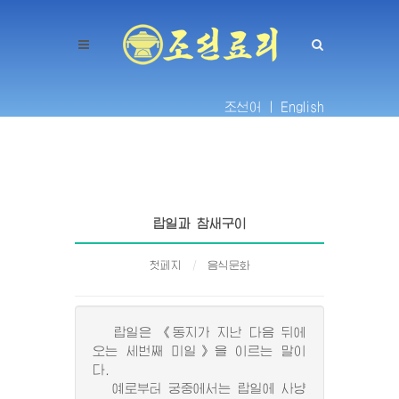
조선어 |
English
랍일과 참새구이
첫페지
음식문화
랍일은 《동지가 지난 다음 뒤에
오는 세번째 미일》을 이르는 말이
다.
예로부터 궁중에서는 랍일에 사냥