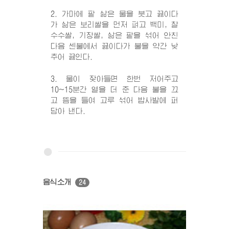
2. 가마에 팥 삶은 물을 붓고 끓이다
가 삶은 보리쌀을 먼저 펴고 백미, 찰
수수쌀, 기장쌀, 삶은 팥을 섞어 안친
다음 센불에서 끓이다가 불을 약간 낮
추어 끓인다.
3. 물이 잦아들면 한번 저어주고
10~15분간 열을 더 준 다음 불을 끄
고 뜸을 들여 고루 섞어 밥사발에 퍼
담아 낸다.
음식소개
24