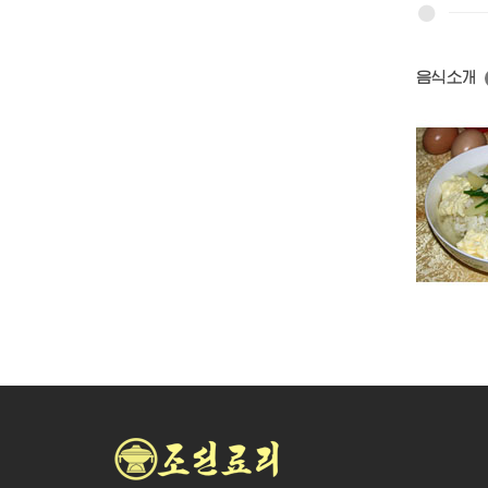
음식소개
백미밥
닭알온반