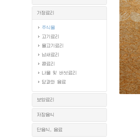
가정료리
주식물
고기료리
물고기료리
남새료리
콩료리
나물 및 버섯료리
당과와 음료
보양료리
저장음식
단음식, 음료