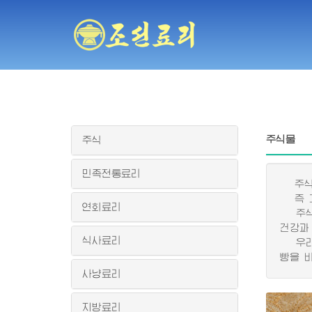
주식물
주식
민족전통료리
주식물
즉 그
연회료리
주식물
건강과
식사료리
우리 
빵을 
사냥료리
지방료리