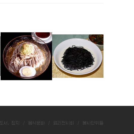
밀국수
언감자국수
쑥절편
도서, 잡지
/
음식문화
/
료리전시회
/
봉사단위들