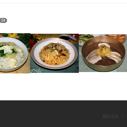
24
김치밥
온면
료리소개
/