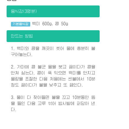
음식감(3명분)
백미 600g, 콩 50g
기본음식감
만드는 방법
1. 백미와 콩을 깨끗이 씻어 물에 충분히 불
구어놓는다.
2. 가마에 콩 불군 물을 붓고 끓이다가 콩을
안쳐 삶는다. 콩이 푹 익으면 백미를 안치고
물량을 조절한 다음 처음에는 센불에서 10분
정도 끓이다가 불을 낮추고 또 끓인다.
3. 물이 다 잦아들면 불을 끄고 10분동안 뜸
을 들인 다음 고루 섞어 밥사발에 퍼담아 낸
다.