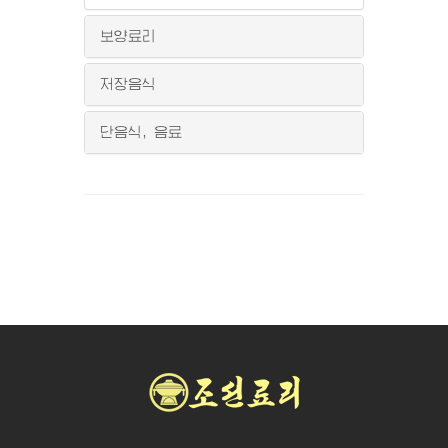
보양료리
저장음식
단음식, 음료