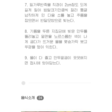
7. 밀가루반죽을 직경이 2cm정도 되게
길게 밀어 밤알크기만큼씩 잘라 둥글
납작하게 민 다음 소를 놓고 주름을
잡으면서 반달모양으로 빚는다.
8. 기름을 두른 지짐판에 빚은 만두를
돌려놓고 밑면을 노르스름한 색이 나
게 굽다가 뜨거운 물을 몇숟가락 붓고
뚜껑을 덮어 익힌다.
9. 물이 다 졸고 만두밑굽이 꼿꼿해지
면 접시에 엎어담는다.
음식소개
24