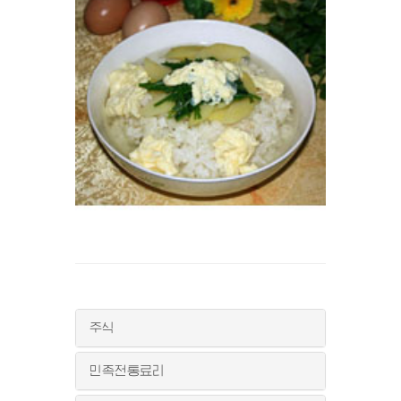
주식
민족전통료리