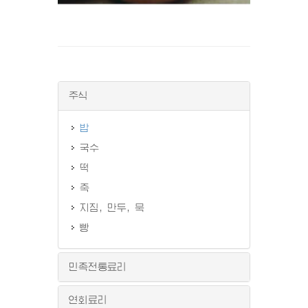
주식
밥
국수
떡
죽
지짐, 만두, 묵
빵
민족전통료리
연회료리