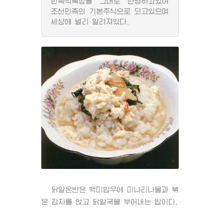
민족적특성을 그대로 반영하고있어
조선민족의 기본주식으로 되고있으며
세상에 널리 알려져있다.
닭알온반은 백미밥우에 미나리나물과 볶
은 감자를 얹고 닭알국을 부어내는 밥이다.