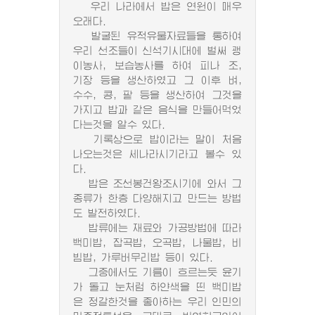
우리 나라에서 밥은 연원이 매우
오래다.
발굴된 유적유물자료들을 통하여
우리 선조들이 신석기시대에 벌써 괭
이농사, 보습농사를 하여 피나 조,
기장 등을 생산하였고 그 이후 벼,
수수, 콩, 팥 등을 생산하여 그것을
가지고 밥과 같은 음식을 만들어먹었
다는것을 알수 있다.
기록상으로 밥이라는 말이 처음
나오는것은 세나라시기라고 볼수 있
다.
밥은 조선봉건왕조시기에 와서 그
종류가 한층 다양해지고 만드는 방법
도 발전하였다.
밥류에는 재료와 가공방법에 따라
백미밥, 잡곡밥, 오곡밥, 나물밥, 비
빔밥, 가루버무리밥 등이 있다.
그중에서도 기름이 흐르는듯 윤기
가 돌고 눈처럼 하얀색을 띤 백미밥
은 정갈한것을 좋아하는 우리 인민의