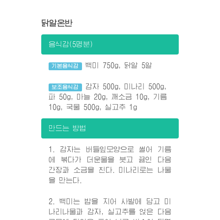
닭알온반
음식감(5명분)
백미 750g, 닭알 5알
기본음식감
감자 500g, 미나리 500g,
보조음식감
파 50g, 마늘 20g, 깨소금 10g, 기름
10g, 국물 500g, 실고추 1g
만드는 방법
1. 감자는 버들잎모양으로 썰어 기름
에 볶다가 더운물을 붓고 끓인 다음
간장과 소금을 친다. 미나리로는 나물
을 만는다.
2. 백미는 밥을 지어 사발에 담고 미
나리나물과 감자, 실고추를 얹은 다음