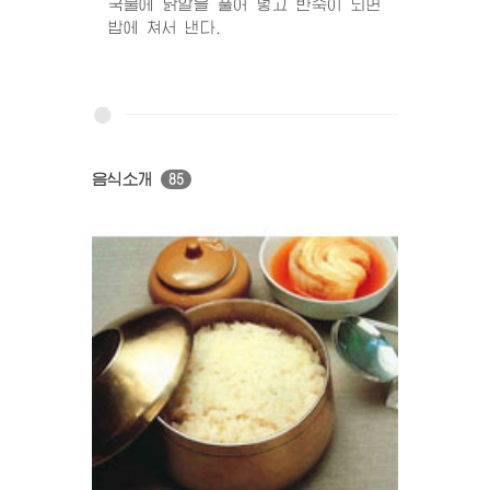
국물에 닭알을 풀어 넣고 반숙이 되면
밥에 쳐서 낸다.
음식소개
85