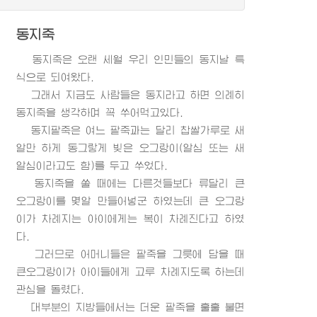
동지죽
동지죽은 오랜 세월 우리 인민들의 동지날 특
식으로 되여왔다.
그래서 지금도 사람들은 동지라고 하면 의례히
동지죽을 생각하며 꼭 쑤어먹고있다.
동지팥죽은 여느 팥죽과는 달리 찹쌀가루로 새
알만 하게 동그랗게 빚은 오그랑이(알심 또는 새
알심이라고도 함)를 두고 쑤었다.
동지죽을 쑬 때에는 다른것들보다 류달리 큰
오그랑이를 몇알 만들어넣군 하였는데 큰 오그랑
이가 차례지는 아이에게는 복이 차례진다고 하였
다.
그러므로 어머니들은 팥죽을 그릇에 담을 때
큰오그랑이가 아이들에게 고루 차례지도록 하는데
관심을 돌렸다.
대부분의 지방들에서는 더운 팥죽을 훌훌 불면