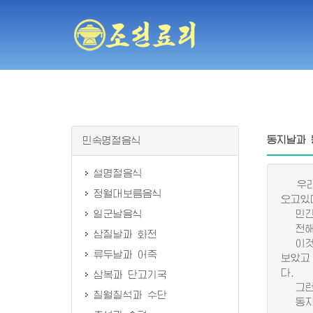
동지날과 
민속명절음식
설명절음식
우리 
정월대보름음식
오고있
일군날음식
민간에
전해지
삼질날과 화전
이것은
류두날과 어죽
보았고
다.
삼복과 단고기국
그런가
칠월칠석과 수단
동지죽