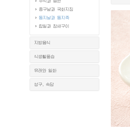
추석과 송편
중구날과 국화지짐
동지날과 동지죽
랍일과 참새구이
지방음식
식생활풍습
유래와 일화
성구, 속담