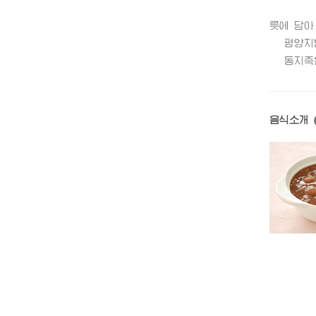
릇에 담아
평양지방에
동지죽은 
음식소개
동지죽