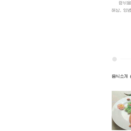
랭섞음채는
해삼, 양
음식소개