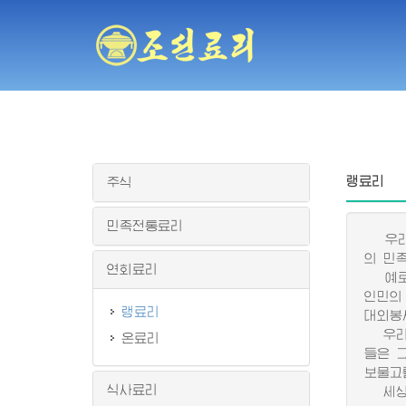
랭료리
주식
민족전통료리
우리 
의 민
연회료리
예로부
인민의
랭료리
대외봉
우리 
온료리
들은 
보물고
식사료리
세상에