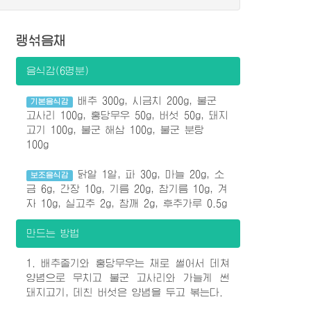
랭섞음채
음식감(6명분)
배추 300g, 시금치 200g, 불군
기본음식감
고사리 100g, 홍당무우 50g, 버섯 50g, 돼지
고기 100g, 불군 해삼 100g, 불군 분탕
100g
닭알 1알, 파 30g, 마늘 20g, 소
보조음식감
금 6g, 간장 10g, 기름 20g, 참기름 10g, 겨
자 10g, 실고추 2g, 참깨 2g, 후추가루 0.5g
만드는 방법
1. 배추줄기와 홍당무우는 채로 썰어서 데쳐
양념으로 무치고 불군 고사리와 가늘게 썬
돼지고기, 데친 버섯은 양념을 두고 볶는다.