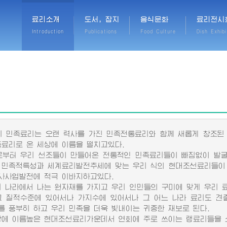
료리소개
도서, 잡지
음식문화
료리전시
Introduction
Publications
Food Culture
Dish Exhibi
민족료리는 오랜 력사를 가진 민족전통료리와 함께 새롭게 창조된
족료리로 온 세상에 이름을 떨치고있다.
터 우리 선조들이 만들어온 전통적인 민족료리들이 빠짐없이 발굴
 민족적특성과 세계료리발전추세에 맞는 우리 식의 현대조선료리들이
사사업발전에 적극 이바지하고있다.
나라에서 나는 원자재를 가지고 우리 인민들의 구미에 맞게 우리 
그 질적수준에 있어서나 가지수에 있어서나 그 어느 나라 료리도 견
를 풍부히 하고 우리 민족을 더욱 빛내이는 귀중한 재보로 된다.
 이름높은 현대조선료리가운데서 연회에 주로 쓰이는 랭료리들을 