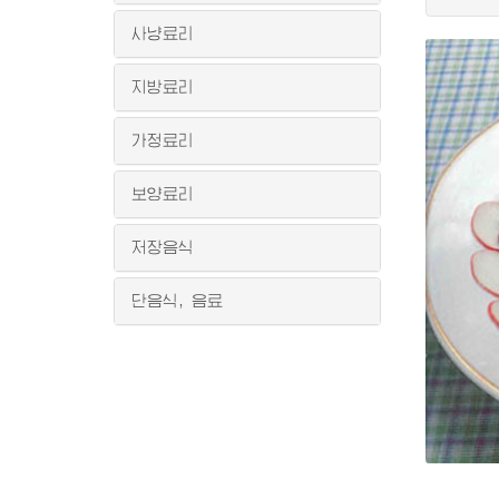
사냥료리
지방료리
가정료리
보양료리
저장음식
단음식, 음료