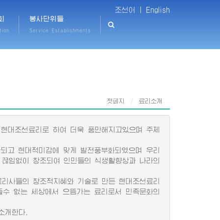
조선어 |
English
회
봉사단위들
tion
Service Establishments
첫페지
료리소개
 현대조선료리로 하여 더욱 풍만해지고있으며 주체
되고 현대적미감에 맞게 발전풍부화되였으며 우리
 끊임없이 창조되여 인민들의 식생활향상과 나라의
료리사들의 창조적지혜와 기술로 만든 현대조선료리
줄수 없는 세상에서 으뜸가는 료리로서 민족문화의
소개한다.