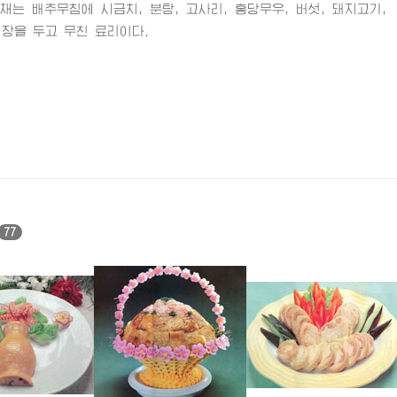
 배추무침에 시금치, 분탕, 고사리, 홍당무우, 버섯, 돼지고기,
념장을 두고 무친 료리이다.
77