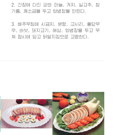
2. 간장에 다진 파와 마늘, 겨자, 실고추, 참
기름, 깨소금을 두고 양념장을 만든다.
3. 배추무침에 시금치, 분탕, 고사리, 홍당무
우, 버섯, 돼지고기, 해삼, 양념장을 두고 무
쳐 접시에 담고 닭알지짐으로 고명한다.