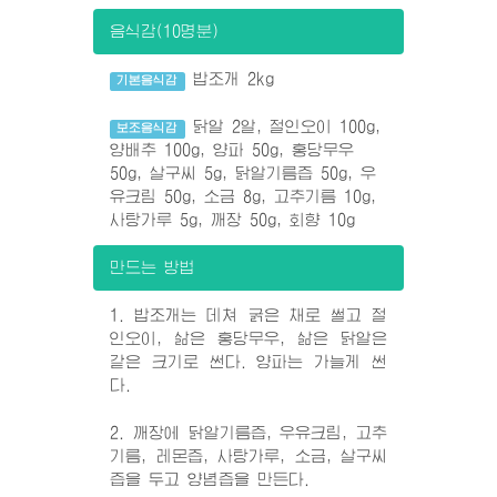
음식감(10명분)
밥조개 2kg
기본음식감
닭알 2알, 절인오이 100g,
보조음식감
양배추 100g, 양파 50g, 홍당무우
50g, 살구씨 5g, 닭알기름즙 50g, 우
유크림 50g, 소금 8g, 고추기름 10g,
사탕가루 5g, 깨장 50g, 회향 10g
만드는 방법
1. 밥조개는 데쳐 굵은 채로 썰고 절
인오이, 삶은 홍당무우, 삶은 닭알은
같은 크기로 썬다. 양파는 가늘게 썬
다.
2. 깨장에 닭알기름즙, 우유크림, 고추
기름, 레몬즙, 사탕가루, 소금, 살구씨
즙을 두고 양념즙을 만든다.