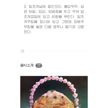
3. 밥조개살에 절인오이, 홍당무우, 삶
은 닭알, 양파, 양념즙을 두고 무쳐 밥
조개껍질에 담고 회향을 뿌린다. 밥조
개무침을 접시에 담고 그옆에 양배추
무침을 놓은 다음 앵두나 딸기로 고명
한다.
음식소개
77