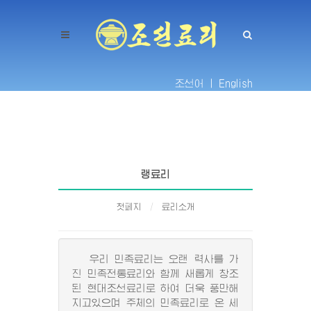
조선어 |
English
랭료리
첫페지
료리소개
우리 민족료리는 오랜 력사를 가
진 민족전통료리와 함께 새롭게 창조
된 현대조선료리로 하여 더욱 풍만해
지고있으며 주체의 민족료리로 온 세