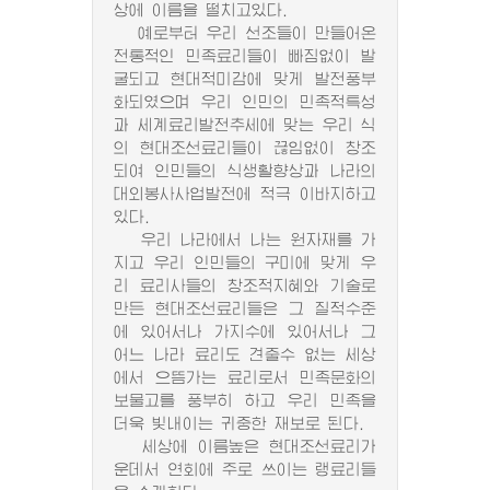
상에 이름을 떨치고있다.
예로부터 우리 선조들이 만들어온
전통적인 민족료리들이 빠짐없이 발
굴되고 현대적미감에 맞게 발전풍부
화되였으며 우리 인민의 민족적특성
과 세계료리발전추세에 맞는 우리 식
의 현대조선료리들이 끊임없이 창조
되여 인민들의 식생활향상과 나라의
대외봉사사업발전에 적극 이바지하고
있다.
우리 나라에서 나는 원자재를 가
지고 우리 인민들의 구미에 맞게 우
리 료리사들의 창조적지혜와 기술로
만든 현대조선료리들은 그 질적수준
에 있어서나 가지수에 있어서나 그
어느 나라 료리도 견줄수 없는 세상
에서 으뜸가는 료리로서 민족문화의
보물고를 풍부히 하고 우리 민족을
더욱 빛내이는 귀중한 재보로 된다.
세상에 이름높은 현대조선료리가
운데서 연회에 주로 쓰이는 랭료리들