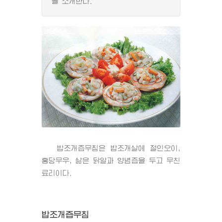
을 소개한다.
밥조개즙무침은 밥조개살에 절인오이,
홍당무우, 삶은 닭알과 양념즙을 두고 무친
료리이다.
밥조개즙무침