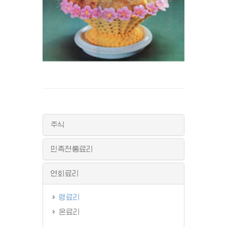
주식
민족전통료리
연회료리
랭료리
온료리