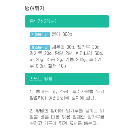
뱅어튀기
음식감(3명분)
뱅어 300g
기본음식감
새우편 30g, 빵가루 30g,
보조음식감
밀가루 20g, 닭알 2알, 향미나리 50g,
파 20g, 소금 2g, 기름 200g, 후추가
루 0.3g, 참깨 10g
만드는 방법
1. 뱅어는 파, 소금, 후추가루를 두고
양념하여 여러마리씩 꼬치에 꿴다.
2. 양념한 뱅어에 밀가루를 묻히고 닭
알을 바른 다음 닦은 참깨와 빵가루를
뿌리고 기름에 튀겨 꼬치를 뽑는다.