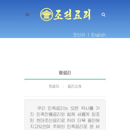
조선어 |
English
랭료리
첫페지
료리소개
우리 민족료리는 오랜 력사를 가
진 민족전통료리와 함께 새롭게 창조
된 현대조선료리로 하여 더욱 풍만해
지고있으며 주체의 민족료리로 온 세