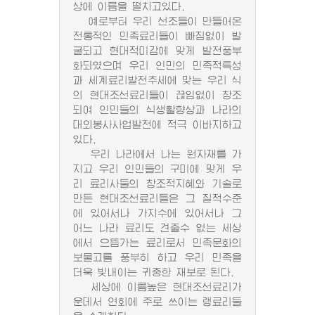
상에 이름을 떨치고있다.
예로부터 우리 선조들이 만들어온
전통적인 민족료리들이 빠짐없이 발
굴되고 현대적미감에 맞게 발전풍부
화되였으며 우리 인민의 민족적특성
과 세계료리발전추세에 맞는 우리 식
의 현대조선료리들이 끊임없이 창조
되여 인민들의 식생활향상과 나라의
대외봉사사업발전에 적극 이바지하고
있다.
우리 나라에서 나는 원자재를 가
지고 우리 인민들의 구미에 맞게 우
리 료리사들의 창조적지혜와 기술로
만든 현대조선료리들은 그 질적수준
에 있어서나 가지수에 있어서나 그
어느 나라 료리도 견줄수 없는 세상
에서 으뜸가는 료리로서 민족문화의
보물고를 풍부히 하고 우리 민족을
더욱 빛내이는 귀중한 재보로 된다.
세상에 이름높은 현대조선료리가
운데서 연회에 주로 쓰이는 랭료리들