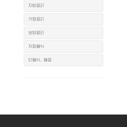
지방료리
가정료리
보양료리
저장음식
단음식, 음료