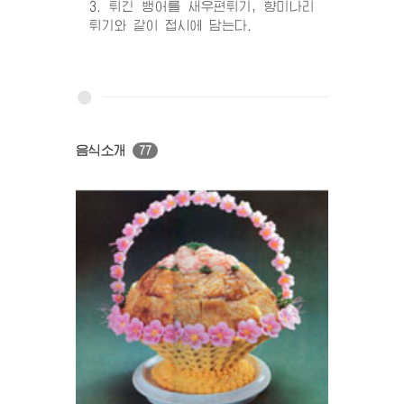
3. 튀긴 뱅어를 새우편튀기, 향미나리
튀기와 같이 접시에 담는다.
음식소개
77