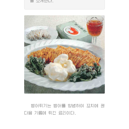
을 소개한다.
뱅어튀기는 뱅어를 양념하여 꼬치에 꿴
다음 기름에 튀긴 료리이다.