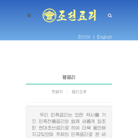
조선어 |
English
랭료리
첫페지
료리소개
우리 민족료리는 오랜 력사를 가
진 민족전통료리와 함께 새롭게 창조
된 현대조선료리로 하여 더욱 풍만해
지고있으며 주체의 민족료리로 온 세