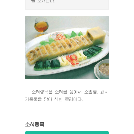
을 소개한다.
소혀랭묵은 소혀를 삶아서 소발통, 돼지
가죽물을 담아 식힌 료리이다.
소혀랭묵