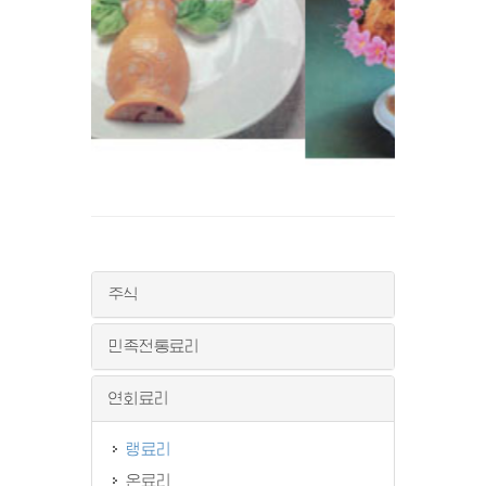
주식
민족전통료리
연회료리
랭료리
온료리