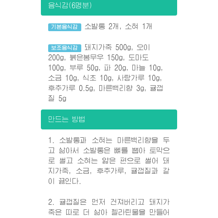
음식감(6명분)
소발통 2개, 소혀 1개
기본음식감
돼지가죽 500g, 오이
보조음식감
200g, 붉은봄무우 150g, 도마도
100g, 부루 50g, 파 20g, 마늘 10g,
소금 10g, 식초 10g, 사탕가루 10g,
후추가루 0.5g, 마른백리향 3g, 귤껍
질 5g
만드는 방법
1. 소발통과 소혀는 마른백리향을 두
고 삶아서 소발통은 뼈를 뽑아 토막으
로 썰고 소혀는 얇은 편으로 썰어 돼
지가죽, 소금, 후추가루, 귤껍질과 같
이 끓인다.
2. 귤껍질은 먼저 건져버리고 돼지가
죽은 따로 더 삶아 젤라틴물을 만들어