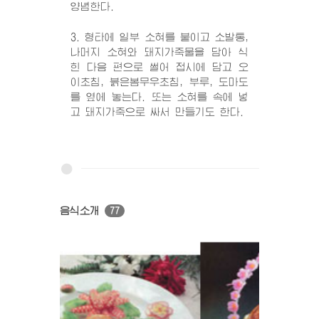
양념한다.
3. 형타에 일부 소혀를 붙이고 소발통,
나머지 소혀와 돼지가죽물을 담아 식
힌 다음 편으로 썰어 접시에 담고 오
이초침, 붉은봄무우초침, 부루, 도마도
를 옆에 놓는다. 또는 소혀를 속에 넣
고 돼지가죽으로 싸서 만들기도 한다.
음식소개
77