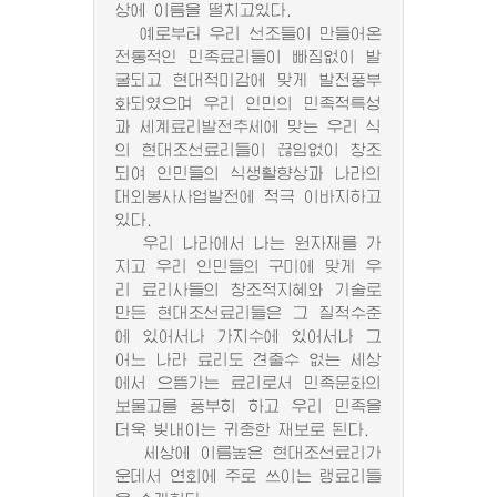
상에 이름을 떨치고있다.
예로부터 우리 선조들이 만들어온
전통적인 민족료리들이 빠짐없이 발
굴되고 현대적미감에 맞게 발전풍부
화되였으며 우리 인민의 민족적특성
과 세계료리발전추세에 맞는 우리 식
의 현대조선료리들이 끊임없이 창조
되여 인민들의 식생활향상과 나라의
대외봉사사업발전에 적극 이바지하고
있다.
우리 나라에서 나는 원자재를 가
지고 우리 인민들의 구미에 맞게 우
리 료리사들의 창조적지혜와 기술로
만든 현대조선료리들은 그 질적수준
에 있어서나 가지수에 있어서나 그
어느 나라 료리도 견줄수 없는 세상
에서 으뜸가는 료리로서 민족문화의
보물고를 풍부히 하고 우리 민족을
더욱 빛내이는 귀중한 재보로 된다.
세상에 이름높은 현대조선료리가
운데서 연회에 주로 쓰이는 랭료리들