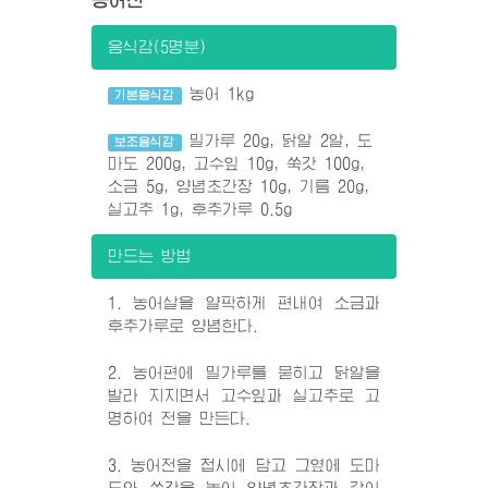
농어전
음식감(5명분)
농어 1kg
기본음식감
밀가루 20g, 닭알 2알, 도
보조음식감
마도 200g, 고수잎 10g, 쑥갓 100g,
소금 5g, 양념초간장 10g, 기름 20g,
실고추 1g, 후추가루 0.5g
만드는 방법
1. 농어살을 얄팍하게 편내여 소금과
후추가루로 양념한다.
2. 농어편에 밀가루를 묻히고 닭알을
발라 지지면서 고수잎과 실고추로 고
명하여 전을 만든다.
3. 농어전을 접시에 담고 그옆에 도마