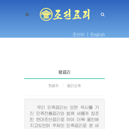
조선어 |
English
랭료리
첫페지
료리소개
우리 민족료리는 오랜 력사를 가
진 민족전통료리와 함께 새롭게 창조
된 현대조선료리로 하여 더욱 풍만해
지고있으며 주체의 민족료리로 온 세