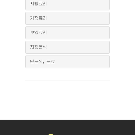
지방료리
가정료리
보양료리
저장음식
단음식, 음료