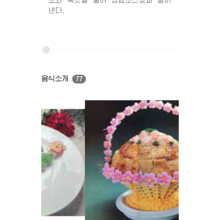
도와 쑥갓을 놓아 양념초간장과 같이
낸다.
음식소개
77