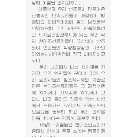
상에 이름을 떨치고있다.
예로부터 우리 선조들이 만들어온
전통적인 민족료리들이 빠짐없이 발
굴되고 현대적미감에 맞게 발전풍부
화되였으며 우리 인민의 민족적특성
과 세계료리발전추세에 맞는 우리 식
의 현대조선료리들이 끊임없이 창조
되여 인민들의 식생활향상과 나라의
대외봉사사업발전에 적극 이바지하고
있다.
우리 나라에서 나는 원자재를 가
지고 우리 인민들의 구미에 맞게 우
리 료리사들의 창조적지혜와 기술로
만든 현대조선료리들은 그 질적수준
에 있어서나 가지수에 있어서나 그
어느 나라 료리도 견줄수 없는 세상
에서 으뜸가는 료리로서 민족문화의
보물고를 풍부히 하고 우리 민족을
더욱 빛내이는 귀중한 재보로 된다.
세상에 이름높은 현대조선료리가
운데서 연회에 주로 쓰이는 랭료리들