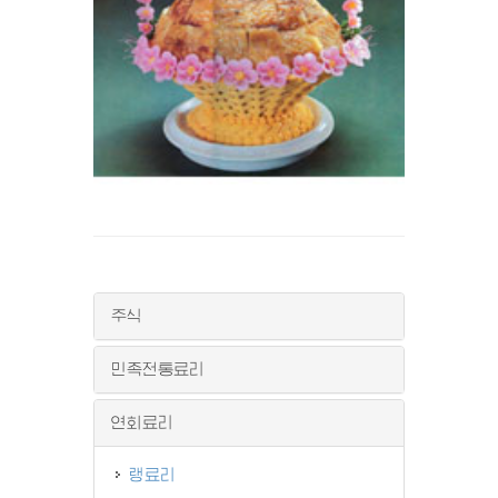
주식
민족전통료리
연회료리
랭료리