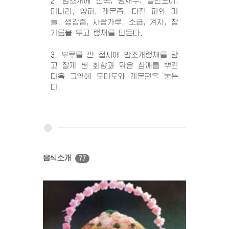
2. 밥조개에 전복, 왕새우, 절인오이,
미나리, 양파, 레몬즙, 다진 파와 마
늘, 생강즙, 사탕가루, 소금, 겨자, 참
기름을 두고 랭채를 만든다.
3. 부루를 깐 접시에 밥조개랭채를 담
고 잘게 썬 회향과 닦은 참깨를 뿌린
다음 그옆에 도마도와 레몬편을 놓는
다.
음식소개
77