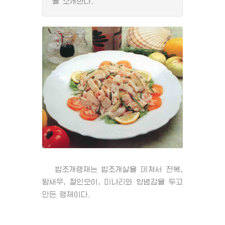
을 소개한다.
밥조개랭채는 밥조개살을 데쳐서 전복,
왕새우, 절인오이, 미나리와 양념감을 두고
만든 랭채이다.