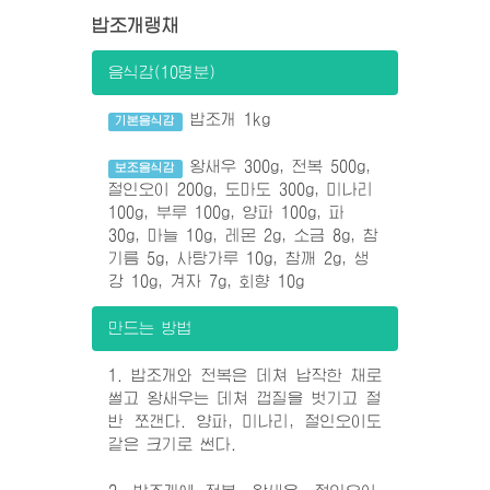
밥조개랭채
음식감(10명분)
밥조개 1kg
기본음식감
왕새우 300g, 전복 500g,
보조음식감
절인오이 200g, 도마도 300g, 미나리
100g, 부루 100g, 양파 100g, 파
30g, 마늘 10g, 레몬 2g, 소금 8g, 참
기름 5g, 사탕가루 10g, 참깨 2g, 생
강 10g, 겨자 7g, 회향 10g
만드는 방법
1. 밥조개와 전복은 데쳐 납작한 채로
썰고 왕새우는 데쳐 껍질을 벗기고 절
반 쪼갠다. 양파, 미나리, 절인오이도
같은 크기로 썬다.