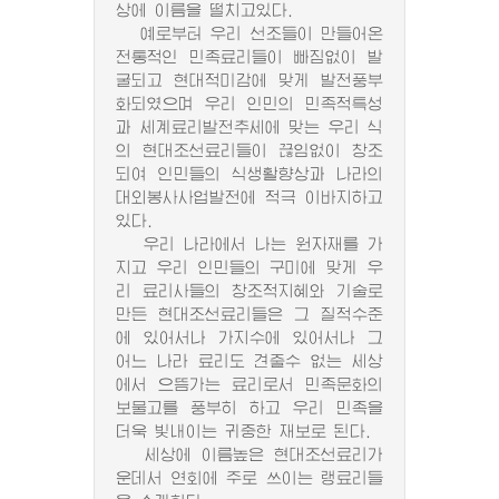
상에 이름을 떨치고있다.
예로부터 우리 선조들이 만들어온
전통적인 민족료리들이 빠짐없이 발
굴되고 현대적미감에 맞게 발전풍부
화되였으며 우리 인민의 민족적특성
과 세계료리발전추세에 맞는 우리 식
의 현대조선료리들이 끊임없이 창조
되여 인민들의 식생활향상과 나라의
대외봉사사업발전에 적극 이바지하고
있다.
우리 나라에서 나는 원자재를 가
지고 우리 인민들의 구미에 맞게 우
리 료리사들의 창조적지혜와 기술로
만든 현대조선료리들은 그 질적수준
에 있어서나 가지수에 있어서나 그
어느 나라 료리도 견줄수 없는 세상
에서 으뜸가는 료리로서 민족문화의
보물고를 풍부히 하고 우리 민족을
더욱 빛내이는 귀중한 재보로 된다.
세상에 이름높은 현대조선료리가
운데서 연회에 주로 쓰이는 랭료리들