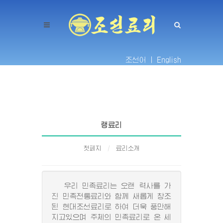
조선어 |
English
랭료리
첫페지
료리소개
우리 민족료리는 오랜 력사를 가
진 민족전통료리와 함께 새롭게 창조
된 현대조선료리로 하여 더욱 풍만해
지고있으며 주체의 민족료리로 온 세