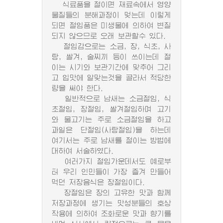
식료품을 절이면 재료속에서 영양
물질들의 분해과정이 멎는데 이렇게
되면 절임품은 미생물에 의하여 변질
되지 않으므로 오래 보관할수 있다.
절임감으로는 소금, 장, 식초, 사
탕, 쌀겨, 술찌끼 등이 쓰이는데 절
이는 시기와 보관기간에 맞추어 그리
고 입맛에 알맞는것을 골라서 적당한
량을 써야 한다.
일반적으로 남새는 소금절임, 식
초절임, 장절임, 쌀겨절임하며 고기
와 물고기는 주로 소금절임을 하고
과일은 단절임(사탕절임)을 하는데
여기서는 주로 남새를 절이는 방법에
대하여 서술하였다.
여러가지 절임가운데서도 예로부
터 우리 인민들이 가장 즐겨 만들어
먹던 저장음식은 장절임이다.
장절임은 장의 고유한 맛과 함께
저장과정에 생기는 맛성분들의 호상
작용에 의하여 조화로운 맛과 향기를