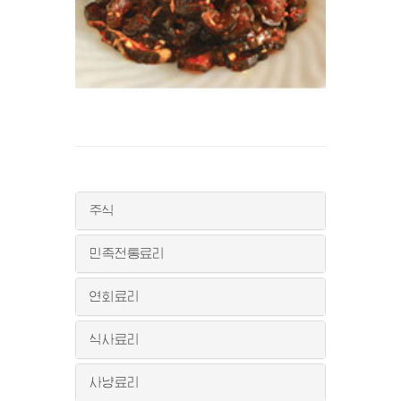
주식
민족전통료리
연회료리
식사료리
사냥료리