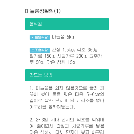
마늘쫑장절임(1)
음식감
마늘쫑 5kg
기본음식감
간장 1.5kg, 식초 350g,
보조음식감
참기름 150g, 사탕가루 200g, 고추가
루 50g, 닦은 참깨 15g
만드는 방법
1. 마늘쫑은 쇠지 않은것으로 골라 깨
끗이 씻어 물을 찌운 다음 5~6cm의
길이로 잘라 단지에 담고 식초를 넣어
아구리를 봉하여놓는다.
2. 2~3일 지나 단지의 식초를 찌워내
여 끓이면서 간장과 사탕가루를 넣은
다음 식혀서 다시 단지에 붓고 아구리