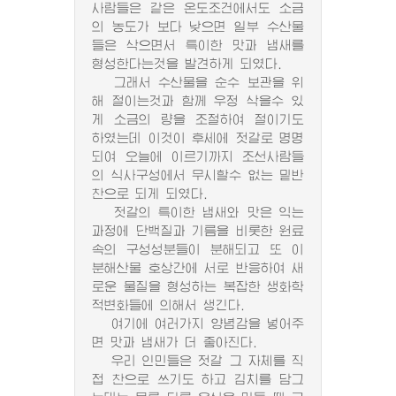
사람들은 같은 온도조건에서도 소금
의 농도가 보다 낮으면 일부 수산물
들은 삭으면서 특이한 맛과 냄새를
형성한다는것을 발견하게 되였다.
그래서 수산물을 순수 보관을 위
해 절이는것과 함께 우정 삭을수 있
게 소금의 량을 조절하여 절이기도
하였는데 이것이 후세에 젓갈로 명명
되여 오늘에 이르기까지 조선사람들
의 식사구성에서 무시할수 없는 밑반
찬으로 되게 되였다.
젓갈의 특이한 냄새와 맛은 익는
과정에 단백질과 기름을 비롯한 원료
속의 구성성분들이 분해되고 또 이
분해산물 호상간에 서로 반응하여 새
로운 물질을 형성하는 복잡한 생화학
적변화들에 의해서 생긴다.
여기에 여러가지 양념감을 넣어주
면 맛과 냄새가 더 좋아진다.
우리 인민들은 젓갈 그 자체를 직
접 찬으로 쓰기도 하고 김치를 담그