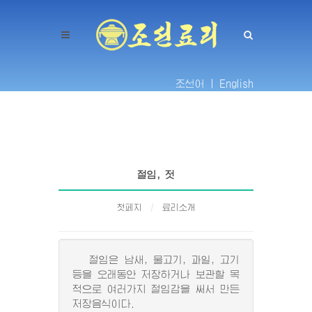
조선어 |
English
절임, 젓
첫페지
료리소개
절임은 남새, 물고기, 과일, 고기
등을 오래동안 저장하거나 보관할 목
적으로 여러가지 절임감을 써서 만든
저장음식이다.