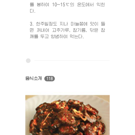
를 봉하여 10~15℃의 온도에서 익힌
다.
3. 한주일정도 지나 마늘쫑에 맛이 들
면 꺼내여 고추가루, 참기름, 닦은 참
깨를 두고 양념하여 먹는다.
음식소개
118