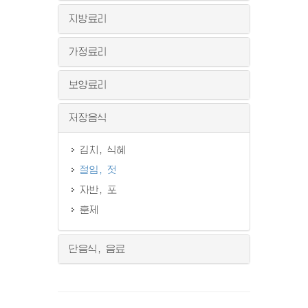
지방료리
가정료리
보양료리
저장음식
김치, 식혜
절임, 젓
자반, 포
훈제
단음식, 음료