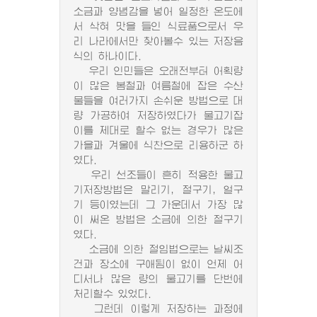
소금과 양념감을 넣어 일정한 온도에
서 삭혀 맛을 들인 식료품으로서 우
리 나라에서만 찾아볼수 있는 저장음
식의 하나이다.
우리 인민들은 오래전부터 어획량
이 많은 봄철과 여름철에 잡은 수산
물들을 여러가지 손쉬운 방법으로 대
량 가공하여 저장하였다가 물고기잡
이를 제대로 할수 없는 경우가 많은
가을과 겨울에 식찬으로 리용하군 하
였다.
우리 선조들이 흔히 적용한 물고
기저장방법은 말리기, 절구기, 얼구
기 등이였는데 그 가운데서 가장 많
이 써온 방법은 소금에 의한 절구기
였다.
소금에 의한 절임법으로는 날씨조
건과 장소에 구애됨이 없이 언제 어
디서나 많은 량의 물고기를 단번에
처리할수 있었다.
그런데 이렇게 저장하는 과정에