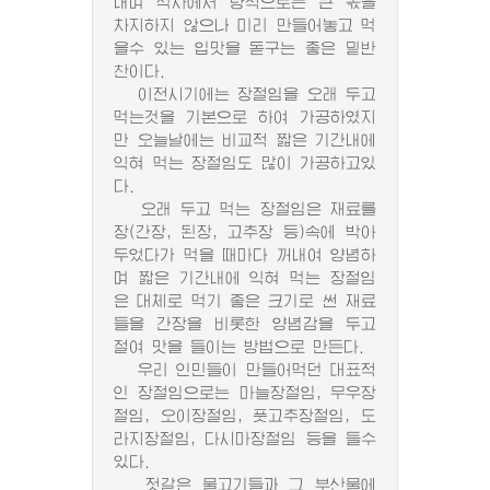
내며 식사에서 량적으로는 큰 몫을
차지하지 않으나 미리 만들어놓고 먹
을수 있는 입맛을 돋구는 좋은 밑반
찬이다.
이전시기에는 장절임을 오래 두고
먹는것을 기본으로 하여 가공하였지
만 오늘날에는 비교적 짧은 기간내에
익혀 먹는 장절임도 많이 가공하고있
다.
오래 두고 먹는 장절임은 재료를
장(간장, 된장, 고추장 등)속에 박아
두었다가 먹을 때마다 꺼내여 양념하
며 짧은 기간내에 익혀 먹는 장절임
은 대체로 먹기 좋은 크기로 썬 재료
들을 간장을 비롯한 양념감을 두고
절여 맛을 들이는 방법으로 만든다.
우리 인민들이 만들어먹던 대표적
인 장절임으로는 마늘장절임, 무우장
절임, 오이장절임, 풋고추장절임, 도
라지장절임, 다시마장절임 등을 들수
있다.
젓갈은 물고기들과 그 부산물에