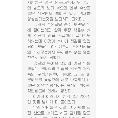
사람들은 같은 온도조건에서도 소금
의 농도가 보다 낮으면 일부 수산물
들은 삭으면서 특이한 맛과 냄새를
형성한다는것을 발견하게 되였다.
그래서 수산물을 순수 보관을 위
해 절이는것과 함께 우정 삭을수 있
게 소금의 량을 조절하여 절이기도
하였는데 이것이 후세에 젓갈로 명명
되여 오늘에 이르기까지 조선사람들
의 식사구성에서 무시할수 없는 밑반
찬으로 되게 되였다.
젓갈의 특이한 냄새와 맛은 익는
과정에 단백질과 기름을 비롯한 원료
속의 구성성분들이 분해되고 또 이
분해산물 호상간에 서로 반응하여 새
로운 물질을 형성하는 복잡한 생화학
적변화들에 의해서 생긴다.
여기에 여러가지 양념감을 넣어주
면 맛과 냄새가 더 좋아진다.
우리 인민들은 젓갈 그 자체를 직
접 찬으로 쓰기도 하고 김치를 담그