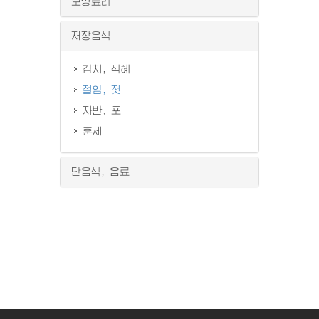
보양료리
저장음식
김치, 식혜
절임, 젓
자반, 포
훈제
단음식, 음료