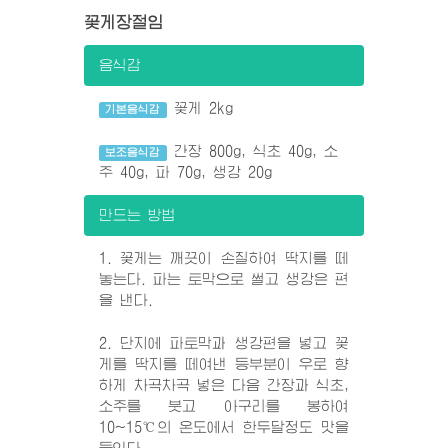
꽃게장절임
음식감
꽃게 2kg
기본음식감
간장 800g, 식초 40g, 소
보조음식감
주 40g, 파 70g, 생강 20g
만드는 방법
1. 꽃게는 깨끗이 손질하여 딱지를 떼
놓는다. 파는 토막으로 썰고 생강은 편
을 낸다.
2. 단지에 파토막과 생강편을 넣고 꽃
게를 딱지를 떼여낸 등부분이 우로 향
하게 차곡차곡 넣은 다음 간장과 식초,
소주를 붓고 아구리를 봉하여
10~15℃의 온도에서 한두달정도 맛을
들인다.