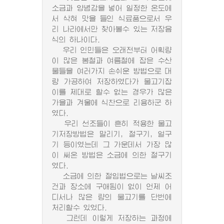
소금과 양념감을 넣어 일정한 온도에
서 삭혀 맛을 들인 식료품으로서 우
리 나라에서만 찾아볼수 있는 저장음
식의 하나이다.
우리 인민들은 오래전부터 어획량
이 많은 봄철과 여름철에 잡은 수산
물들을 여러가지 손쉬운 방법으로 대
량 가공하여 저장하였다가 물고기잡
이를 제대로 할수 없는 경우가 많은
가을과 겨울에 식찬으로 리용하군 하
였다.
우리 선조들이 흔히 적용한 물고
기저장방법은 말리기, 절구기, 얼구
기 등이였는데 그 가운데서 가장 많
이 써온 방법은 소금에 의한 절구기
였다.
소금에 의한 절임법으로는 날씨조
건과 장소에 구애됨이 없이 언제 어
디서나 많은 량의 물고기를 단번에
처리할수 있었다.
그런데 이렇게 저장하는 과정에