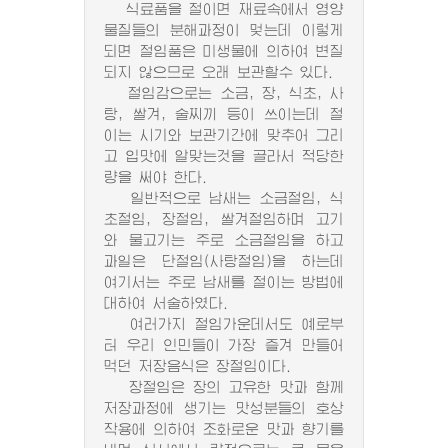
식료품을 절이면 재료속에서 영양
물질들의 분해과정이 멎는데 이렇게
되면 절임품은 미생물에 의하여 변질
되지 않으므로 오래 보관할수 있다.
절임감으로는 소금, 장, 식초, 사
탕, 쌀겨, 술찌끼 등이 쓰이는데 절
이는 시기와 보관기간에 맞추어 그리
고 입맛에 알맞는것을 골라서 적당한
량을 써야 한다.
일반적으로 남새는 소금절임, 식
초절임, 장절임, 쌀겨절임하며 고기
와 물고기는 주로 소금절임을 하고
과일은 단절임(사탕절임)을 하는데
여기서는 주로 남새를 절이는 방법에
대하여 서술하였다.
여러가지 절임가운데서도 예로부
터 우리 인민들이 가장 즐겨 만들어
먹던 저장음식은 장절임이다.
장절임은 장의 고유한 맛과 함께
저장과정에 생기는 맛성분들의 호상
작용에 의하여 조화로운 맛과 향기를