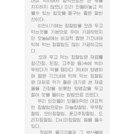
내며 식사에서 량적으로는 큰 몫을
차지하지 않으나 미리 만들어놓고 먹
을수 있는 입맛을 돋구는 좋은 밑반
찬이다.
이전시기에는 장절임을 오래 두고
먹는것을 기본으로 하여 가공하였지
만 오늘날에는 비교적 짧은 기간내에
익혀 먹는 장절임도 많이 가공하고있
다.
오래 두고 먹는 장절임은 재료를
장(간장, 된장, 고추장 등)속에 박아
두었다가 먹을 때마다 꺼내여 양념하
며 짧은 기간내에 익혀 먹는 장절임
은 대체로 먹기 좋은 크기로 썬 재료
들을 간장을 비롯한 양념감을 두고
절여 맛을 들이는 방법으로 만든다.
우리 인민들이 만들어먹던 대표적
인 장절임으로는 마늘장절임, 무우장
절임, 오이장절임, 풋고추장절임, 도
라지장절임, 다시마장절임 등을 들수
있다.
젓갈은 물고기들과 그 부산물에