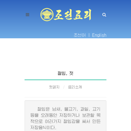
조선어 |
English
절임, 젓
첫페지
료리소개
절임은 남새, 물고기, 과일, 고기
등을 오래동안 저장하거나 보관할 목
적으로 여러가지 절임감을 써서 만든
저장음식이다.