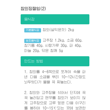
참외장절임(2)
음식감
참외(설익은것) 2kg
기본음식감
고추장 1.2kg, 소금 60g,
보조음식감
참기름 40g, 사탕가루 30g, 파 40g,
마늘 20g, 닦은 참깨 5g
만드는 방법
1. 참외를 4~6쪽으로 쪼개여 속을 파
낸 다음 소금을 뿌려 10~12시간정도
놔두었다가 물을 꼭 짜놓는다.
2. 참외와 고추장을 섞어서 단지에 꼭
꼭 눌러담고 맨우를 참외가 보이지 않
게 고추장으로 고루 덮은 다음 아구리
를 봉하여 10~15℃되는 곳에 보관한