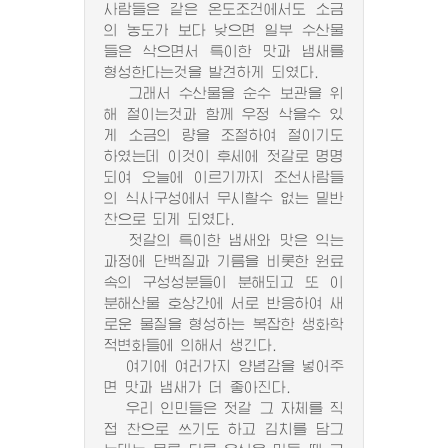
사람들은 같은 온도조건에서도 소금
의 농도가 보다 낮으면 일부 수산물
들은 삭으면서 특이한 맛과 냄새를
형성한다는것을 발견하게 되였다.
그래서 수산물을 순수 보관을 위
해 절이는것과 함께 우정 삭을수 있
게 소금의 량을 조절하여 절이기도
하였는데 이것이 후세에 젓갈로 명명
되여 오늘에 이르기까지 조선사람들
의 식사구성에서 무시할수 없는 밑반
찬으로 되게 되였다.
젓갈의 특이한 냄새와 맛은 익는
과정에 단백질과 기름을 비롯한 원료
속의 구성성분들이 분해되고 또 이
분해산물 호상간에 서로 반응하여 새
로운 물질을 형성하는 복잡한 생화학
적변화들에 의해서 생긴다.
여기에 여러가지 양념감을 넣어주
면 맛과 냄새가 더 좋아진다.
우리 인민들은 젓갈 그 자체를 직
접 찬으로 쓰기도 하고 김치를 담그