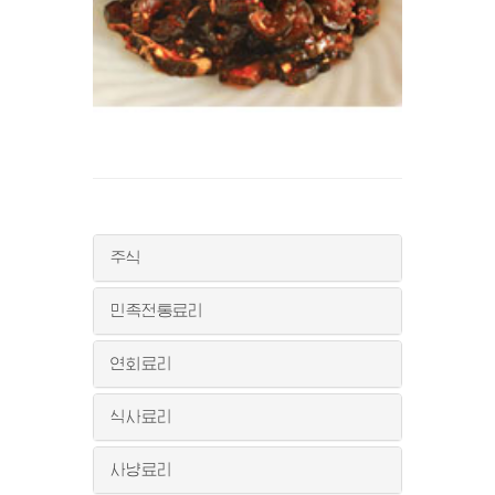
주식
민족전통료리
연회료리
식사료리
사냥료리