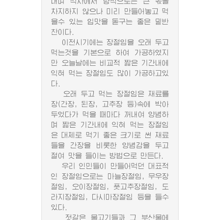
내며 식사에서 량적으로는 큰 몫을
차지하지 않으나 미리 만들어놓고 먹
을수 있는 입맛을 돋구는 좋은 밑반
찬이다.
이전시기에는 장절임을 오래 두고
먹는것을 기본으로 하여 가공하였지
만 오늘날에는 비교적 짧은 기간내에
익혀 먹는 장절임도 많이 가공하고있
다.
오래 두고 먹는 장절임은 재료를
장(간장, 된장, 고추장 등)속에 박아
두었다가 먹을 때마다 꺼내여 양념하
며 짧은 기간내에 익혀 먹는 장절임
은 대체로 먹기 좋은 크기로 썬 재료
들을 간장을 비롯한 양념감을 두고
절여 맛을 들이는 방법으로 만든다.
우리 인민들이 만들어먹던 대표적
인 장절임으로는 마늘장절임, 무우장
절임, 오이장절임, 풋고추장절임, 도
라지장절임, 다시마장절임 등을 들수
있다.
젓갈은 물고기들과 그 부산물에