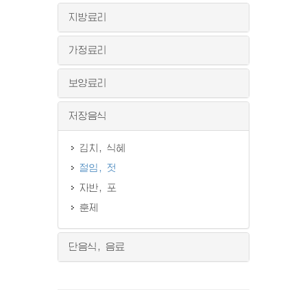
지방료리
가정료리
보양료리
저장음식
김치, 식혜
절임, 젓
자반, 포
훈제
단음식, 음료