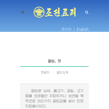
조선어 |
English
절임, 젓
첫페지
료리소개
절임은 남새, 물고기, 과일, 고기
등을 오래동안 저장하거나 보관할 목
적으로 여러가지 절임감을 써서 만든
저장음식이다.