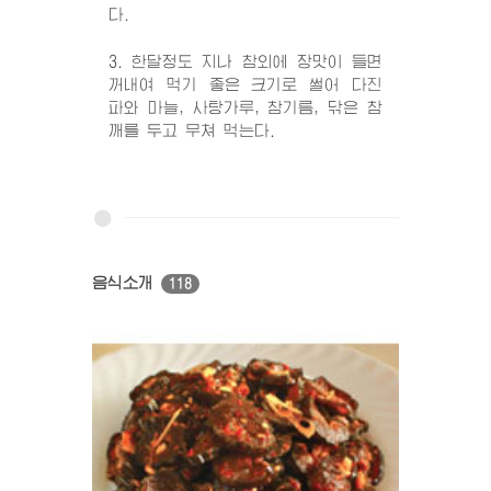
다.
3. 한달정도 지나 참외에 장맛이 들면
꺼내여 먹기 좋은 크기로 썰어 다진
파와 마늘, 사탕가루, 참기름, 닦은 참
깨를 두고 무쳐 먹는다.
음식소개
118