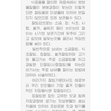
식료품을 절이면 재료속에서 영양
물질들의 분해과정이 멎는데 이렇게
되면 절임품은 미생물에 의하여 변질
되지 않으므로 오래 보관할수 있다.
절임감으로는 소금, 장, 식초, 사
탕, 쌀겨, 술찌끼 등이 쓰이는데 절
이는 시기와 보관기간에 맞추어 그리
고 입맛에 알맞는것을 골라서 적당한
량을 써야 한다.
일반적으로 남새는 소금절임, 식
초절임, 장절임, 쌀겨절임하며 고기
와 물고기는 주로 소금절임을 하고
과일은 단절임(사탕절임)을 하는데
여기서는 주로 남새를 절이는 방법에
대하여 서술하였다.
여러가지 절임가운데서도 예로부
터 우리 인민들이 가장 즐겨 만들어
먹던 저장음식은 장절임이다.
장절임은 장의 고유한 맛과 함께
저장과정에 생기는 맛성분들의 호상
작용에 의하여 조화로운 맛과 향기를