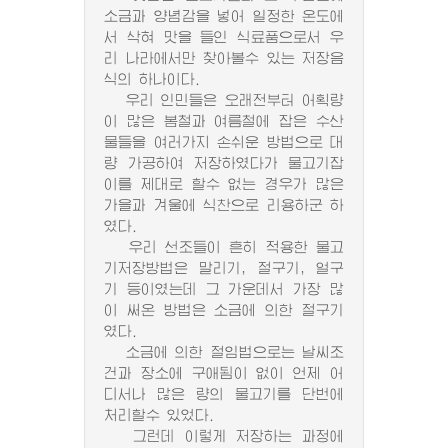
소금과 양념감을 넣어 일정한 온도에
서 삭혀 맛을 들인 식료품으로서 우
리 나라에서만 찾아볼수 있는 저장음
식의 하나이다.
우리 인민들은 오래전부터 어획량
이 많은 봄철과 여름철에 잡은 수산
물들을 여러가지 손쉬운 방법으로 대
량 가공하여 저장하였다가 물고기잡
이를 제대로 할수 없는 경우가 많은
가을과 겨울에 식찬으로 리용하군 하
였다.
우리 선조들이 흔히 적용한 물고
기저장방법은 말리기, 절구기, 얼구
기 등이였는데 그 가운데서 가장 많
이 써온 방법은 소금에 의한 절구기
였다.
소금에 의한 절임법으로는 날씨조
건과 장소에 구애됨이 없이 언제 어
디서나 많은 량의 물고기를 단번에
처리할수 있었다.
그런데 이렇게 저장하는 과정에