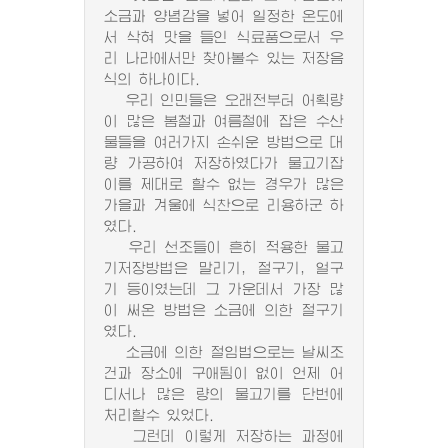
소금과 양념감을 넣어 일정한 온도에
서 삭혀 맛을 들인 식료품으로서 우
리 나라에서만 찾아볼수 있는 저장음
식의 하나이다.
우리 인민들은 오래전부터 어획량
이 많은 봄철과 여름철에 잡은 수산
물들을 여러가지 손쉬운 방법으로 대
량 가공하여 저장하였다가 물고기잡
이를 제대로 할수 없는 경우가 많은
가을과 겨울에 식찬으로 리용하군 하
였다.
우리 선조들이 흔히 적용한 물고
기저장방법은 말리기, 절구기, 얼구
기 등이였는데 그 가운데서 가장 많
이 써온 방법은 소금에 의한 절구기
였다.
소금에 의한 절임법으로는 날씨조
건과 장소에 구애됨이 없이 언제 어
디서나 많은 량의 물고기를 단번에
처리할수 있었다.
그런데 이렇게 저장하는 과정에