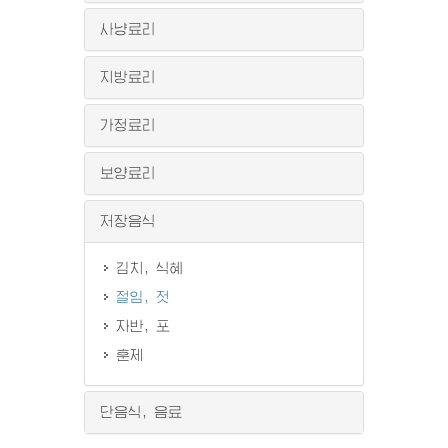
사냥료리
지방료리
가정료리
보양료리
저장음식
김치, 식혜
절임, 젓
자반, 포
훈제
단음식, 음료