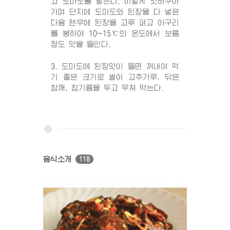
고 도마도를 넣는다. 이렇게 엇바꾸어
가며 단지에 도마도와 된장을 다 넣은
다음 맨우에 된장을 고루 펴고 아구리
를 봉하여 10~15℃의 온도에서 보름
정도 맛을 들인다.
3. 도마도에 된장맛이 들면 꺼내여 먹
기 좋은 크기로 썰어 고추가루, 닦은
참깨, 참기름을 두고 무쳐 먹는다.
음식소개
118