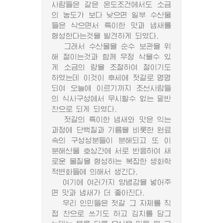
사람들은 같은 온도조건에서도 소금
의 농도가 보다 낮으면 일부 수산물
들은 삭으면서 특이한 맛과 냄새를
형성한다는것을 발견하게 되였다.
그래서 수산물을 순수 보관을 위
해 절이는것과 함께 우정 삭을수 있
게 소금의 량을 조절하여 절이기도
하였는데 이것이 후세에 젓갈로 명명
되여 오늘에 이르기까지 조선사람들
의 식사구성에서 무시할수 없는 밑반
찬으로 되게 되였다.
젓갈의 특이한 냄새와 맛은 익는
과정에 단백질과 기름을 비롯한 원료
속의 구성성분들이 분해되고 또 이
분해산물 호상간에 서로 반응하여 새
로운 물질을 형성하는 복잡한 생화학
적변화들에 의해서 생긴다.
여기에 여러가지 양념감을 넣어주
면 맛과 냄새가 더 좋아진다.
우리 인민들은 젓갈 그 자체를 직
접 찬으로 쓰기도 하고 김치를 담그