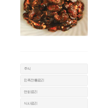
주식
민족전통료리
연회료리
식사료리