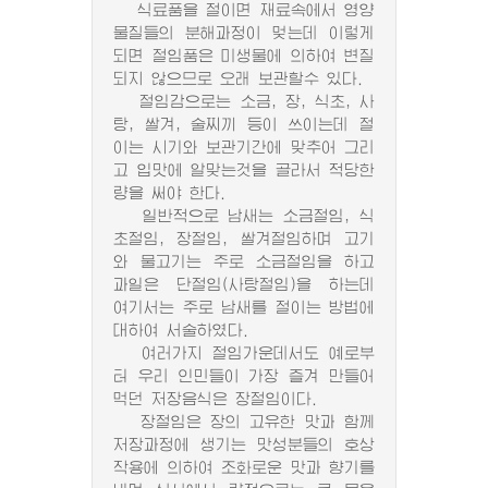
식료품을 절이면 재료속에서 영양
물질들의 분해과정이 멎는데 이렇게
되면 절임품은 미생물에 의하여 변질
되지 않으므로 오래 보관할수 있다.
절임감으로는 소금, 장, 식초, 사
탕, 쌀겨, 술찌끼 등이 쓰이는데 절
이는 시기와 보관기간에 맞추어 그리
고 입맛에 알맞는것을 골라서 적당한
량을 써야 한다.
일반적으로 남새는 소금절임, 식
초절임, 장절임, 쌀겨절임하며 고기
와 물고기는 주로 소금절임을 하고
과일은 단절임(사탕절임)을 하는데
여기서는 주로 남새를 절이는 방법에
대하여 서술하였다.
여러가지 절임가운데서도 예로부
터 우리 인민들이 가장 즐겨 만들어
먹던 저장음식은 장절임이다.
장절임은 장의 고유한 맛과 함께
저장과정에 생기는 맛성분들의 호상
작용에 의하여 조화로운 맛과 향기를