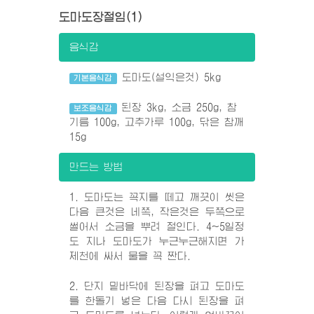
도마도장절임(1)
음식감
도마도(설익은것) 5kg
기본음식감
된장 3kg, 소금 250g, 참
보조음식감
기름 100g, 고추가루 100g, 닦은 참깨
15g
만드는 방법
1. 도마도는 꼭지를 떼고 깨끗이 씻은
다음 큰것은 네쪽, 작은것은 두쪽으로
썰어서 소금을 뿌려 절인다. 4~5일정
도 지나 도마도가 누근누근해지면 가
제천에 싸서 물을 꼭 짠다.
2. 단지 밑바닥에 된장을 펴고 도마도
를 한돌기 넣은 다음 다시 된장을 펴