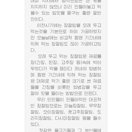
내며 식사에서 량적으로는 큰 몫을
차지하지 않으나 미리 만들어놓고 먹
을수 있는 입맛을 돋구는 좋은 밑반
찬이다.
이전시기에는 장절임을 오래 두고
먹는것을 기본으로 하여 가공하였지
만 오늘날에는 비교적 짧은 기간내에
익혀 먹는 장절임도 많이 가공하고있
다.
오래 두고 먹는 장절임은 재료를
장(간장, 된장, 고추장 등)속에 박아
두었다가 먹을 때마다 꺼내여 양념하
며 짧은 기간내에 익혀 먹는 장절임
은 대체로 먹기 좋은 크기로 썬 재료
들을 간장을 비롯한 양념감을 두고
절여 맛을 들이는 방법으로 만든다.
우리 인민들이 만들어먹던 대표적
인 장절임으로는 마늘장절임, 무우장
절임, 오이장절임, 풋고추장절임, 도
라지장절임, 다시마장절임 등을 들수
있다.
젓갈은 물고기들과 그 부산물에