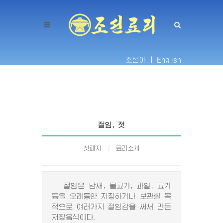
조선어 |
English
절임, 젓
첫페지
료리소개
절임은 남새, 물고기, 과일, 고기
등을 오래동안 저장하거나 보관할 목
적으로 여러가지 절임감을 써서 만든
저장음식이다.