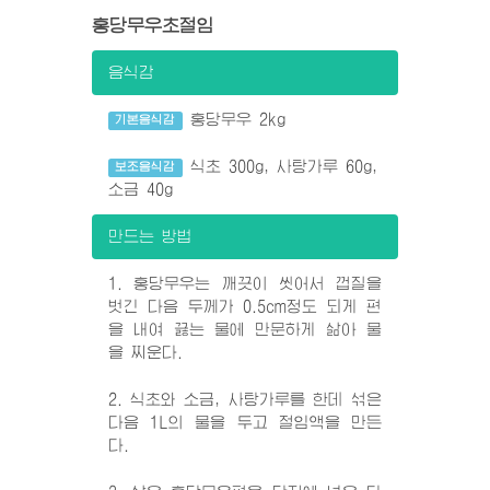
홍당무우초절임
음식감
홍당무우 2kg
기본음식감
식초 300g, 사탕가루 60g,
보조음식감
소금 40g
만드는 방법
1. 홍당무우는 깨끗이 씻어서 껍질을
벗긴 다음 두께가 0.5cm정도 되게 편
을 내여 끓는 물에 만문하게 삶아 물
을 찌운다.
2. 식초와 소금, 사탕가루를 한데 섞은
다음 1L의 물을 두고 절임액을 만든
다.