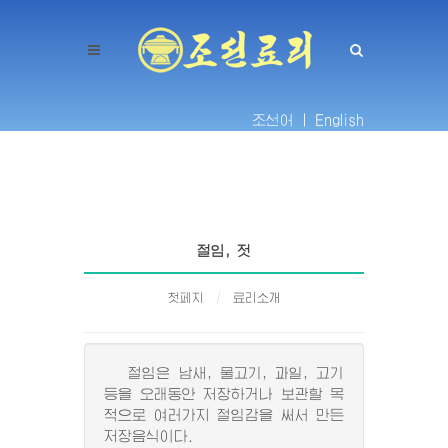
조선어 |
English
절임, 젓
첫페지
료리소개
절임은 남새, 물고기, 과일, 고기
등을 오래동안 저장하거나 보관할 목
적으로 여러가지 절임감을 써서 만든
저장음식이다.