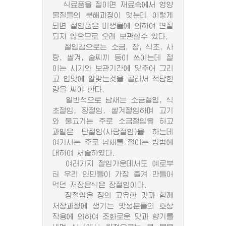
식료품을 절이면 재료속에서 영양
물질들의 분해과정이 멎는데 이렇게
되면 절임품은 미생물에 의하여 변질
되지 않으므로 오래 보관할수 있다.
절임감으로는 소금, 장, 식초, 사
탕, 쌀겨, 술찌끼 등이 쓰이는데 절
이는 시기와 보관기간에 맞추어 그리
고 입맛에 알맞는것을 골라서 적당한
량을 써야 한다.
일반적으로 남새는 소금절임, 식
초절임, 장절임, 쌀겨절임하며 고기
와 물고기는 주로 소금절임을 하고
과일은 단절임(사탕절임)을 하는데
여기서는 주로 남새를 절이는 방법에
대하여 서술하였다.
여러가지 절임가운데서도 예로부
터 우리 인민들이 가장 즐겨 만들어
먹던 저장음식은 장절임이다.
장절임은 장의 고유한 맛과 함께
저장과정에 생기는 맛성분들의 호상
작용에 의하여 조화로운 맛과 향기를