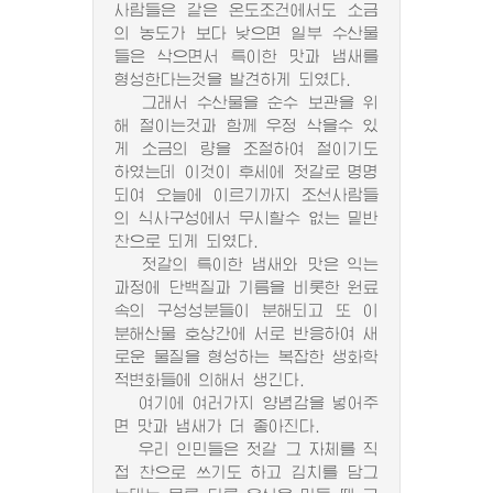
사람들은 같은 온도조건에서도 소금
의 농도가 보다 낮으면 일부 수산물
들은 삭으면서 특이한 맛과 냄새를
형성한다는것을 발견하게 되였다.
그래서 수산물을 순수 보관을 위
해 절이는것과 함께 우정 삭을수 있
게 소금의 량을 조절하여 절이기도
하였는데 이것이 후세에 젓갈로 명명
되여 오늘에 이르기까지 조선사람들
의 식사구성에서 무시할수 없는 밑반
찬으로 되게 되였다.
젓갈의 특이한 냄새와 맛은 익는
과정에 단백질과 기름을 비롯한 원료
속의 구성성분들이 분해되고 또 이
분해산물 호상간에 서로 반응하여 새
로운 물질을 형성하는 복잡한 생화학
적변화들에 의해서 생긴다.
여기에 여러가지 양념감을 넣어주
면 맛과 냄새가 더 좋아진다.
우리 인민들은 젓갈 그 자체를 직
접 찬으로 쓰기도 하고 김치를 담그