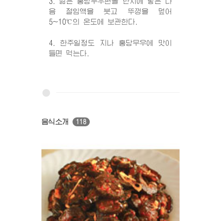
3. 삶은 홍당무우편을 단지에 넣은 다
음 절임액을 붓고 뚜껑을 덮어
5~10℃의 온도에 보관한다.
4. 한주일정도 지나 홍당무우에 맛이
들면 먹는다.
음식소개
118