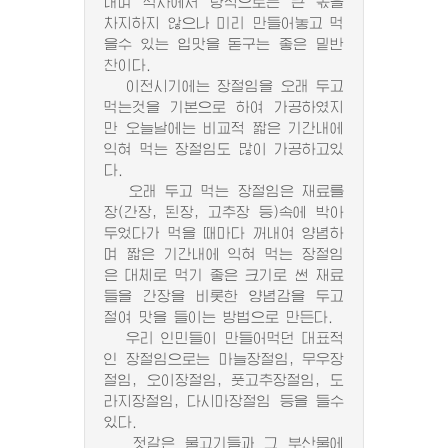
내며 식사에서 량적으로는 큰 몫을
차지하지 않으나 미리 만들어놓고 먹
을수 있는 입맛을 돋구는 좋은 밑반
찬이다.
이전시기에는 장절임을 오래 두고
먹는것을 기본으로 하여 가공하였지
만 오늘날에는 비교적 짧은 기간내에
익혀 먹는 장절임도 많이 가공하고있
다.
오래 두고 먹는 장절임은 재료를
장(간장, 된장, 고추장 등)속에 박아
두었다가 먹을 때마다 꺼내여 양념하
며 짧은 기간내에 익혀 먹는 장절임
은 대체로 먹기 좋은 크기로 썬 재료
들을 간장을 비롯한 양념감을 두고
절여 맛을 들이는 방법으로 만든다.
우리 인민들이 만들어먹던 대표적
인 장절임으로는 마늘장절임, 무우장
절임, 오이장절임, 풋고추장절임, 도
라지장절임, 다시마장절임 등을 들수
있다.
젓갈은 물고기들과 그 부산물에