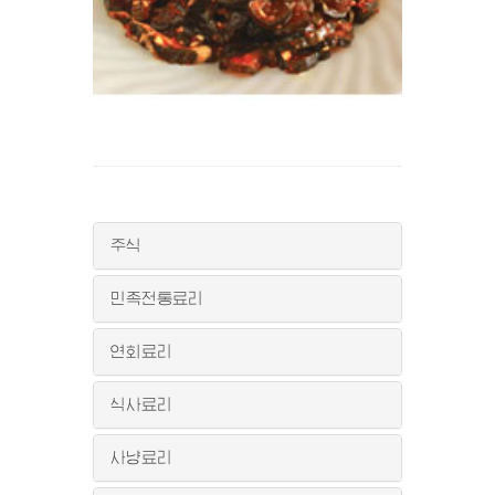
주식
민족전통료리
연회료리
식사료리
사냥료리