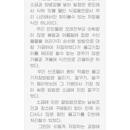
소금과 양념감을 넣어 일정한 온도에
서 삭혀 맛을 들인 식료품으로서 우
리 나라에서만 찾아볼수 있는 저장음
식의 하나이다.
우리 인민들은 오래전부터 어획량
이 많은 봄철과 여름철에 잡은 수산
물들을 여러가지 손쉬운 방법으로 대
량 가공하여 저장하였다가 물고기잡
이를 제대로 할수 없는 경우가 많은
가을과 겨울에 식찬으로 리용하군 하
였다.
우리 선조들이 흔히 적용한 물고
기저장방법은 말리기, 절구기, 얼구
기 등이였는데 그 가운데서 가장 많
이 써온 방법은 소금에 의한 절구기
였다.
소금에 의한 절임법으로는 날씨조
건과 장소에 구애됨이 없이 언제 어
디서나 많은 량의 물고기를 단번에
처리할수 있었다.
그런데 이렇게 저장하는 과정에