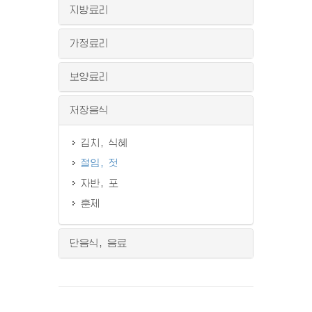
지방료리
가정료리
보양료리
저장음식
김치, 식혜
절임, 젓
자반, 포
훈제
단음식, 음료