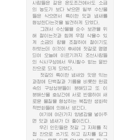
사람들은 같은 온도조건에서도 소금
의 농도가 보다 낮으면 일부 수산물
들은 삭으면서 특이한 맛과 냄새를
형성한다는것을 발견하게 되였다.
그래서 수산물을 순수 보관을 위
해 절이는것과 함께 우정 삭을수 있
게 소금의 량을 조절하여 절이기도
하였는데 이것이 후세에 젓갈로 명명
되여 오늘에 이르기까지 조선사람들
의 식사구성에서 무시할수 없는 밑반
찬으로 되게 되였다.
젓갈의 특이한 냄새와 맛은 익는
과정에 단백질과 기름을 비롯한 원료
속의 구성성분들이 분해되고 또 이
분해산물 호상간에 서로 반응하여 새
로운 물질을 형성하는 복잡한 생화학
적변화들에 의해서 생긴다.
여기에 여러가지 양념감을 넣어주
면 맛과 냄새가 더 좋아진다.
우리 인민들은 젓갈 그 자체를 직
접 찬으로 쓰기도 하고 김치를 담그