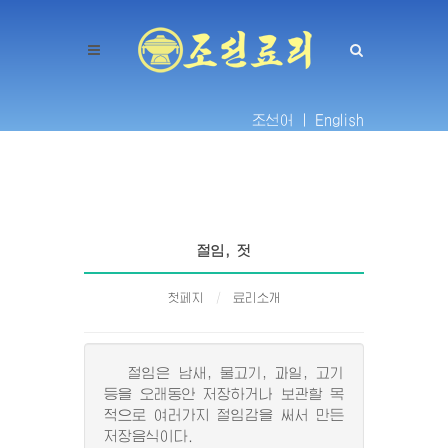
조선어 |
English
절임, 젓
첫페지
료리소개
절임은 남새, 물고기, 과일, 고기
등을 오래동안 저장하거나 보관할 목
적으로 여러가지 절임감을 써서 만든
저장음식이다.