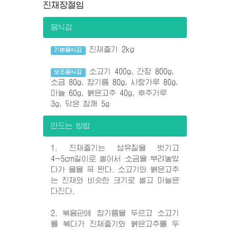
진채장절임
음식감
진채줄기 2kg
기본음식감
소고기 400g, 간장 800g,
보조음식감
소금 80g, 참기름 80g, 사탕가루 80g,
마늘 60g, 붉은고추 40g, 후추가루
3g, 닦은 참깨 5g
만드는 방법
1. 진채줄기는 섬유질을 벗기고
4~5cm길이로 썰어서 소금을 뿌려놓았
다가 물을 꼭 짠다. 소고기와 붉은고추
는 진채와 비슷한 크기로 썰고 마늘은
다진다.
2. 볶음판에 참기름을 두르고 소고기
를 볶다가 진채줄기와 붉은고추를 두