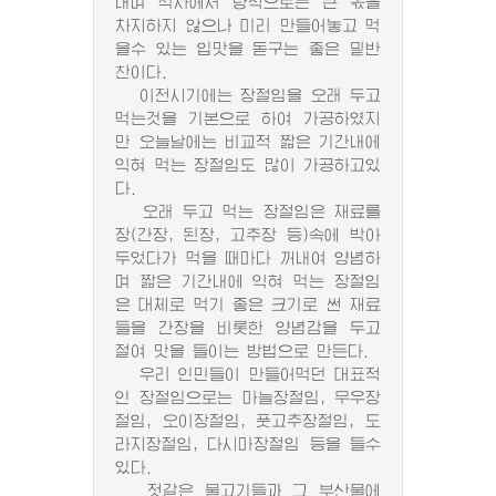
내며 식사에서 량적으로는 큰 몫을
차지하지 않으나 미리 만들어놓고 먹
을수 있는 입맛을 돋구는 좋은 밑반
찬이다.
이전시기에는 장절임을 오래 두고
먹는것을 기본으로 하여 가공하였지
만 오늘날에는 비교적 짧은 기간내에
익혀 먹는 장절임도 많이 가공하고있
다.
오래 두고 먹는 장절임은 재료를
장(간장, 된장, 고추장 등)속에 박아
두었다가 먹을 때마다 꺼내여 양념하
며 짧은 기간내에 익혀 먹는 장절임
은 대체로 먹기 좋은 크기로 썬 재료
들을 간장을 비롯한 양념감을 두고
절여 맛을 들이는 방법으로 만든다.
우리 인민들이 만들어먹던 대표적
인 장절임으로는 마늘장절임, 무우장
절임, 오이장절임, 풋고추장절임, 도
라지장절임, 다시마장절임 등을 들수
있다.
젓갈은 물고기들과 그 부산물에