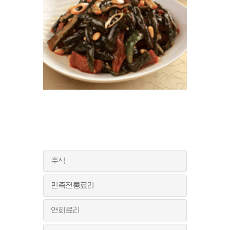
주식
민족전통료리
연회료리