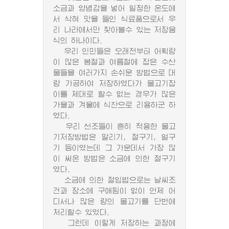
소금과 양념감을 넣어 일정한 온도에
서 삭혀 맛을 들인 식료품으로서 우
리 나라에서만 찾아볼수 있는 저장음
식의 하나이다.
우리 인민들은 오래전부터 어획량
이 많은 봄철과 여름철에 잡은 수산
물들을 여러가지 손쉬운 방법으로 대
량 가공하여 저장하였다가 물고기잡
이를 제대로 할수 없는 경우가 많은
가을과 겨울에 식찬으로 리용하군 하
였다.
우리 선조들이 흔히 적용한 물고
기저장방법은 말리기, 절구기, 얼구
기 등이였는데 그 가운데서 가장 많
이 써온 방법은 소금에 의한 절구기
였다.
소금에 의한 절임법으로는 날씨조
건과 장소에 구애됨이 없이 언제 어
디서나 많은 량의 물고기를 단번에
처리할수 있었다.
그런데 이렇게 저장하는 과정에