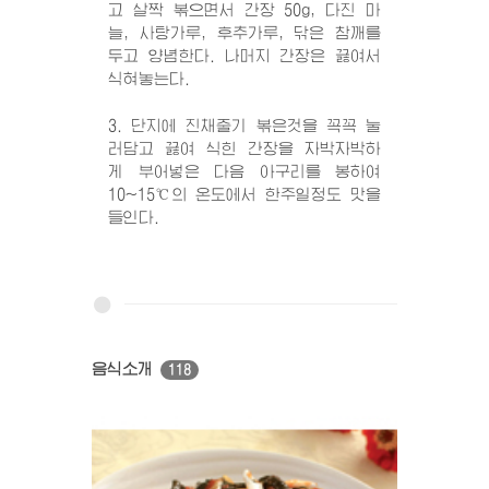
고 살짝 볶으면서 간장 50g, 다진 마
늘, 사탕가루, 후추가루, 닦은 참깨를
두고 양념한다. 나머지 간장은 끓여서
식혀놓는다.
3. 단지에 진채줄기 볶은것을 꼭꼭 눌
러담고 끓여 식힌 간장을 자박자박하
게 부어넣은 다음 아구리를 봉하여
10~15℃의 온도에서 한주일정도 맛을
들인다.
음식소개
118