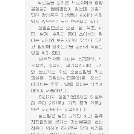
식료품을 절이면 재료속에서 영양
물질들의 분해과정이 멎는데 이렇게
되면 절임품은 미생물에 의하여 변질
되지 않으므로 오래 보관할수 있다.
절임감으로는 소금, 장, 식초, 사
탕, 쌀겨, 술찌끼 등이 쓰이는데 절
이는 시기와 보관기간에 맞추어 그리
고 입맛에 알맞는것을 골라서 적당한
량을 써야 한다.
일반적으로 남새는 소금절임, 식
초절임, 장절임, 쌀겨절임하며 고기
와 물고기는 주로 소금절임을 하고
과일은 단절임(사탕절임)을 하는데
여기서는 주로 남새를 절이는 방법에
대하여 서술하였다.
여러가지 절임가운데서도 예로부
터 우리 인민들이 가장 즐겨 만들어
먹던 저장음식은 장절임이다.
장절임은 장의 고유한 맛과 함께
저장과정에 생기는 맛성분들의 호상
작용에 의하여 조화로운 맛과 향기를