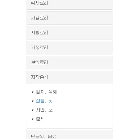
식사료리
사냥료리
지방료리
가정료리
보양료리
저장음식
김치, 식혜
절임, 젓
자반, 포
훈제
단음식, 음료