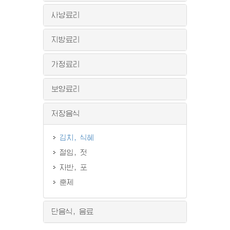
사냥료리
지방료리
가정료리
보양료리
저장음식
김치, 식혜
절임, 젓
자반, 포
훈제
단음식, 음료