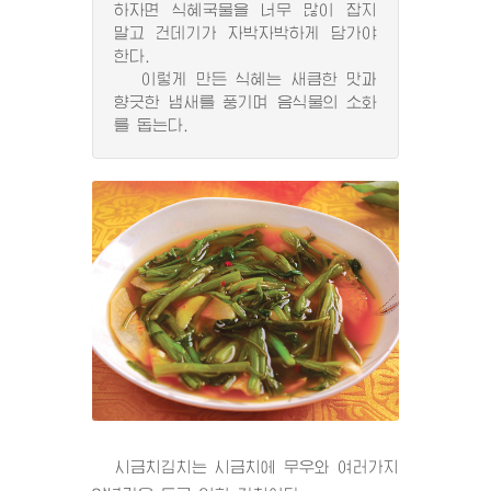
하자면 식혜국물을 너무 많이 잡지
말고 건데기가 자박자박하게 담가야
한다.
이렇게 만든 식혜는 새큼한 맛과
향긋한 냄새를 풍기며 음식물의 소화
를 돕는다.
시금치김치는 시금치에 무우와 여러가지