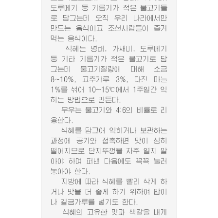
도루메기 등 기름기가 적은 물고기들
로 담그는데 오직 우리 나라에서만
만드는 음식이고 조선사람들이 즐겨
먹는 음식이다.
식혜는 명태, 가재미, 도루메기
등 기타 기름기가 적은 물고기로 담
그는데 물고기질량에 대해 소금
8~10%, 고추가루 3%, 다진 마늘
1%를 섞어 10~15℃에서 1주일간 익
히는 방법으로 만든다.
무우는 물고기와 4:6의 비률로 리
용한다.
식혜를 담그어 익히거나 보관하는
과정에 공기와 접촉하면 맛이 심히
떨어지므로 단지뚜껑을 자주 열지 말
아야 하며 퍼낸 다음에도 꼭꼭 눌러
놓아야 한다.
지방에 따라 식혜를 빨리 삭게 하
거나 맛을 더 좋게 하기 위하여 밥이
나 길금가루를 넣기도 한다.
식혜의 고유한 맛과 색갈을 내게