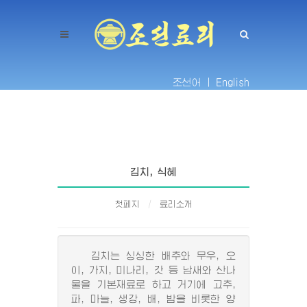
조선어 |
English
김치, 식혜
첫페지
료리소개
김치는 싱싱한 배추와 무우, 오
이, 가지, 미나리, 갓 등 남새와 산나
물을 기본재료로 하고 거기에 고추,
파, 마늘, 생강, 배, 밤을 비롯한 양