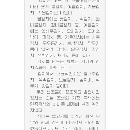
김치는 어느 때 만들어먹는가에
따라 크게 봄김치, 여름김치, 가을김
치, 겨울김치로 나눈다.
봄김치에는 풋김치, 나박김치, 돌
나물김치, 참나물김치 등, 여름김치
에는 양배추김치, 오이김치, 오이소
박이, 파김치 등, 가을김치에는 배추
김치, 무우통김치, 보쌈김치, 깍두기
등이 있으며 그밖에 열무김치, 갓김
치, 석박김치, 채김치 등이 있다.
김치를 만드는 방법은 시기와 김
치종류에 따라 다르다.
김치에서 대표적인것은 통배추김
치, 석박김치, 보쌈김치, 동치미, 깍
두기, 갓김치 등이다.
우리 선조들이 창조하고 발전시킨
김치는 오늘 조선의 가장 특색있는
민족음식의 하나로 세계에 널리 알려
져있다.
식혜는 물고기를 토막쳐 채친 무
우와 함께 양념에 버무려서 삭힌 발
효음식으로로서 주로 명태, 가재미,