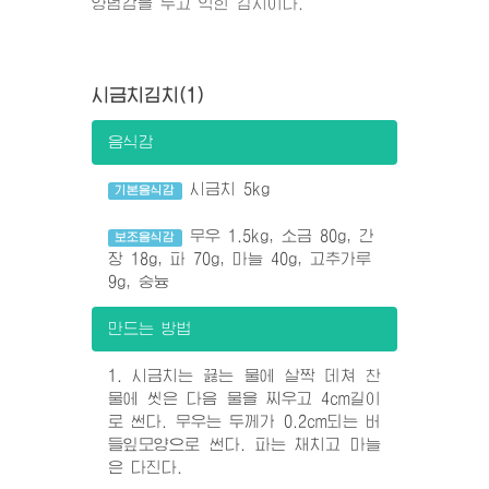
양념감을 두고 익힌 김치이다.
시금치김치(1)
음식감
시금치 5kg
기본음식감
무우 1.5kg, 소금 80g, 간
보조음식감
장 18g, 파 70g, 마늘 40g, 고추가루
9g, 숭늉
만드는 방법
1. 시금치는 끓는 물에 살짝 데쳐 찬
물에 씻은 다음 물을 찌우고 4cm길이
로 썬다. 무우는 두께가 0.2cm되는 버
들잎모양으로 썬다. 파는 채치고 마늘
은 다진다.