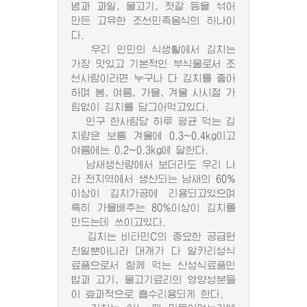
념과 과일, 물고기, 젓갈 등을 섞어
만든 고유한 조선민족음식의 하나이
다.
우리 인민의 식생활에서 김치는
가장 맛있고 기본적인 부식물로서 조
선사람이라면 누구나 다 김치를 좋아
하며 봄, 여름, 가을, 겨울 사시절 가
림없이 김치를 담그어먹고있다.
인구 한사람당 하루 평균 먹는 김
치량은 보통 겨울에 0.3~0.4kg이고
여름에는 0.2~0.3kg에 달한다.
남새생산량에서 보더라도 우리 나
라 전지역에서 생산되는 남새의 60%
이상이 김치가공에 리용되고있으며
특히 가을배추는 80%이상이 김치를
만드는데 쓰이고있다.
김치는 비타민C의 중요한 공급원
천일뿐아니라 대개가 다 알카리성식
료품으로서 함께 먹는 산성식료품인
밥과 고기, 물고기료리의 영양성분들
이 효과적으로 흡수리용되게 한다.