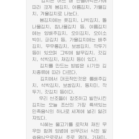
김치는 어느 때 만들어먹는가에
따라 크게 봄김치, 여름김치, 가을김
치, 겨울김치로 나눈다.
봄김치에는 풋김치, 나박김치, 돌
나물김치, 참나물김치 등, 여름김치
에는 양배추김치, 오이김치, 오이소
박이, 파김치 등, 가을김치에는 배추
김치, 무우통김치, 보쌈김치, 깍두기
등이 있으며 그밖에 열무김치, 갓김
치, 석박김치, 채김치 등이 있다.
김치를 만드는 방법은 시기와 김
치종류에 따라 다르다.
김치에서 대표적인것은 통배추김
치, 석박김치, 보쌈김치, 동치미, 깍
두기, 갓김치 등이다.
우리 선조들이 창조하고 발전시킨
김치는 오늘 조선의 가장 특색있는
민족음식의 하나로 세계에 널리 알려
져있다.
식혜는 물고기를 토막쳐 채친 무
우와 함께 양념에 버무려서 삭힌 발
효음식으로로서 주로 명태, 가재미,