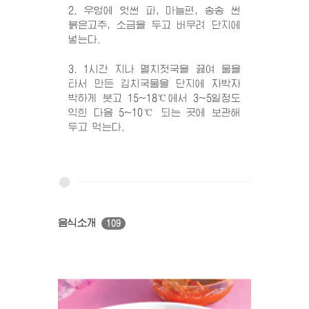
2. 우엉에 엇썬 파, 마늘편, 송송 썬
붉은고추, 소금을 두고 버무려 단지에
넣는다.
3. 1시간 지나 멸치젓국을 끓여 물을
타서 만든 김치국물을 단지에 자박자
박하게 붓고 15~18℃에서 3~5일정도
익힌 다음 5~10℃ 되는 곳에 보관해
두고 먹는다.
음식소개
109