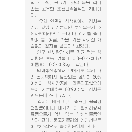
념과 과일, 물고기, 젓갈 등을 섞어
만든 고유한 조선민족음식의 하나이
다.
우리 인민의 식생활에서 김치는
가장 맛있고 기본적인 부식물로서 조
선사람이라면 누구나 다 김치를 좋아
하며 봄, 여름, 가을, 겨울 사시절 가
림없이 김치를 담그어먹고있다.
인구 한사람당 하루 평균 먹는 김
치량은 보통 겨울에 0.3~0.4kg이고
여름에는 0.2~0.3kg에 달한다.
남새생산량에서 보더라도 우리 나
라 전지역에서 생산되는 남새의 60%
이상이 김치가공에 리용되고있으며
특히 가을배추는 80%이상이 김치를
만드는데 쓰이고있다.
김치는 비타민C의 중요한 공급원
천일뿐아니라 대개가 다 알카리성식
료품으로서 함께 먹는 산성식료품인
밥과 고기, 물고기료리의 영양성분들
이 효과적으로 흡수리용되게 한다.