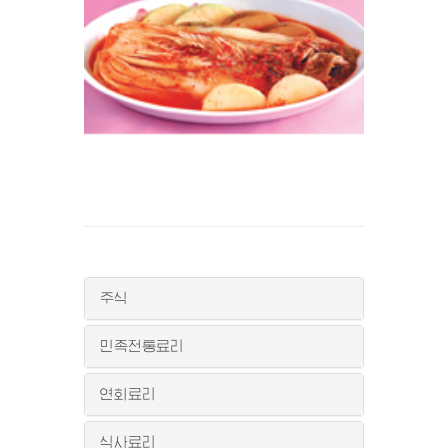
주식
민족전통료리
연회료리
식사료리