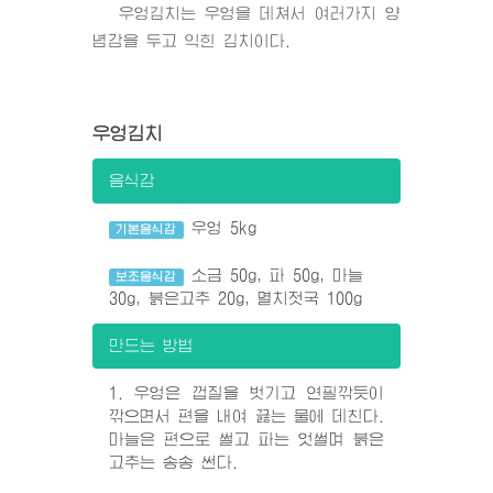
우엉김치는 우엉을 데쳐서 여러가지 양
념감을 두고 익힌 김치이다.
우엉김치
음식감
우엉 5kg
기본음식감
소금 50g, 파 50g, 마늘
보조음식감
30g, 붉은고추 20g, 멸치젓국 100g
만드는 방법
1. 우엉은 껍질을 벗기고 연필깎듯이
깎으면서 편을 내여 끓는 물에 데친다.
마늘은 편으로 썰고 파는 엇썰며 붉은
고추는 송송 썬다.