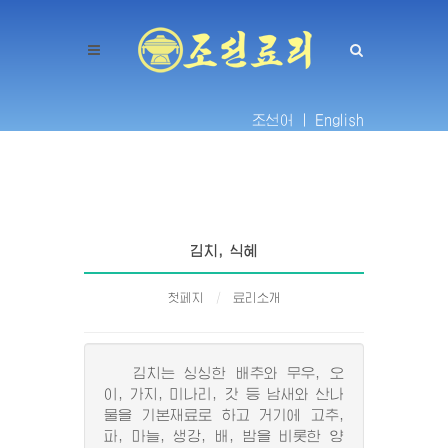
조선어 |
English
김치, 식혜
첫페지
료리소개
김치는 싱싱한 배추와 무우, 오
이, 가지, 미나리, 갓 등 남새와 산나
물을 기본재료로 하고 거기에 고추,
파, 마늘, 생강, 배, 밤을 비롯한 양