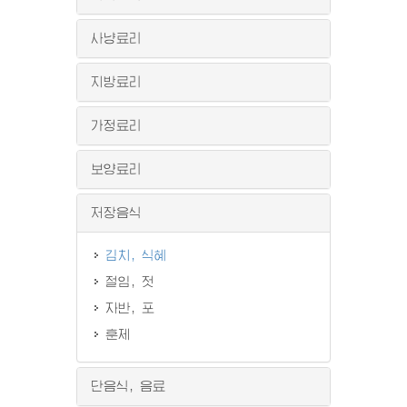
사냥료리
지방료리
가정료리
보양료리
저장음식
김치, 식혜
절임, 젓
자반, 포
훈제
단음식, 음료