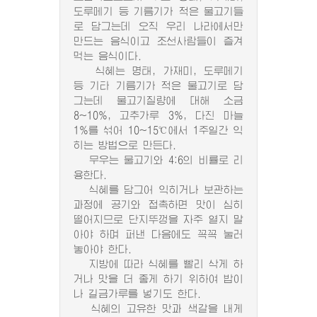
도루메기 등 기름기가 적은 물고기들
로 담그는데 오직 우리 나라에서만
만드는 음식이고 조선사람들이 즐겨
먹는 음식이다.
식혜는 명태, 가재미, 도루메기
등 기타 기름기가 적은 물고기로 담
그는데 물고기질량에 대해 소금
8~10%, 고추가루 3%, 다진 마늘
1%를 섞어 10~15℃에서 1주일간 익
히는 방법으로 만든다.
무우는 물고기와 4:6의 비률로 리
용한다.
식혜를 담그어 익히거나 보관하는
과정에 공기와 접촉하면 맛이 심히
떨어지므로 단지뚜껑을 자주 열지 말
아야 하며 퍼낸 다음에도 꼭꼭 눌러
놓아야 한다.
지방에 따라 식혜를 빨리 삭게 하
거나 맛을 더 좋게 하기 위하여 밥이
나 길금가루를 넣기도 한다.
식혜의 고유한 맛과 색갈을 내게