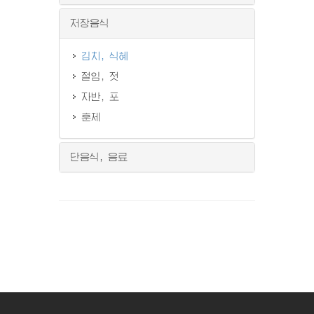
저장음식
김치, 식혜
절임, 젓
자반, 포
훈제
단음식, 음료