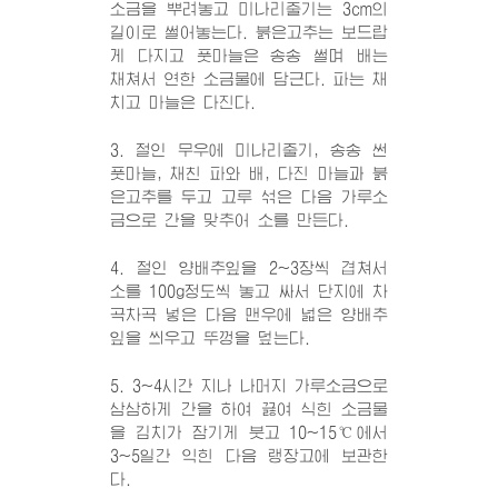
소금을 뿌려놓고 미나리줄기는 3cm의
길이로 썰어놓는다. 붉은고추는 보드랍
게 다지고 풋마늘은 송송 썰며 배는
채쳐서 연한 소금물에 담근다. 파는 채
치고 마늘은 다진다.
3. 절인 무우에 미나리줄기, 송송 썬
풋마늘, 채친 파와 배, 다진 마늘과 붉
은고추를 두고 고루 섞은 다음 가루소
금으로 간을 맞추어 소를 만든다.
4. 절인 양배추잎을 2~3장씩 겹쳐서
소를 100g정도씩 놓고 싸서 단지에 차
곡차곡 넣은 다음 맨우에 넓은 양배추
잎을 씌우고 뚜껑을 덮는다.
5. 3~4시간 지나 나머지 가루소금으로
삼삼하게 간을 하여 끓여 식힌 소금물
을 김치가 잠기게 붓고 10~15℃에서
3~5일간 익힌 다음 랭장고에 보관한
다.