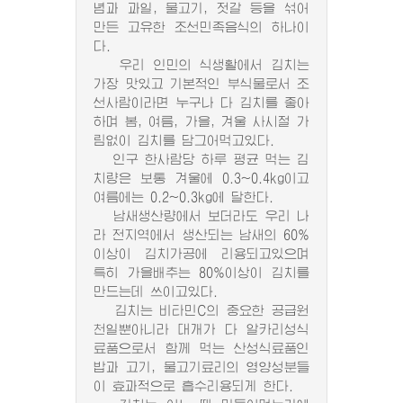
념과 과일, 물고기, 젓갈 등을 섞어
만든 고유한 조선민족음식의 하나이
다.
우리 인민의 식생활에서 김치는
가장 맛있고 기본적인 부식물로서 조
선사람이라면 누구나 다 김치를 좋아
하며 봄, 여름, 가을, 겨울 사시절 가
림없이 김치를 담그어먹고있다.
인구 한사람당 하루 평균 먹는 김
치량은 보통 겨울에 0.3~0.4kg이고
여름에는 0.2~0.3kg에 달한다.
남새생산량에서 보더라도 우리 나
라 전지역에서 생산되는 남새의 60%
이상이 김치가공에 리용되고있으며
특히 가을배추는 80%이상이 김치를
만드는데 쓰이고있다.
김치는 비타민C의 중요한 공급원
천일뿐아니라 대개가 다 알카리성식
료품으로서 함께 먹는 산성식료품인
밥과 고기, 물고기료리의 영양성분들
이 효과적으로 흡수리용되게 한다.