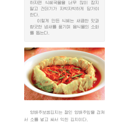
하자면 식혜국물을 너무 많이 잡지
말고 건데기가 자박자박하게 담가야
한다.
이렇게 만든 식혜는 새큼한 맛과
향긋한 냄새를 풍기며 음식물의 소화
를 돕는다.
양배추보쌈김치는 절인 양배추잎을 겹쳐
서 소를 넣고 싸서 익힌 김치이다.