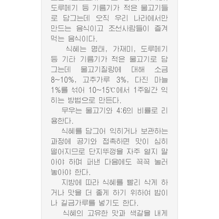
도루메기 등 기름기가 적은 물고기들
로 담그는데 오직 우리 나라에서만
만드는 음식이고 조선사람들이 즐겨
먹는 음식이다.
식혜는 명태, 가재미, 도루메기
등 기타 기름기가 적은 물고기로 담
그는데 물고기질량에 대해 소금
8~10%, 고추가루 3%, 다진 마늘
1%를 섞어 10~15℃에서 1주일간 익
히는 방법으로 만든다.
무우는 물고기와 4:6의 비률로 리
용한다.
식혜를 담그어 익히거나 보관하는
과정에 공기와 접촉하면 맛이 심히
떨어지므로 단지뚜껑을 자주 열지 말
아야 하며 퍼낸 다음에도 꼭꼭 눌러
놓아야 한다.
지방에 따라 식혜를 빨리 삭게 하
거나 맛을 더 좋게 하기 위하여 밥이
나 길금가루를 넣기도 한다.
식혜의 고유한 맛과 색갈을 내게