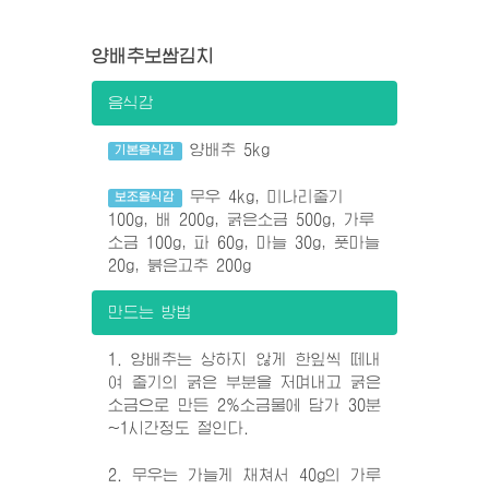
양배추보쌈김치
음식감
양배추 5kg
기본음식감
무우 4kg, 미나리줄기
보조음식감
100g, 배 200g, 굵은소금 500g, 가루
소금 100g, 파 60g, 마늘 30g, 풋마늘
20g, 붉은고추 200g
만드는 방법
1. 양배추는 상하지 않게 한잎씩 떼내
여 줄기의 굵은 부분을 저며내고 굵은
소금으로 만든 2%소금물에 담가 30분
~1시간정도 절인다.
2. 무우는 가늘게 채쳐서 40g의 가루