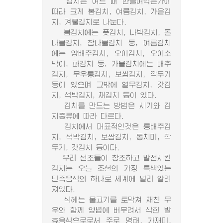
김치는 어느 때 만들어먹는가에
따라 크게 봄김치, 여름김치, 가을김
치, 겨울김치로 나눈다.
봄김치에는 풋김치, 나박김치, 돌
나물김치, 참나물김치 등, 여름김치
에는 양배추김치, 오이김치, 오이소
박이, 파김치 등, 가을김치에는 배추
김치, 무우통김치, 보쌈김치, 깍두기
등이 있으며 그밖에 열무김치, 갓김
치, 석박김치, 채김치 등이 있다.
김치를 만드는 방법은 시기와 김
치종류에 따라 다르다.
김치에서 대표적인것은 통배추김
치, 석박김치, 보쌈김치, 동치미, 깍
두기, 갓김치 등이다.
우리 선조들이 창조하고 발전시킨
김치는 오늘 조선의 가장 특색있는
민족음식의 하나로 세계에 널리 알려
져있다.
식혜는 물고기를 토막쳐 채친 무
우와 함께 양념에 버무려서 삭힌 발
효음식으로로서 주로 명태, 가재미,