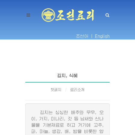
조선어 |
English
김치, 식혜
첫페지
료리소개
김치는 싱싱한 배추와 무우, 오
이, 가지, 미나리, 갓 등 남새와 산나
물을 기본재료로 하고 거기에 고추,
파, 마늘, 생강, 배, 밤을 비롯한 양