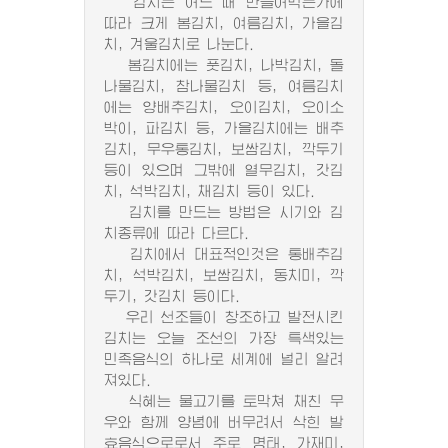
김치는 어느 때 만들어먹는가에
따라 크게 봄김치, 여름김치, 가을김
치, 겨울김치로 나눈다.
봄김치에는 풋김치, 나박김치, 돌
나물김치, 참나물김치 등, 여름김치
에는 양배추김치, 오이김치, 오이소
박이, 파김치 등, 가을김치에는 배추
김치, 무우통김치, 보쌈김치, 깍두기
등이 있으며 그밖에 열무김치, 갓김
치, 석박김치, 채김치 등이 있다.
김치를 만드는 방법은 시기와 김
치종류에 따라 다르다.
김치에서 대표적인것은 통배추김
치, 석박김치, 보쌈김치, 동치미, 깍
두기, 갓김치 등이다.
우리 선조들이 창조하고 발전시킨
김치는 오늘 조선의 가장 특색있는
민족음식의 하나로 세계에 널리 알려
져있다.
식혜는 물고기를 토막쳐 채친 무
우와 함께 양념에 버무려서 삭힌 발
효음식으로로서 주로 명태, 가재미,