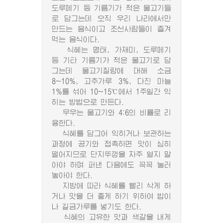
도루메기 등 기름기가 적은 물고기들
로 담그는데 오직 우리 나라에서만
만드는 음식이고 조선사람들이 즐겨
먹는 음식이다.
식혜는 명태, 가재미, 도루메기
등 기타 기름기가 적은 물고기로 담
그는데 물고기질량에 대해 소금
8~10%, 고추가루 3%, 다진 마늘
1%를 섞어 10~15℃에서 1주일간 익
히는 방법으로 만든다.
무우는 물고기와 4:6의 비률로 리
용한다.
식혜를 담그어 익히거나 보관하는
과정에 공기와 접촉하면 맛이 심히
떨어지므로 단지뚜껑을 자주 열지 말
아야 하며 퍼낸 다음에도 꼭꼭 눌러
놓아야 한다.
지방에 따라 식혜를 빨리 삭게 하
거나 맛을 더 좋게 하기 위하여 밥이
나 길금가루를 넣기도 한다.
식혜의 고유한 맛과 색갈을 내게