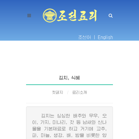
조선어 |
English
김치, 식혜
첫페지
료리소개
김치는 싱싱한 배추와 무우, 오
이, 가지, 미나리, 갓 등 남새와 산나
물을 기본재료로 하고 거기에 고추,
파, 마늘, 생강, 배, 밤을 비롯한 양