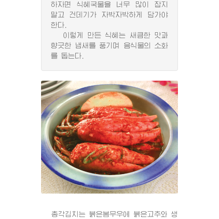
하자면 식혜국물을 너무 많이 잡지
말고 건데기가 자박자박하게 담가야
한다.
이렇게 만든 식혜는 새큼한 맛과
향긋한 냄새를 풍기며 음식물의 소화
를 돕는다.
총각김치는 붉은봄무우에 붉은고추와 생