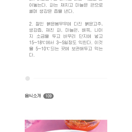
어놓는다. 파는 채치고 마늘은 편으로
썰며 생강은 즙을 낸다.
2. 절인 붉은봄무우에 다진 붉은고추,
생강즙, 채친 파, 마늘편, 배쪽, 나머
지 소금을 두고 버무려 단지에 넣고
15~18℃에서 3~5일정도 익힌다. 이것
을 5~10℃되는 곳에 보관해두고 먹는
다.
음식소개
109