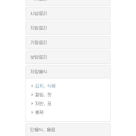
사냥료리
지방료리
가정료리
보양료리
저장음식
김치, 식혜
절임, 젓
자반, 포
훈제
단음식, 음료