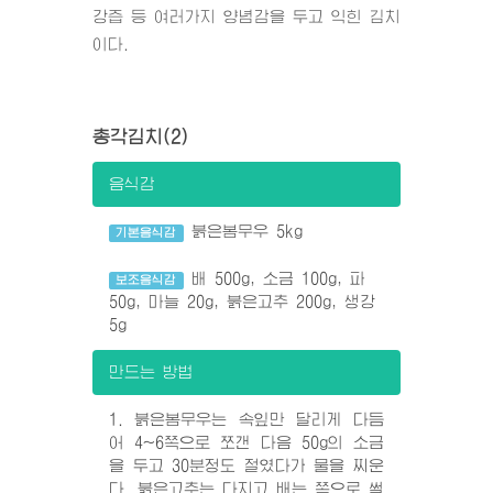
강즙 등 여러가지 양념감을 두고 익힌 김치
이다.
총각김치(2)
음식감
붉은봄무우 5kg
기본음식감
배 500g, 소금 100g, 파
보조음식감
50g, 마늘 20g, 붉은고추 200g, 생강
5g
만드는 방법
1. 붉은봄무우는 속잎만 달리게 다듬
어 4~6쪽으로 쪼갠 다음 50g의 소금
을 두고 30분정도 절였다가 물을 찌운
다. 붉은고추는 다지고 배는 쪽으로 썰