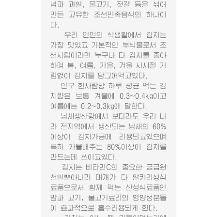
념과 과일, 물고기, 젓갈 등을 섞어
만든 고유한 조선민족음식의 하나이
다.
우리 인민의 식생활에서 김치는
가장 맛있고 기본적인 부식물로서 조
선사람이라면 누구나 다 김치를 좋아
하며 봄, 여름, 가을, 겨울 사시절 가
림없이 김치를 담그어먹고있다.
인구 한사람당 하루 평균 먹는 김
치량은 보통 겨울에 0.3~0.4kg이고
여름에는 0.2~0.3kg에 달한다.
남새생산량에서 보더라도 우리 나
라 전지역에서 생산되는 남새의 60%
이상이 김치가공에 리용되고있으며
특히 가을배추는 80%이상이 김치를
만드는데 쓰이고있다.
김치는 비타민C의 중요한 공급원
천일뿐아니라 대개가 다 알카리성식
료품으로서 함께 먹는 산성식료품인
밥과 고기, 물고기료리의 영양성분들
이 효과적으로 흡수리용되게 한다.