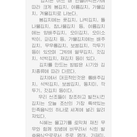
김치는 어느 때 만들어먹는가에
따라 크게 봄김치, 여름김치, 가을김
치, 겨울김치로 나눈다.
봄김치에는 풋김치, 나박김치, 돌
나물김치, 참나물김치 등, 여름김치
에는 양배추김치, 오이김치, 오이소
박이, 파김치 등, 가을김치에는 배추
김치, 무우통김치, 보쌈김치, 깍두기
등이 있으며 그밖에 열무김치, 갓김
치, 석박김치, 채김치 등이 있다.
김치를 만드는 방법은 시기와 김
치종류에 따라 다르다.
김치에서 대표적인것은 통배추김
치, 석박김치, 보쌈김치, 동치미, 깍
두기, 갓김치 등이다.
우리 선조들이 창조하고 발전시킨
김치는 오늘 조선의 가장 특색있는
민족음식의 하나로 세계에 널리 알려
져있다.
식혜는 물고기를 토막쳐 채친 무
우와 함께 양념에 버무려서 삭힌 발
효음식으로로서 주로 명태, 가재미,