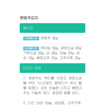
풋배추김치
음식감
풋배추 5kg
기본음식감
백미밥 50g, 굵은소금 20g
보조음식감
가루소금 50g, 파 35g, 마늘 20g, 생
강 10g, 붉은고추 25g, 고추가루 25g
만드는 방법
1. 풋배추는 뿌리를 자르고 굵은소금
을 뿌려 1시간정도 절였다가 씻어 물
을 찌운다. 파와 마늘은 다지고 붉은고
추는 가늘게 썬다. 생강은 즙을 낸다.
2. 다진 파와 마늘, 생강즙, 고추가루,