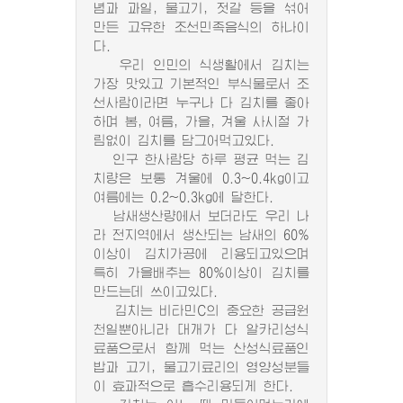
념과 과일, 물고기, 젓갈 등을 섞어
만든 고유한 조선민족음식의 하나이
다.
우리 인민의 식생활에서 김치는
가장 맛있고 기본적인 부식물로서 조
선사람이라면 누구나 다 김치를 좋아
하며 봄, 여름, 가을, 겨울 사시절 가
림없이 김치를 담그어먹고있다.
인구 한사람당 하루 평균 먹는 김
치량은 보통 겨울에 0.3~0.4kg이고
여름에는 0.2~0.3kg에 달한다.
남새생산량에서 보더라도 우리 나
라 전지역에서 생산되는 남새의 60%
이상이 김치가공에 리용되고있으며
특히 가을배추는 80%이상이 김치를
만드는데 쓰이고있다.
김치는 비타민C의 중요한 공급원
천일뿐아니라 대개가 다 알카리성식
료품으로서 함께 먹는 산성식료품인
밥과 고기, 물고기료리의 영양성분들
이 효과적으로 흡수리용되게 한다.