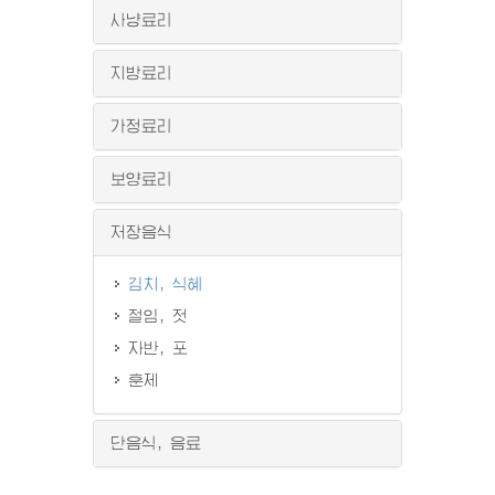
사냥료리
지방료리
가정료리
보양료리
저장음식
김치, 식혜
절임, 젓
자반, 포
훈제
단음식, 음료