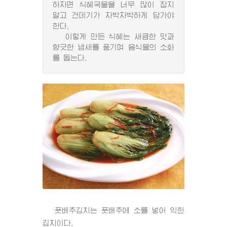
하자면 식혜국물을 너무 많이 잡지
말고 건데기가 자박자박하게 담가야
한다.
이렇게 만든 식혜는 새큼한 맛과
향긋한 냄새를 풍기며 음식물의 소화
를 돕는다.
풋배추김치는 풋배추에 소를 넣어 익힌
김치이다.