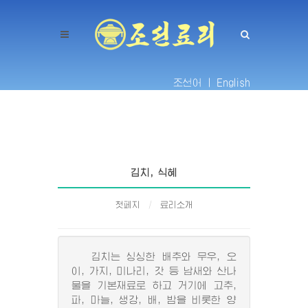
조선어 |
English
김치, 식혜
첫페지
료리소개
김치는 싱싱한 배추와 무우, 오
이, 가지, 미나리, 갓 등 남새와 산나
물을 기본재료로 하고 거기에 고추,
파, 마늘, 생강, 배, 밤을 비롯한 양