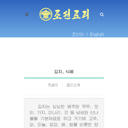
조선어 |
English
김치, 식혜
첫페지
료리소개
김치는 싱싱한 배추와 무우, 오
이, 가지, 미나리, 갓 등 남새와 산나
물을 기본재료로 하고 거기에 고추,
파, 마늘, 생강, 배, 밤을 비롯한 양