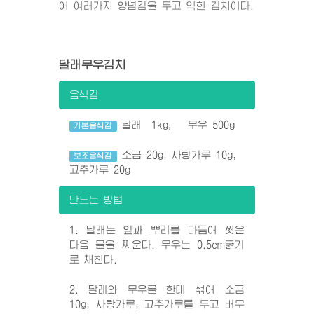
어 여러가지 양념감을 두고 익힌 김치이다.
달래무우김치
음식감
달래 1kg， 무우 500g
기본음식감
소금 20g, 사탕가루 10g,
보조음식감
고추가루 20g
만드는 방법
1. 달래는 잎과 뿌리를 다듬어 씻은
다음 물을 찌운다. 무우는 0.5cm굵기
로 채친다.
2. 달래와 무우를 한데 섞어 소금
10g, 사탕가루, 고추가루를 두고 버무