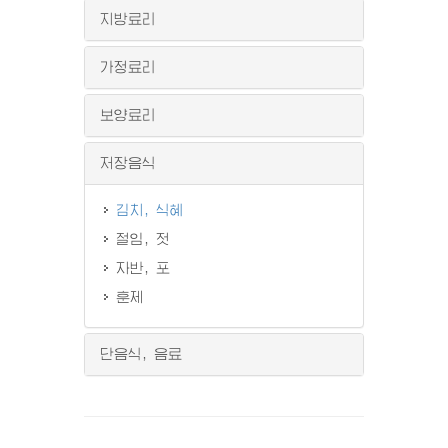
지방료리
가정료리
보양료리
저장음식
김치, 식혜
절임, 젓
자반, 포
훈제
단음식, 음료