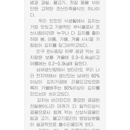
념과 과일, 물고기, 젓갈 등을 섞어
만든 고유한 조선민족음식의 하나이
다.
우리 인민의 식생활에서 김치는
가장 맛있고 기본적인 부식물로서 조
선사람이라면 누구나 다 김치를 좋아
하며 봄, 여름, 가을, 겨울 사시절 가
림없이 김치를 담그어먹고있다.
인구 한사람당 하루 평균 먹는 김
치량은 보통 겨울에 0.3~0.4kg이고
여름에는 0.2~0.3kg에 달한다.
남새생산량에서 보더라도 우리 나
라 전지역에서 생산되는 남새의 60%
이상이 김치가공에 리용되고있으며
특히 가을배추는 80%이상이 김치를
만드는데 쓰이고있다.
김치는 비타민C의 중요한 공급원
천일뿐아니라 대개가 다 알카리성식
료품으로서 함께 먹는 산성식료품인
밥과 고기, 물고기료리의 영양성분들
이 효과적으로 흡수리용되게 한다.