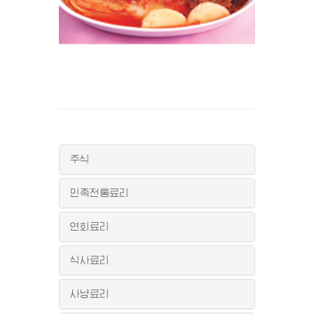
주식
민족전통료리
연회료리
식사료리
사냥료리