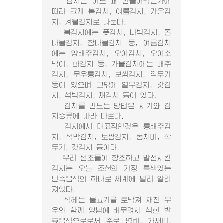
김치는 어느 때 만들어먹는가에
따라 크게 봄김치, 여름김치, 가을김
치, 겨울김치로 나눈다.
봄김치에는 풋김치, 나박김치, 돌
나물김치, 참나물김치 등, 여름김치
에는 양배추김치, 오이김치, 오이소
박이, 파김치 등, 가을김치에는 배추
김치, 무우통김치, 보쌈김치, 깍두기
등이 있으며 그밖에 열무김치, 갓김
치, 석박김치, 채김치 등이 있다.
김치를 만드는 방법은 시기와 김
치종류에 따라 다르다.
김치에서 대표적인것은 통배추김
치, 석박김치, 보쌈김치, 동치미, 깍
두기, 갓김치 등이다.
우리 선조들이 창조하고 발전시킨
김치는 오늘 조선의 가장 특색있는
민족음식의 하나로 세계에 널리 알려
져있다.
식혜는 물고기를 토막쳐 채친 무
우와 함께 양념에 버무려서 삭힌 발
효음식으로로서 주로 명태, 가재미,