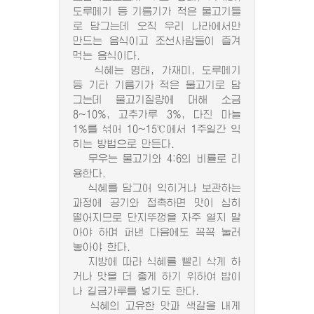
도루메기 등 기름기가 적은 물고기들
로 담그는데 오직 우리 나라에서만
만드는 음식이고 조선사람들이 즐겨
먹는 음식이다.
식혜는 명태, 가재미, 도루메기
등 기타 기름기가 적은 물고기로 담
그는데 물고기질량에 대해 소금
8~10%, 고추가루 3%, 다진 마늘
1%를 섞어 10~15℃에서 1주일간 익
히는 방법으로 만든다.
무우는 물고기와 4:6의 비률로 리
용한다.
식혜를 담그어 익히거나 보관하는
과정에 공기와 접촉하면 맛이 심히
떨어지므로 단지뚜껑을 자주 열지 말
아야 하며 퍼낸 다음에도 꼭꼭 눌러
놓아야 한다.
지방에 따라 식혜를 빨리 삭게 하
거나 맛을 더 좋게 하기 위하여 밥이
나 길금가루를 넣기도 한다.
식혜의 고유한 맛과 색갈을 내게