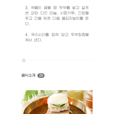
3. 국물이 끓을 때 두부를 넣고 길게
썬 파와 다진 마늘, 사탕가루, 간장을
두고 간을 맞춘 다음 물감자농마를 둔
다.
4. 국수사리를 덥혀 담고 두부장즙을
쳐서 낸다.
음식소개
29