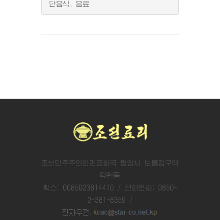
단음식, 음료
조선민주주의인민공화국 평양시 보통강구역
락원동
확스: 0085023814410 / 전화번호: 0850-
2-381-8359 /