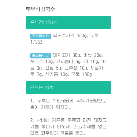
두부비빔국수
음식감(1명분)
밀국수사리 350g, 두부
기본음식감
1/3모
돼지고기 30g, 버섯 20g,
보조음식감
풋고추 10g, 감자농마 5g, 파 10g, 마
늘 3g, 간장 5g, 고추장 10g, 사탕가
루 2g, 참기름 10g, 국물 100g
만드는 방법
1. 두부는 1.5cm되게 깍두기모양으로
썰어 기름에 튀긴다.
2. 남비에 기름을 두르고 다진 돼지고
기를 볶다가 버섯채, 풋고추채를 넣은
다음 고추장과 국물을 둔다.