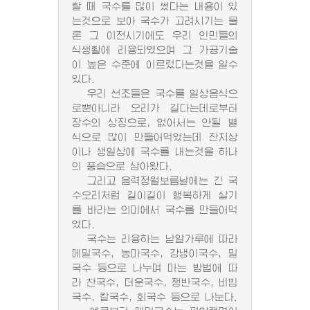
할 때 국수를 많이 썼다는 내용이 있
는것으로 보아 국수가 고려시기는 물
론 그 이전시기에도 우리 인민들의
식생활에 리용되였으며 그 가공기술
이 높은 수준에 이르렀다는것을 알수
있다.
우리 선조들은 국수를 일상음식으
로뿐아니라 오리가 길다는데로부터
장수의 상징으로, 없어서는 안될 별
식으로 많이 만들어먹었는데 잔치상
이나 생일상에 국수를 내는것을 하나
의 풍습으로 삼아왔다.
그리고 음력정월보름날에는 긴 국
수오리처럼 길이길이 행복하게 살기
를 바라는 의미에서 국수를 만들어먹
었다.
국수는 리용하는 낟알가루에 따라
메밀국수, 농마국수, 강냉이국수, 밀
국수 등으로 나누며 마는 방법에 따
라 찬국수, 더운국수, 쟁반국수, 비빔
국수, 칼국수, 회국수 등으로 나눈다.