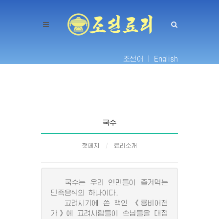
조선어 |
English
국수
첫페지
료리소개
국수는 우리 인민들이 즐겨먹는
민족음식의 하나이다.
고려시기에 쓴 책인 《룡비어천
가》에 고려사람들이 손님들을 대접