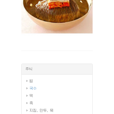
주식
밥
국수
떡
죽
지짐, 만두, 묵