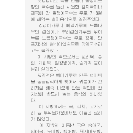
풋강냉이로 묵을 만들어 올챙이모
양의 국수를 눌러 시원한 김치국이나
깨국에 만 올챙이국수는 주로 7~8월
에 해먹는 별미음식으로 일러주었다.
강냉이가루나 메밀가루에 느릅나
무의 껍질이나 뿌리껍질가루를 섞어
누른 느릅쟁이국수는 주로 강계, 만
포지방의 별식이였으므로 강계국수라
고도 불러왔다.
이 지방의 떡으로서는 꼬리떡, 송
편, 개피떡, 찰강냉이떡, 송기떡 등이
널리 알려졌다.
꼬리떡은 백미가루로 만든 백미떡
을 동글납작하게 빚어서 귀퉁이가 꼬
리처럼 삐죽 나오게 만든 떡인데 잔
치상에 반드시 놓는 음식의 하나였
다.
이 지방에서는 국, 김치, 고기료
리 등 부식물가운데서도 이름난 료리
가 많았다.
이 지방의 이름난 국은 숭어국,
잉어국, 도미탕, 뱅어탕, 돼지내포탕,