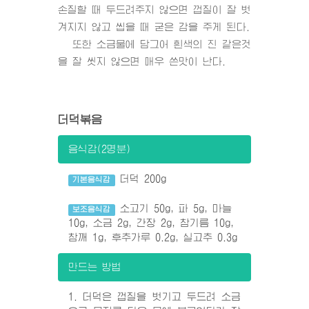
손질할 때 두드려주지 않으면 껍질이 잘 벗
겨지지 않고 씹을 때 굳은 감을 주게 된다.
또한 소금물에 담그어 흰색의 진 같은것
을 잘 씻지 않으면 매우 쓴맛이 난다.
더덕볶음
음식감(2명분)
더덕 200g
기본음식감
소고기 50g, 파 5g, 마늘
보조음식감
10g, 소금 2g, 간장 2g, 참기름 10g,
참깨 1g, 후추가루 0.2g, 실고추 0.3g
만드는 방법
1. 더덕은 껍질을 벗기고 두드려 소금