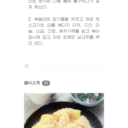
으로 문지른 다음 물에 불구었다가 잘
게 찢는다.
2. 볶음판에 참기름을 두르고 채로 썬
소고기와 파를 볶다가 더덕, 다진 마
늘, 소금, 간장, 후추가루를 넣고 볶아
접시에 담고 닦은 참깨와 실고추를 뿌
려 낸다.
음식소개
60