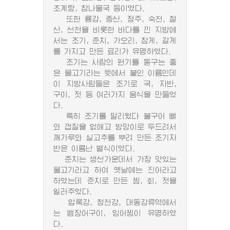
초계탕, 참나물국 등이였다.
또한 룡강, 중산, 정주, 숙천, 철
산, 선천을 비롯한 바다를 낀 지방에
서는 조기, 준치, 가오리, 참게, 갈게
를 가지고 만든 료리가 유명하였다.
조기는 사람의 원기를 돋구는 좋
은 물고기라는 뜻에서 붙인 이름인데
이 지방사람들은 조기로 국, 자반,
구이, 젓 등 여러가지 음식을 만들었
다.
특히 조기를 말리웠다 불구어 뼈
와 껍질을 없애고 방망이로 두드려서
깨가루와 실고추를 뿌려 만든 조기자
반은 이름난 별식이였다.
준치는 생선가운데서 가장 맛있는
물고기라고 하여 옛날에는 진어라고
하였는데 준치로 만든 찜, 회, 젓을
일러주었다.
압록강, 청천강, 대동강류역에서
는 뱀장어구이, 잉어찜이 유명하였
다.