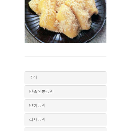
주식
민족전통료리
연회료리
식사료리