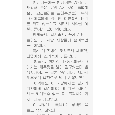
뱀장어구이는 뱀장어를 양념장에
재워서 구운 료리로서 맛이 특별히
좋아 고급료리로 일러주었는데 특히
어린이들에게 먹이면 여름철의 더위
를 타지 않는다고 하면서 허약한 어
린이들에게 많이 먹이였다.
참게졸임, 갈게졸임, 꽃게로 만든
료리도 이 지방 사람들이 즐겨먹던
음식이였다.
특히 이 지방의 젓갈로서 새우젓,
건뎅이젓, 조기젓이 이름났다.
압록강, 청천강, 대동강하류지대
에서는 새우젓을 많이 담구었는데 벌
방지대에서는 물론 산간지대에서까지
새우젓이 식찬으로 널리 리용되였다.
이밖에도 이 지방에서는 김치가
다양하게 발전하였는데 다른 지방에
서는 찾아볼수 없는 콩나물김치와 가
지김치도 담그었다.
이 지방에는 특색있는 당과와 음
료도 적지 않았다.