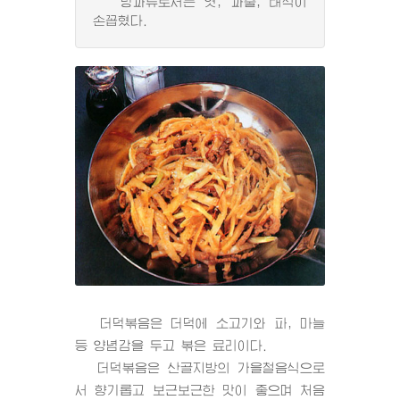
당과류로서는 엿, 과줄, 태식이
손꼽혔다.
더덕볶음은 더덕에 소고기와 파, 마늘
등 양념감을 두고 볶은 료리이다.
더덕볶음은 산골지방의 가을철음식으로
서 향기롭고 보근보근한 맛이 좋으며 처음