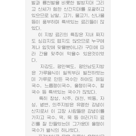
벌과 룡천벌을 비롯한 벌방지대 그리
고 산세가 험한 산간지대를 포괄하고
있으므로 낟알, 고기, 물고기, 산나물
등이 풍부하며 특색있는 료리들이 많
았다.
이 지방 료리의 특징은 지내 짜지
도 싱겁지도 맵지도 않으므로 누구에
게나 입맛에 맞을뿐아니라 구미에 따
라 간을 맞추어 먹을수 있은것이였
다.
자강도, 평안북도, 평안남도지방
은 가루음식이 일찍부터 발전하였는
데 가루로 만든 국수만 하여도 메밀
국수, 느릅쟁이국수, 올챙이국수, 칼
국수 등 특색있는 국수가 많았다.
특히 창성, 삭주, 태천, 벽동, 자
성, 녕변, 의주지방은 유명한 강냉이
산지로서 이 고장 사람들은 강냉이를
가지고 국수, 떡, 묵 등 여러가지 료
리를 잘 만들었는데 그가운데 올챙이
국수가 별식의 하나였다.