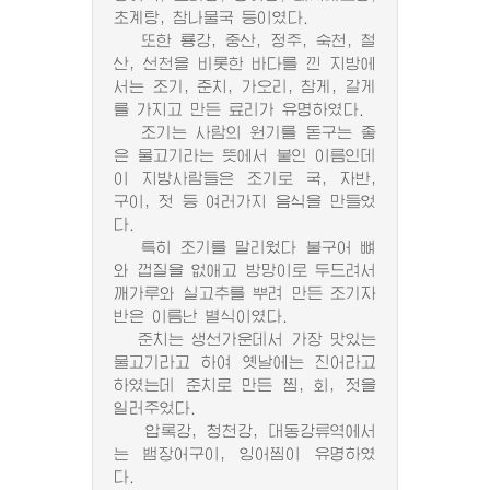
초계탕, 참나물국 등이였다.
또한 룡강, 중산, 정주, 숙천, 철
산, 선천을 비롯한 바다를 낀 지방에
서는 조기, 준치, 가오리, 참게, 갈게
를 가지고 만든 료리가 유명하였다.
조기는 사람의 원기를 돋구는 좋
은 물고기라는 뜻에서 붙인 이름인데
이 지방사람들은 조기로 국, 자반,
구이, 젓 등 여러가지 음식을 만들었
다.
특히 조기를 말리웠다 불구어 뼈
와 껍질을 없애고 방망이로 두드려서
깨가루와 실고추를 뿌려 만든 조기자
반은 이름난 별식이였다.
준치는 생선가운데서 가장 맛있는
물고기라고 하여 옛날에는 진어라고
하였는데 준치로 만든 찜, 회, 젓을
일러주었다.
압록강, 청천강, 대동강류역에서
는 뱀장어구이, 잉어찜이 유명하였
다.