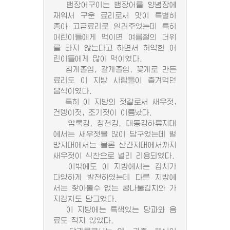
뱀장어구이는 뱀장어를 양념장에
재워서 구운 료리로서 맛이 특별히
좋아 고급료리로 일러주었는데 특히
어린이들에게 먹이면 여름철의 더위
를 타지 않는다고 하면서 허약한 어
린이들에게 많이 먹이였다.
참게졸임, 갈게졸임, 꽃게로 만든
료리도 이 지방 사람들이 즐겨먹던
음식이였다.
특히 이 지방의 젓갈로서 새우젓,
건뎅이젓, 조기젓이 이름났다.
압록강, 청천강, 대동강하류지대
에서는 새우젓을 많이 담구었는데 벌
방지대에서는 물론 산간지대에서까지
새우젓이 식찬으로 널리 리용되였다.
이밖에도 이 지방에서는 김치가
다양하게 발전하였는데 다른 지방에
서는 찾아볼수 없는 콩나물김치와 가
지김치도 담그었다.
이 지방에는 특색있는 당과와 음
료도 적지 않았다.