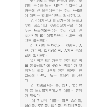
풋강냉이로 묵을 만들어 올챙이모
양의 국수를 눌러 시원한 김치국이나
깨국에 만 올챙이국수는 주로 7~8월
에 해먹는 별미음식으로 일러주었다.
강냉이가루나 메밀가루에 느릅나
무의 껍질이나 뿌리껍질가루를 섞어
누른 느릅쟁이국수는 주로 강계, 만
포지방의 별식이였으므로 강계국수라
고도 불러왔다.
이 지방의 떡으로서는 꼬리떡, 송
편, 개피떡, 찰강냉이떡, 송기떡 등이
널리 알려졌다.
꼬리떡은 백미가루로 만든 백미떡
을 동글납작하게 빚어서 귀퉁이가 꼬
리처럼 삐죽 나오게 만든 떡인데 잔
치상에 반드시 놓는 음식의 하나였
다.
이 지방에서는 국, 김치, 고기료
리 등 부식물가운데서도 이름난 료리
가 많았다.
이 지방의 이름난 국은 숭어국,
잉어국, 도미탕, 뱅어탕, 돼지내포탕,