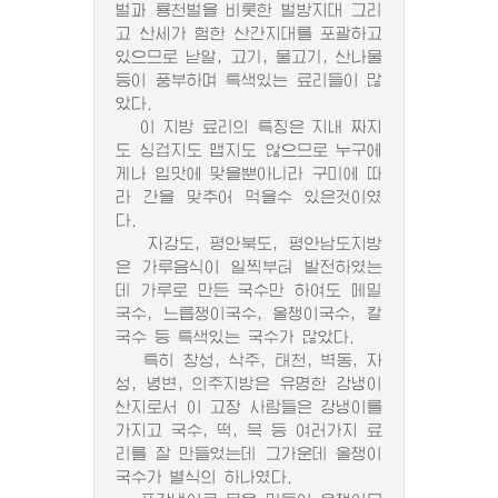
벌과 룡천벌을 비롯한 벌방지대 그리
고 산세가 험한 산간지대를 포괄하고
있으므로 낟알, 고기, 물고기, 산나물
등이 풍부하며 특색있는 료리들이 많
았다.
이 지방 료리의 특징은 지내 짜지
도 싱겁지도 맵지도 않으므로 누구에
게나 입맛에 맞을뿐아니라 구미에 따
라 간을 맞추어 먹을수 있은것이였
다.
자강도, 평안북도, 평안남도지방
은 가루음식이 일찍부터 발전하였는
데 가루로 만든 국수만 하여도 메밀
국수, 느릅쟁이국수, 올챙이국수, 칼
국수 등 특색있는 국수가 많았다.
특히 창성, 삭주, 태천, 벽동, 자
성, 녕변, 의주지방은 유명한 강냉이
산지로서 이 고장 사람들은 강냉이를
가지고 국수, 떡, 묵 등 여러가지 료
리를 잘 만들었는데 그가운데 올챙이
국수가 별식의 하나였다.