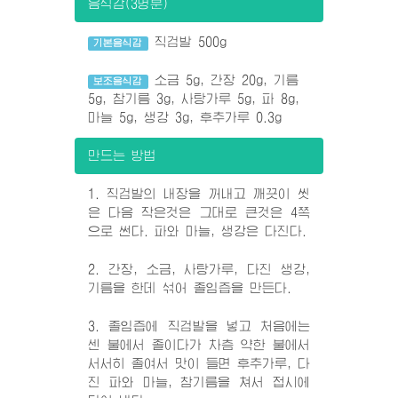
음식감(3명분)
직검발 500g
기본음식감
소금 5g, 간장 20g, 기름
보조음식감
5g, 참기름 3g, 사탕가루 5g, 파 8g,
마늘 5g, 생강 3g, 후추가루 0.3g
만드는 방법
1. 직검발의 내장을 꺼내고 깨끗이 씻
은 다음 작은것은 그대로 큰것은 4쪽
으로 썬다. 파와 마늘, 생강은 다진다.
2. 간장, 소금, 사탕가루, 다진 생강,
기름을 한데 섞어 졸임즙을 만든다.
3. 졸임즙에 직검발을 넣고 처음에는
센 불에서 졸이다가 차츰 약한 불에서
서서히 졸여서 맛이 들면 후추가루, 다
진 파와 마늘, 참기름을 쳐서 접시에