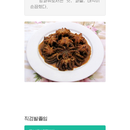
당과류로서는 엿, 과줄, 태식이
손꼽혔다.
직검발졸임