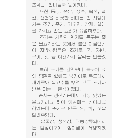
초계탕, 참나물국 등이였다.
또한 룡강, 중산, 정주, 숙천, 철
산, 선천을 비롯한 바다를 낀 지방에
서는 조기, 준치, 가오리, 참게, 갈게
를 가지고 만든 료리가 유명하였다.
조기는 사람의 원기를 돋구는 좋
은 물고기라는 뜻에서 붙인 이름인데
이 지방사람들은 조기로 국, 자반,
구이, 젓 등 여러가지 음식을 만들었
다.
특히 조기를 말리웠다 불구어 뼈
와 껍질을 없애고 방망이로 두드려서
깨가루와 실고추를 뿌려 만든 조기자
반은 이름난 별식이였다.
준치는 생선가운데서 가장 맛있는
물고기라고 하여 옛날에는 진어라고
하였는데 준치로 만든 찜, 회, 젓을
일러주었다.
압록강, 청천강, 대동강류역에서
는 뱀장어구이, 잉어찜이 유명하였
다.