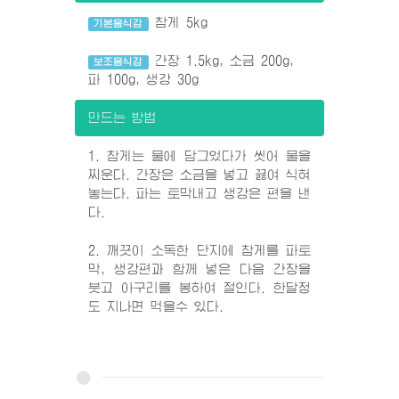
참게 5kg
기본음식감
간장 1.5kg, 소금 200g,
보조음식감
파 100g, 생강 30g
만드는 방법
1. 참게는 물에 담그었다가 씻어 물을
찌운다. 간장은 소금을 넣고 끓여 식혀
놓는다. 파는 토막내고 생강은 편을 낸
다.
2. 깨끗이 소독한 단지에 참게를 파토
막, 생강편과 함께 넣은 다음 간장을
붓고 아구리를 봉하여 절인다. 한달정
도 지나면 먹을수 있다.