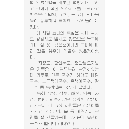
벌과 룡천벌을 비롯한 벌방지대 그리
고 산세가 험한 산간지대를 포괄하고
있으므로 낟알, 고기, 물고기, 산나물
등이 풍부하며 특색있는 료리들이 많
았다.
이 지방 료리의 특징은 지내 짜지
도 싱겁지도 맵지도 않으므로 누구에
게나 입맛에 맞을뿐아니라 구미에 따
라 간을 맞추어 먹을수 있은것이였
다.
자강도, 평안북도, 평안남도지방
은 가루음식이 일찍부터 발전하였는
데 가루로 만든 국수만 하여도 메밀
국수, 느릅쟁이국수, 올챙이국수, 칼
국수 등 특색있는 국수가 많았다.
특히 창성, 삭주, 태천, 벽동, 자
성, 녕변, 의주지방은 유명한 강냉이
산지로서 이 고장 사람들은 강냉이를
가지고 국수, 떡, 묵 등 여러가지 료
리를 잘 만들었는데 그가운데 올챙이
국수가 별식의 하나였다.