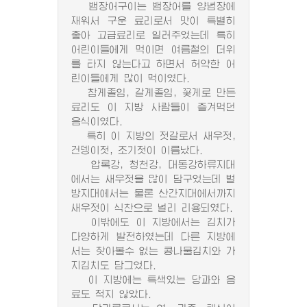
뱀장어구이는 뱀장어를 양념장에
재워서 구운 료리로서 맛이 특별히
좋아 고급료리로 일러주었는데 특히
어린이들에게 먹이면 여름철의 더위
를 타지 않는다고 하면서 허약한 어
린이들에게 많이 먹이였다.
참게졸임, 갈게졸임, 꽃게로 만든
료리도 이 지방 사람들이 즐겨먹던
음식이였다.
특히 이 지방의 젓갈로서 새우젓,
건뎅이젓, 조기젓이 이름났다.
압록강, 청천강, 대동강하류지대
에서는 새우젓을 많이 담구었는데 벌
방지대에서는 물론 산간지대에서까지
새우젓이 식찬으로 널리 리용되였다.
이밖에도 이 지방에서는 김치가
다양하게 발전하였는데 다른 지방에
서는 찾아볼수 없는 콩나물김치와 가
지김치도 담그었다.
이 지방에는 특색있는 당과와 음
료도 적지 않았다.