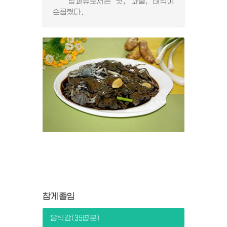
당과류로서는 엿, 과줄, 태식이
손꼽혔다.
참게졸임
음식감(35명분)