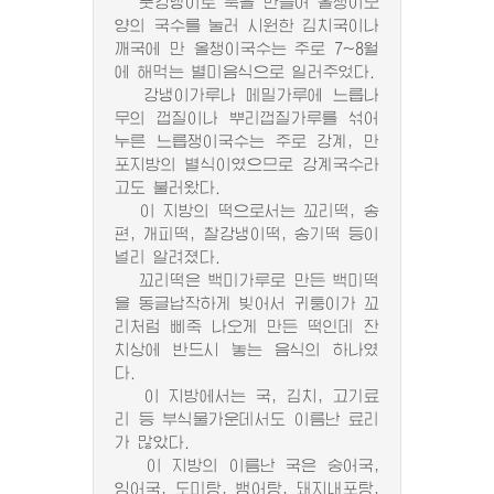
풋강냉이로 묵을 만들어 올챙이모
양의 국수를 눌러 시원한 김치국이나
깨국에 만 올챙이국수는 주로 7~8월
에 해먹는 별미음식으로 일러주었다.
강냉이가루나 메밀가루에 느릅나
무의 껍질이나 뿌리껍질가루를 섞어
누른 느릅쟁이국수는 주로 강계, 만
포지방의 별식이였으므로 강계국수라
고도 불러왔다.
이 지방의 떡으로서는 꼬리떡, 송
편, 개피떡, 찰강냉이떡, 송기떡 등이
널리 알려졌다.
꼬리떡은 백미가루로 만든 백미떡
을 동글납작하게 빚어서 귀퉁이가 꼬
리처럼 삐죽 나오게 만든 떡인데 잔
치상에 반드시 놓는 음식의 하나였
다.
이 지방에서는 국, 김치, 고기료
리 등 부식물가운데서도 이름난 료리
가 많았다.
이 지방의 이름난 국은 숭어국,
잉어국, 도미탕, 뱅어탕, 돼지내포탕,