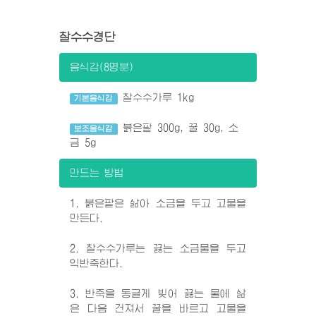
찰수수경단
음식감(8명분)
찰수수가루 1kg
기본음식감
붉은팥 300g, 꿀 30g, 소
보조음식감
금 5g
만드는 방법
1. 붉은팥은 삶아 소금을 두고 고물을
만든다.
2. 찰수수가루는 끓는 소금물을 두고
익반죽한다.
3. 반죽을 동글게 빚어 끓는 물에 삶
은 다음 건져서 꿀을 바르고 고물을