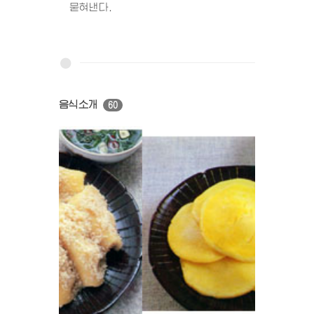
묻혀낸다.
음식소개
60