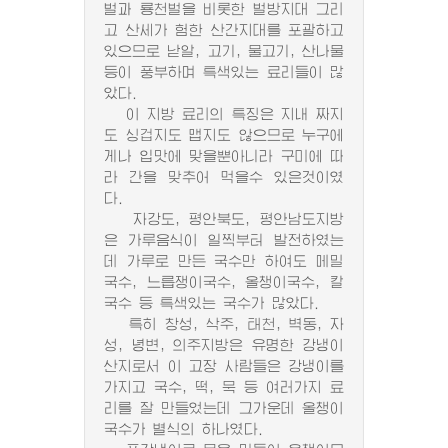
벌과 룡천벌을 비롯한 벌방지대 그리
고 산세가 험한 산간지대를 포괄하고
있으므로 낟알, 고기, 물고기, 산나물
등이 풍부하며 특색있는 료리들이 많
았다.
이 지방 료리의 특징은 지내 짜지
도 싱겁지도 맵지도 않으므로 누구에
게나 입맛에 맞을뿐아니라 구미에 따
라 간을 맞추어 먹을수 있은것이였
다.
자강도, 평안북도, 평안남도지방
은 가루음식이 일찍부터 발전하였는
데 가루로 만든 국수만 하여도 메밀
국수, 느릅쟁이국수, 올챙이국수, 칼
국수 등 특색있는 국수가 많았다.
특히 창성, 삭주, 태천, 벽동, 자
성, 녕변, 의주지방은 유명한 강냉이
산지로서 이 고장 사람들은 강냉이를
가지고 국수, 떡, 묵 등 여러가지 료
리를 잘 만들었는데 그가운데 올챙이
국수가 별식의 하나였다.