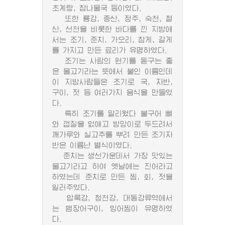
초계탕, 참나물국 등이였다.
또한 룡강, 중산, 정주, 숙천, 철
산, 선천을 비롯한 바다를 낀 지방에
서는 조기, 준치, 가오리, 참게, 갈게
를 가지고 만든 료리가 유명하였다.
조기는 사람의 원기를 돋구는 좋
은 물고기라는 뜻에서 붙인 이름인데
이 지방사람들은 조기로 국, 자반,
구이, 젓 등 여러가지 음식을 만들었
다.
특히 조기를 말리웠다 불구어 뼈
와 껍질을 없애고 방망이로 두드려서
깨가루와 실고추를 뿌려 만든 조기자
반은 이름난 별식이였다.
준치는 생선가운데서 가장 맛있는
물고기라고 하여 옛날에는 진어라고
하였는데 준치로 만든 찜, 회, 젓을
일러주었다.
압록강, 청천강, 대동강류역에서
는 뱀장어구이, 잉어찜이 유명하였
다.