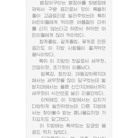
뱀장어구이는 뱀장어를 양념장에
재워서 구운 료리로서 맛이 특별히
좋아 고급료리로 일러주었는데 특히
어린이들에게 먹이면 여름철의 더위
를 타지 않는다고 하면서 허약한 어
린이들에게 많이 먹이였다.
참게졸임, 갈게졸임, 꽃게로 만든
료리도 이 지방 사람들이 즐겨먹던
음식이였다.
특히 이 지방의 젓갈로서 새우젓,
건뎅이젓, 조기젓이 이름났다.
압록강, 청천강, 대동강하류지대
에서는 새우젓을 많이 담구었는데 벌
방지대에서는 물론 산간지대에서까지
새우젓이 식찬으로 널리 리용되였다.
이밖에도 이 지방에서는 김치가
다양하게 발전하였는데 다른 지방에
서는 찾아볼수 없는 콩나물김치와 가
지김치도 담그었다.
이 지방에는 특색있는 당과와 음
료도 적지 않았다.