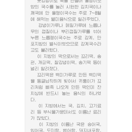
풋강냉이로 묵을 만들어 올챙이모
양의 국수를 눌러 시원한 김치국이나
깨국에 만 올챙이국수는 주로 7~8월
에 해먹는 별미음식으로 일러주었다.
강냉이가루나 메밀가루에 느릅나
무의 껍질이나 뿌리껍질가루를 섞어
누른 느릅쟁이국수는 주로 강계, 만
포지방의 별식이였으므로 강계국수라
고도 불러왔다.
이 지방의 떡으로서는 꼬리떡, 송
편, 개피떡, 찰강냉이떡, 송기떡 등이
널리 알려졌다.
꼬리떡은 백미가루로 만든 백미떡
을 동글납작하게 빚어서 귀퉁이가 꼬
리처럼 삐죽 나오게 만든 떡인데 잔
치상에 반드시 놓는 음식의 하나였
다.
이 지방에서는 국, 김치, 고기료
리 등 부식물가운데서도 이름난 료리
가 많았다.
이 지방의 이름난 국은 숭어국,
잉어국, 도미탕, 뱅어탕, 돼지내포탕,