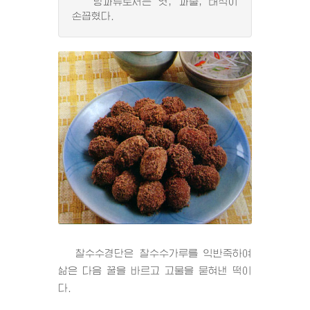
당과류로서는 엿, 과줄, 태식이
손꼽혔다.
찰수수경단은 찰수수가루를 익반죽하여
삶은 다음 꿀을 바르고 고물을 묻혀낸 떡이
다.