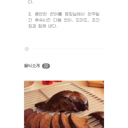
다.
3. 훈연한 련어를 랭장실에서 한주일
간 후숙시킨 다음 오이, 도마도, 초간
장과 함께 낸다.
음식소개
22