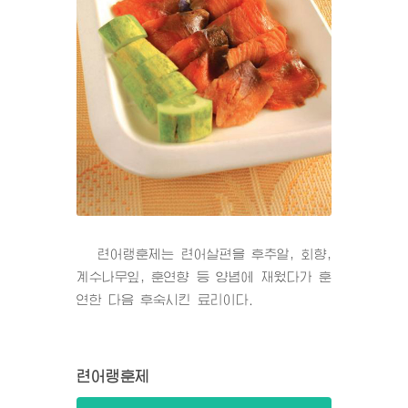
련어랭훈제는 련어살편을 후추알, 회향,
계수나무잎, 훈연향 등 양념에 재웠다가 훈
연한 다음 후숙시킨 료리이다.
련어랭훈제