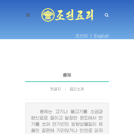
조선어 |
English
훈제
첫페지
료리소개
훈제는 고기나 물고기를 소금과
향신료로 절이고 일정한 온도에서 연
기를 쏘여 연기안의 방향성물질이 제
품의 겉면에 가라앉거나 안으로 퍼져