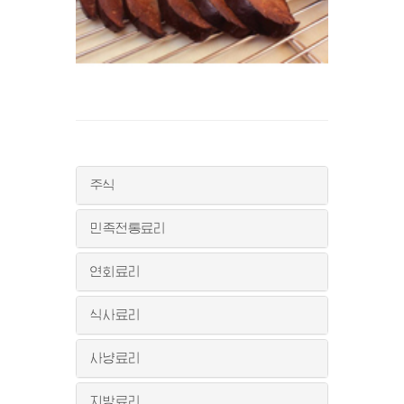
주식
민족전통료리
연회료리
식사료리
사냥료리
지방료리