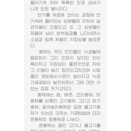
들어가게 하여 독특한 맛과 냄새가
나게 만든 음식이다.
연기를 재료에 쏘이는 과정에 연
기속에 들어있는 성분들에 의하여 살
균작용이 진행되고 또 그 성분들이
제품에 남아 방부효과를 나타내면서
소금과 함께 제품의 저장성을 높여준
다.
훈제는 우리 인민들의 식생활에
등장한지 그리 오래지 않지만 맛이
특이하고 저장성이 좋은것으로 하여
그 리용이 널리 장려되고있으며 사람
들의 문화정서수준이 높아지고 식료
가공공업이 발전하면서 그에 대한 수
요는 점점 커가고있다.
훈제에는 햄, 베콘, 오리훈제, 닭
훈제를 비롯한 고기훈제 그리고 메기
훈제, 칠색송어훈제와 같은 물고기훈
제가 있는데 크게는 가공방법에 따라
온훈제와 랭훈제로 나눈다.
온훈제는 절인 고기나 물고기를