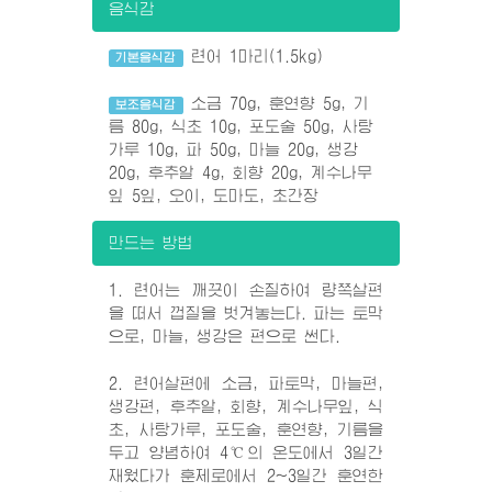
음식감
련어 1마리(1.5kg)
기본음식감
소금 70g, 훈연향 5g, 기
보조음식감
름 80g, 식초 10g, 포도술 50g, 사탕
가루 10g, 파 50g, 마늘 20g, 생강
20g, 후추알 4g, 회향 20g, 계수나무
잎 5잎, 오이, 도마도, 초간장
만드는 방법
1. 련어는 깨끗이 손질하여 량쪽살편
을 떠서 껍질을 벗겨놓는다. 파는 토막
으로, 마늘, 생강은 편으로 썬다.
2. 련어살편에 소금, 파토막, 마늘편,
생강편, 후추알, 회향, 계수나무잎, 식
초, 사탕가루, 포도술, 훈연향, 기름을
두고 양념하여 4℃의 온도에서 3일간
재웠다가 훈제로에서 2~3일간 훈연한