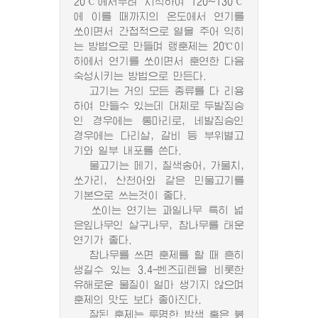
20℃에서부터 시작하여 120~130℃
에 이를 때까지의 온도에서 연기를
쏘이면서 간접적으로 열을 주어 익히
는 방법으로 만들며 랭훈제는 20℃이
하에서 연기를 쏘이면서 훈연한 다음
숙성시키는 방법으로 만든다.
고기는 거의 모든 종류를 다 리용
하여 만들수 있는데 대체로 두발짐승
인 경우에는 통마리로, 네발짐승인
경우에는 다리살, 갈비 등 부위별고
기와 일부 내포를 쓴다.
물고기는 메기, 칠색송어, 가물치,
쏘가리, 산천어와 같은 민물고기를
기본으로 쓰는것이 좋다.
쏘이는 연기는 과일나무 특히 넓
은잎나무인 살구나무, 참나무를 태운
연기가 좋다.
참나무를 쓰면 훈제를 할 때 흔히
생길수 있는 3.4-벤즈피렌을 비롯한
유해로운 물질이 얼마 생기지 않으며
훈제의 맛도 보다 좋아진다.
잘된 훈제는 투명한 밤색 혹은 붉