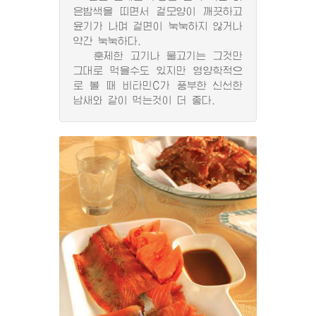
은밤색을 띠면서 겉모양이 깨끗하고
윤기가 나며 겉면이 눅눅하지 않거나
약간 눅눅하다.
훈제한 고기나 물고기는 그것만
그대로 먹을수도 있지만 영양학적으
로 볼 때 비타민C가 풍부한 신선한
남새와 같이 먹는것이 더 좋다.