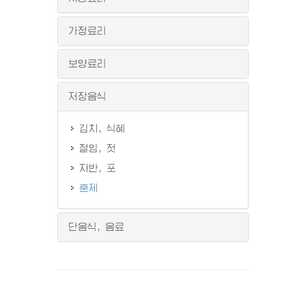
가정료리
보양료리
저장음식
김치, 식혜
절임, 젓
자반, 포
훈제
단음식, 음료