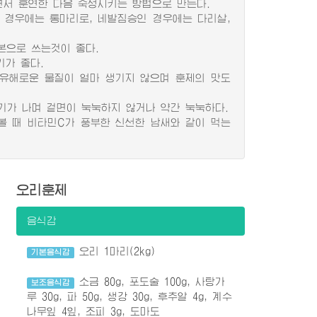
면서 훈연한 다음 숙성시키는 방법으로 만든다.
경우에는 통마리로, 네발짐승인 경우에는 다리살,
본으로 쓰는것이 좋다.
가 좋다.
 유해로운 물질이 얼마 생기지 않으며 훈제의 맛도
가 나며 겉면이 눅눅하지 않거나 약간 눅눅하다.
 때 비타민C가 풍부한 신선한 남새와 같이 먹는
오리훈제
음식감
오리 1마리(2kg)
기본음식감
소금 80g, 포도술 100g, 사탕가
보조음식감
루 30g, 파 50g, 생강 30g, 후추알 4g, 계수
나무잎 4잎, 조피 3g, 도마도