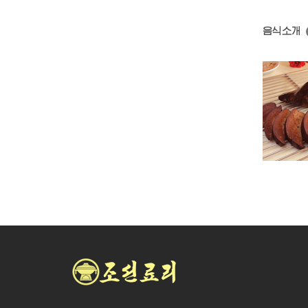
음식소개
소염통훈제
소간훈제