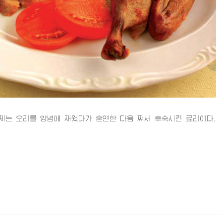
 오리를 양념에 재웠다가 훈연한 다음 쪄서 후숙시킨 료리이다.