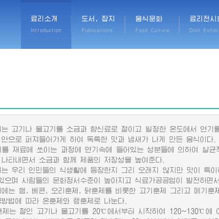
료리소개
도서, 잡지
음식문화
료리전시
Introduction
Publications
Food Culture
Dish Exhibi
 고기나 물고기를 소금과 향신료로 절이고 일정한 온도에서 연기를
 안으로 퍼져들어가게 하여 독특한 맛과 냄새가 나게 만든 음식이다.
 재료에 쏘이는 과정에 연기속에 들어있는 성분들에 의하여 살균작
 나타내면서 소금과 함께 제품의 저장성을 높여준다.
 우리 인민들의 식생활에 등장한지 그리 오래지 않지만 맛이 특이하
있으며 사람들의 문화정서수준이 높아지고 식료가공공업이 발전하면서 
는 햄, 베콘, 오리훈제, 닭훈제를 비롯한 고기훈제 그리고 메기훈
공방법에 따라 온훈제와 랭훈제로 나눈다.
는 절인 고기나 물고기를 20℃에서부터 시작하여 120~130℃에