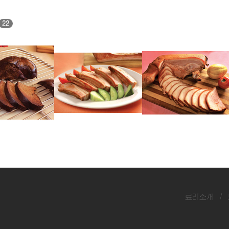
22
돼지갈비훈제
돼지다리훈제
료리소개
/