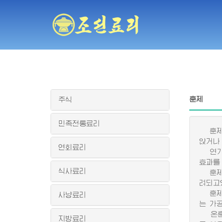
훈제
주식
민족전통료리
훈제는
앉거나
연회료리
연기를
효과를
식사료리
훈제는
려되고
훈제에
사냥료리
는 가
온훈제
지방료리