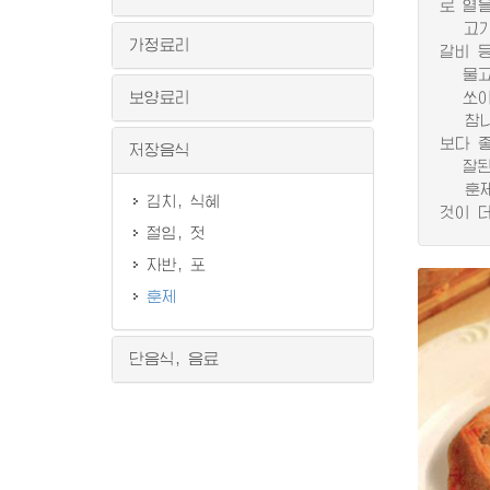
로 열
고기는
가정료리
갈비 
물고기
보양료리
쏘이는
참나무
보다 
저장음식
잘된 
훈제한
김치, 식혜
것이 더
절임, 젓
자반, 포
훈제
단음식, 음료