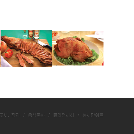
양다리훈제
닭훈제
오골닭훈제
도서, 잡지
/
음식문화
/
료리전시회
/
봉사단위들