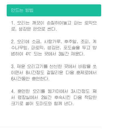
만드는 방법
1. 오리는 깨끗이 손질하여놓고 파는 토막으
로, 생강은 편으로 썬다.
2. 오리에 소금, 사탕가루, 후추알, 조피, 계
수나무잎, 파토막, 생강편, 포도술을 두고 양
념하여 4℃ 되는 곳에서 3일간 재운다.
3. 재운 오리고기를 선선한 곳에서 바람을 쏘
이면서 8시간정도 겉말리운 다음 훈제로에서
6시간동안 훈연한다.
4. 훈연한 오리를 찜가마에서 3시간정도 쪄
서 랭장실에서 2일간 후숙시킨 다음 적당한
크기로 썰어 도마도와 함께 낸다.