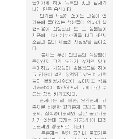
들어가게 하여 독특한 맛과 냄새가
나게 만든 음식이다.
연기를 재료에 쏘이는 과정에 연
기속에 들어있는 성분들에 의하여 살
균작용이 진행되고 또 그 성분들이
제품에 남아 방부효과를 나타내면서
소금과 함께 제품의 저장성을 높여준
다.
훈제는 우리 인민들의 식생활에
등장한지 그리 오래지 않지만 맛이
특이하고 저장성이 좋은것으로 하여
그 리용이 널리 장려되고있으며 사람
들의 문화정서수준이 높아지고 식료
가공공업이 발전하면서 그에 대한 수
요는 점점 커가고있다.
훈제에는 햄, 베콘, 오리훈제, 닭
훈제를 비롯한 고기훈제 그리고 메기
훈제, 칠색송어훈제와 같은 물고기훈
제가 있는데 크게는 가공방법에 따라
온훈제와 랭훈제로 나눈다.
온훈제는 절인 고기나 물고기를