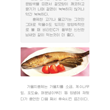
은밤색을 띠면서 겉모양이 깨끗하고
윤기가 나며 겉면이 눅눅하지 않거나
약간 눅눅하다.
훈제한 고기나 물고기는 그것만
그대로 먹을수도 있지만 영양학적으
로 볼 때 비타민C가 풍부한 신선한
남새와 같이 먹는것이 더 좋다.
가물치훈제는 가물치를 소금, 계수나무
잎, 포도술, 매운냉이뿌리 등 양념에 재웠
다가 훈연한 다음 쪄서 후숙시킨 료리이다.