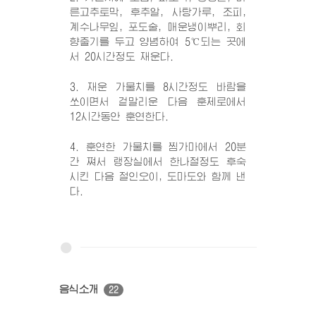
른고추토막, 후추알, 사탕가루, 조피,
계수나무잎, 포도술, 매운냉이뿌리, 회
향줄기를 두고 양념하여 5℃되는 곳에
서 20시간정도 재운다.
3. 재운 가물치를 8시간정도 바람을
쏘이면서 겉말리운 다음 훈제로에서
12시간동안 훈연한다.
4. 훈연한 가물치를 찜가마에서 20분
간 쪄서 랭장실에서 한나절정도 후숙
시킨 다음 절인오이, 도마도와 함께 낸
다.
음식소개
22