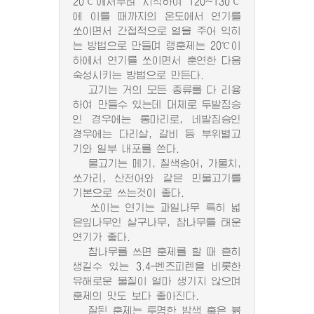
20℃에서부터 시작하여 120~130℃
에 이를 때까지의 온도에서 연기를
쏘이면서 간접적으로 열을 주어 익히
는 방법으로 만들며 랭훈제는 20℃이
하에서 연기를 쏘이면서 훈연한 다음
숙성시키는 방법으로 만든다.
고기는 거의 모든 종류를 다 리용
하여 만들수 있는데 대체로 두발짐승
인 경우에는 통마리로, 네발짐승인
경우에는 다리살, 갈비 등 부위별고
기와 일부 내포를 쓴다.
물고기는 메기, 칠색송어, 가물치,
쏘가리, 산천어와 같은 민물고기를
기본으로 쓰는것이 좋다.
쏘이는 연기는 과일나무 특히 넓
은잎나무인 살구나무, 참나무를 태운
연기가 좋다.
참나무를 쓰면 훈제를 할 때 흔히
생길수 있는 3.4-벤즈피렌을 비롯한
유해로운 물질이 얼마 생기지 않으며
훈제의 맛도 보다 좋아진다.
잘된 훈제는 투명한 밤색 혹은 붉