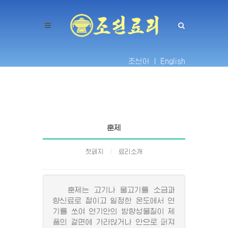
조선어 |
English
훈제
첫페지
료리소개
훈제는 고기나 물고기를 소금과
향신료로 절이고 일정한 온도에서 연
기를 쏘여 연기안의 방향성물질이 제
품의 겉면에 가라앉거나 안으로 퍼져