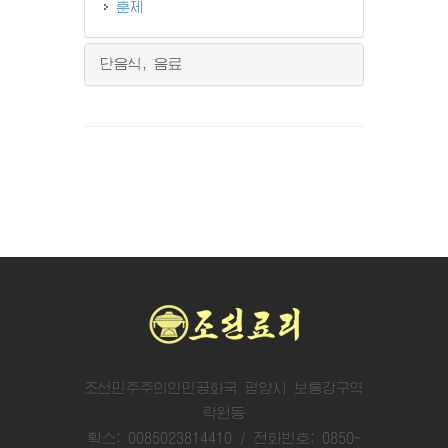
훈제
단음식, 음료
조선민주주의인민공화국 평양시 보통강구역
락원동
확스: 0085023814410 / 전화번호: 0850-