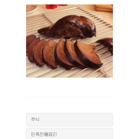
주식
민족전통료리