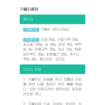
가물치훈제
음식감
가물치 2마리(2kg)
기본음식감
소금 90g, 사탕가루 20g,
보조음식감
포도술 100g, 파 40g, 생강 40g, 후추
알 5g, 마른고추 20g, 조피 10g, 매운
냉이뿌리 30g, 회향줄기 20g, 계수나
무잎 5잎, 절인오이, 도마도
만드는 방법
1. 가물치는 비늘을 긁고 조름과 내장
을 없앤 다음 깨끗이 씻어 물을 찌운
다. 파와 마른고추는 토막으로, 생강은
편으로 썬다.
2. 가물치에 소금, 파토막, 생강편, 마