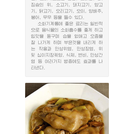
짐승의 위, 소고기, 돼지고기, 양고
기, 닭고기, 오리고기, 오이, 양배추,
붕어, 무우 등을 들수 있다.
소화기계통에 좋은 료리는 일반적
으로 음식물의 소화흡수를 좋게 하고
입맛을 돋구며 습을 없애고 오줌을
잘 나가게 하며 부은것을 내리게 하
는 작용과 만성위염, 만성장염, 위
및 십이지장궤양, 식체, 변비, 만성간
염 등 여러가지 병증에도 효과를 나
타낸다.