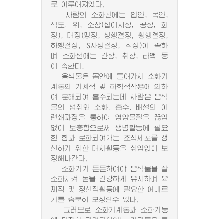
로 이루어져있다.
사람의 소화관에는 입안, 목안,
식도, 위, 소장(십이지장, 공장, 회
장), 대장(맹장, 상행결장, 횡행결장,
하행결장, S자상결장, 직장)이 속하
며 소화선에는 간장, 취장, 타액 등
이 속한다.
음식물은 몸안에 들어가서 소화기
계통의 기계적 및 화학적작용에 의하
여 분해되여 흡수되는데 사람은 음식
물의 섭취와 소화, 흡수, 배설의 이
련쇄과정을 통하여 영양물질을 끊임
없이 보충함으로써 생명활동에 필요
한 힘과 로화되여가는 조직세포를 갱
신하기 위한 대사활동을 쉬임없이 보
장해나간다.
소화기가 든든하여야 음식물을 잘
소화시켜 몸을 건강하게 유지하며 육
체적 및 정신적활동에 필요한 에네르
기를 충분히 보장할수 있다.
그러므로 소화기계통과 소화기능