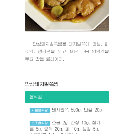
만삼돼지발쪽찜은 돼지발쪽에 만삼, 파
토막, 생강편을 두고 삶은 다음 양념감을
두고 만든 료리이다.
만삼돼지발쪽찜
음식감
돼지발쪽 500g, 만삼 20g
기본음식감
소금 2g, 간장 10g, 참기
보조음식감
름 5g, 탕색 20g, 파 10g, 생강 5g,