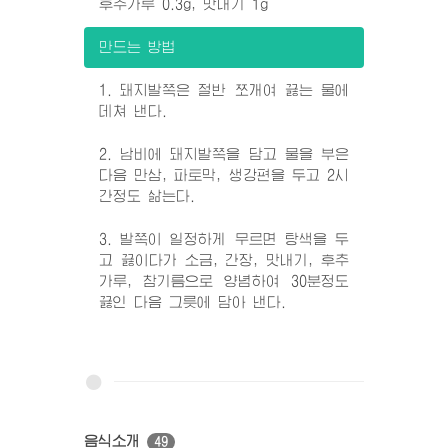
후추가루 0.3g, 맛내기 1g
만드는 방법
1. 돼지발쪽은 절반 쪼개여 끓는 물에
데쳐 낸다.
2. 남비에 돼지발쪽을 담고 물을 부은
다음 만삼, 파토막, 생강편을 두고 2시
간정도 삶는다.
3. 발쪽이 일정하게 무르면 탕색을 두
고 끓이다가 소금, 간장, 맛내기, 후추
가루, 참기름으로 양념하여 30분정도
끓인 다음 그릇에 담아 낸다.
음식소개
49