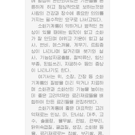
에 밀접히 관련되여있는 기관들을 튼
튼하게 하고 정상적으로 보하는것은
사람의 건강과 장수에 중요한 의의를
가지는 필수적인 요구로 나서고있다.
소화기계통이 약하거나 병적인 현
상이 있을 때에는 입맛이 없고 소화
가 잘 안되며 여위고 기운이 없고 설
사, 변비, 메스꺼움, 게우기, 트림증
상이 나타나며 달거리때 붓기와 설
사, 기능성자궁출혈, 절박류산, 임신
부종, 된입쓰리, 자궁하수 등의 증상
이 나타나기도 한다.
여기서는 위, 소장, 간장 등 소화
기계통의 질병을 미리 막거나 치료하
며 소화관과 소화선의 기능을 높이는
데 좋은 고려약재와 료리재료들을 배
합하여 만든 료리들을 편집하였다.
소화기계통에 좋은 대표적인 고려
약재로는 인삼, 마, 단너삼, 대추, 고
수, 솔풍령, 율무쌀, 련밥, 련뿌리,
닭위속껍질, 귤껍질, 생강, 소회향 등
을, 료리재료로는 찹쌀, 보리쌀, 콩,