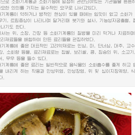
로 소화기계통과 소화기능에 밀접히 관련되여있는 기관들을 튼튼하
중요한 의의를 가지는 필수적인 요구로 나서고있다.
계통이 약하거나 병적인 현상이 있을 때에는 입맛이 없고 소화가 잘
게우기, 트림증상이 나타나며 달거리때 붓기와 설사, 기능성자궁출혈, 
타나기도 한다.
는 위, 소장, 간장 등 소화기계통의 질병을 미리 막거나 치료하며
료리재료들을 배합하여 만든 료리들을 편집하였다.
계통에 좋은 대표적인 고려약재로는 인삼, 마, 단너삼, 대추, 고수, 
강, 소회향 등을, 료리재료로는 찹쌀, 보리쌀, 콩, 짐승의 위, 소고기
어, 무우 등을 들수 있다.
계통에 좋은 료리는 일반적으로 음식물의 소화흡수를 좋게 하고 입
을 내리게 하는 작용과 만성위염, 만성장염, 위 및 십이지장궤양, 
다.