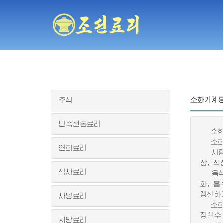
소화기계통
주식
민족전통료리
소화기
소화기
연회료리
사람의 
장, 직
식사료리
음식물
화, 
갱신하
사냥료리
소화기
장할수
지방료리