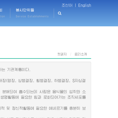
조선어 |
English
회
봉사단위들
tion
Service Establishments
첫페지
료리소개
하는 기관계통이다.
대장(맹장, 상행결장, 횡행결장, 하행결장, S자상결
 분해되여 흡수되는데 사람은 음식물의 섭취와 소
써 생명활동에 필요한 힘과 로화되여가는 조직세포를
적 및 정신적활동에 필요한 에네르기를 충분히 보