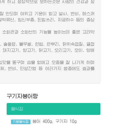
게 하고 정상적으로 보하는것은 사람의 건강과 장
 안되며 여위고 기운이 없고 설사, 변비, 메스꺼
절박류산, 임신부종, 된입쓰리, 자궁하수 등의 증상
 소화관과 소화선의 기능을 높이는데 좋은 고려약
솔풍령, 율무쌀, 련밥, 련뿌리, 닭위속껍질, 귤껍
, 돼지고기, 양고기, 닭고기, 오리고기, 오이, 양배
맛을 돋구며 습을 없애고 오줌을 잘 나가게 하며
식체, 변비, 만성간염 등 여러가지 병증에도 효과를
구기자붕어탕
음식감
붕어 400g, 구기자 10g
기본음식감