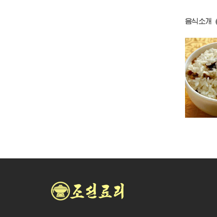
음식소개
곶감밥
만삼대추