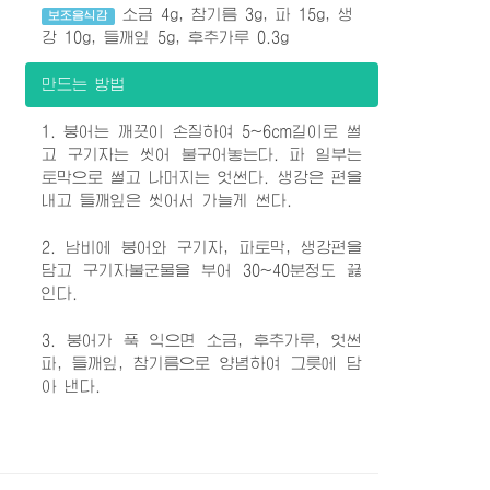
소금 4g, 참기름 3g, 파 15g, 생
보조음식감
강 10g, 들깨잎 5g, 후추가루 0.3g
만드는 방법
1. 붕어는 깨끗이 손질하여 5~6cm길이로 썰
고 구기자는 씻어 불구어놓는다. 파 일부는
토막으로 썰고 나머지는 엇썬다. 생강은 편을
내고 들깨잎은 씻어서 가늘게 썬다.
2. 남비에 붕어와 구기자, 파토막, 생강편을
담고 구기자불군물을 부어 30~40분정도 끓
인다.
3. 붕어가 푹 익으면 소금, 후추가루, 엇썬
파, 들깨잎, 참기름으로 양념하여 그릇에 담
아 낸다.