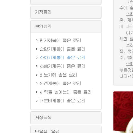
그러므
수에 
가정료리
소화기
움, 
보양료리
이 나
여기서
재와 
원기회복에 좋은 료리
소화기
순환기계통에 좋은 료리
질, 생
소화기계통에 좋은 료리
추, 붕
소화기
호흡기계통에 좋은 료리
부은것
비뇨기에 좋은 료리
나타낸
신경계통에 좋은 료리
시력을 높이는데 좋은 료리
내분비계통에 좋은 료리
저장음식
단음식, 음료