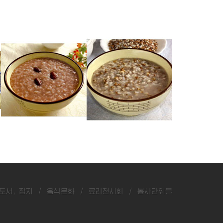
당콩죽
율무쌀죽
대추죽
도서, 잡지
/
음식문화
/
료리전시회
/
봉사단위들