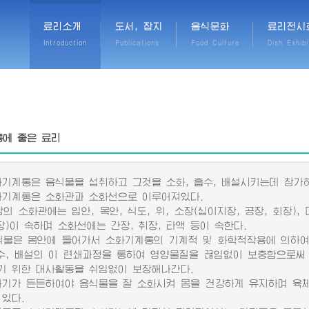
료리소개
도서, 잡지
음식문화
료리전시
Introduction
Publications
Food Culture
Dish Exhibi
에 좋은 료리
계통은 음식물을 섭취하고 그것을 소화, 흡수, 배설시키는데 참가
계통은 소화관과 소화선으로 이루어져있다.
소화관에는 입안, 목안, 식도, 위, 소장(십이지장, 공장, 회장), 
장)이 속하며 소화선에는 간장, 취장, 타액 등이 속한다.
은 몸안에 들어가서 소화기계통의 기계적 및 화학적작용에 의하여
흡수, 배설의 이 련쇄과정을 통하여 영양물질을 끊임없이 보충함으로
기 위한 대사활동을 쉬임없이 보장해나간다.
가 든든하여야 음식물을 잘 소화시켜 몸을 건강하게 유지하며 육체
 있다.