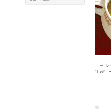
구기자붕어
어 끓인 