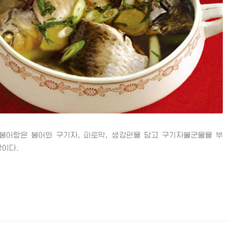
탕은 붕어와 구기자, 파토막, 생강편을 담고 구기자불군물을 부
탕이다.