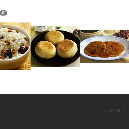
49
밥
대추소빵
삽주대추지짐
료리소개
/