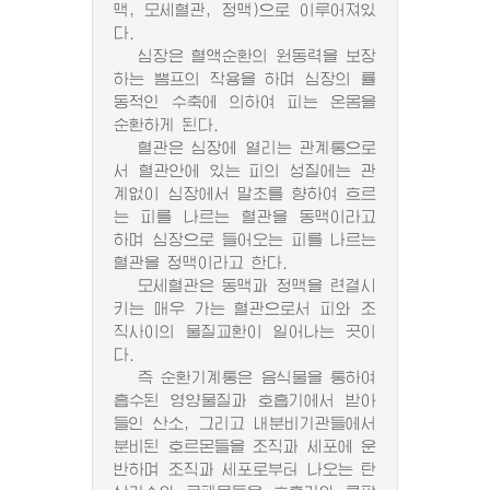
맥, 모세혈관, 정맥)으로 이루어져있
다.
심장은 혈액순환의 원동력을 보장
하는 뽐프의 작용을 하며 심장의 률
동적인 수축에 의하여 피는 온몸을
순환하게 된다.
혈관은 심장에 열리는 관계통으로
서 혈관안에 있는 피의 성질에는 관
계없이 심장에서 말초를 향하여 흐르
는 피를 나르는 혈관을 동맥이라고
하며 심장으로 들어오는 피를 나르는
혈관을 정맥이라고 한다.
모세혈관은 동맥과 정맥을 련결시
키는 매우 가는 혈관으로서 피와 조
직사이의 물질교환이 일어나는 곳이
다.
즉 순환기계통은 음식물을 통하여
흡수된 영양물질과 호흡기에서 받아
들인 산소, 그리고 내분비기관들에서
분비된 호르몬들을 조직과 세포에 운
반하며 조직과 세포로부터 나오는 탄