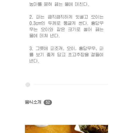
농마를 묻혀 끓는 물에 데친다.
2. 파는 큼직큼직하게 엇썰고 오이는
0.3cm의 두께로 둥글게 썬다. 홍당무
우는 오이와 같은 크기로 썰어 끓는
물에 데쳐 낸다.
3. 그릇에 피조개, 오이, 홍당무우, 파
를 보기 좋게 담고 초고추장을 곁들여
낸다.
음식소개
52