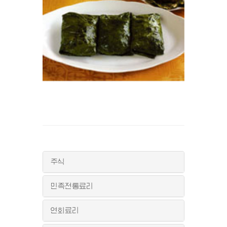
주식
민족전통료리
연회료리