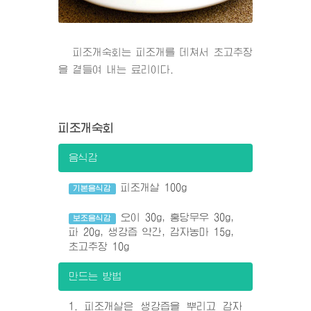
피조개숙회는 피조개를 데쳐서 초고추장
을 곁들여 내는 료리이다.
피조개숙회
음식감
피조개살 100g
기본음식감
오이 30g, 홍당무우 30g,
보조음식감
파 20g, 생강즙 약간, 감자농마 15g,
초고추장 10g
만드는 방법
1. 피조개살은 생강즙을 뿌리고 감자