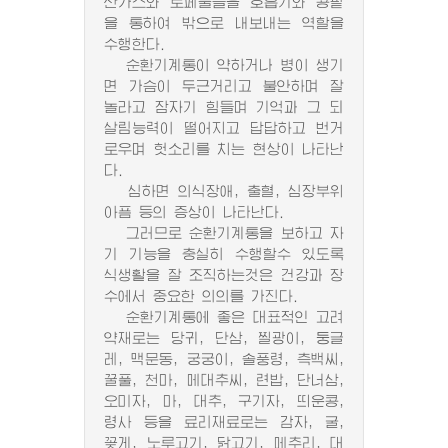
산가스와 로페물들을 호흡기와 콩팥
을 통하여 밖으로 내보내는 역할을
수행한다.
순환기계통이 약하거나 병이 생기
면 가슴이 두근거리고 불안하며 잘
놀라고 잠자기 힘들며 기억과 그 되
살림능력이 떨어지고 답답하고 번거
로우며 헛소리를 치는 현상이 나타난
다.
심하면 의식장애, 출혈, 심장부위
아픔 등의 증상이 나타난다.
그러므로 순환기계통을 보하고 자
기 기능을 충실히 수행할수 있도록
식생활을 잘 조직하는것은 건강과 장
수에서 중요한 의의를 가진다.
순환기계통에 좋은 대표적인 고려
약재로는 당귀, 단삼, 찔광이, 둥글
레, 맥문동, 궁궁이, 솔풍령, 측백씨,
꿀풀, 천마, 메대추씨, 련밥, 단너삼,
오미자, 마, 대추, 구기자, 띄운콩,
령사 등을 료리재료로는 감자, 굴,
꽂게, 노루고기, 닭고기, 메추리, 대