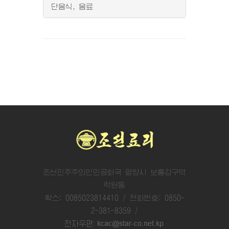
단음식, 음료
조선민주주의인민공화국 평양시 보통강구역
락원동
확스: 0085023814410 / 전화번호: 0850-
2-381-8359 /