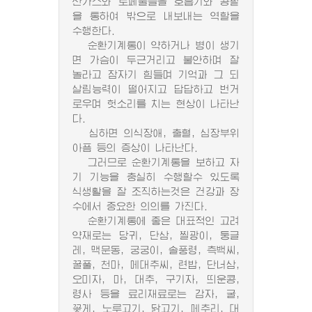
산가스와 로페물들을 호흡기와 콩팥
을 통하여 밖으로 내보내는 역할을
수행한다.
순환기계통이 약하거나 병이 생기
면 가슴이 두근거리고 불안하며 잘
놀라고 잠자기 힘들며 기억과 그 되
살림능력이 떨어지고 답답하고 번거
로우며 헛소리를 치는 현상이 나타난
다.
심하면 의식장애, 출혈, 심장부위
아픔 등의 증상이 나타난다.
그러므로 순환기계통을 보하고 자
기 기능을 충실히 수행할수 있도록
식생활을 잘 조직하는것은 건강과 장
수에서 중요한 의의를 가진다.
순환기계통에 좋은 대표적인 고려
약재로는 당귀, 단삼, 찔광이, 둥글
레, 맥문동, 궁궁이, 솔풍령, 측백씨,
꿀풀, 천마, 메대추씨, 련밥, 단너삼,
오미자, 마, 대추, 구기자, 띄운콩,
령사 등을 료리재료로는 감자, 굴,
꽂게, 노루고기, 닭고기, 메추리, 대