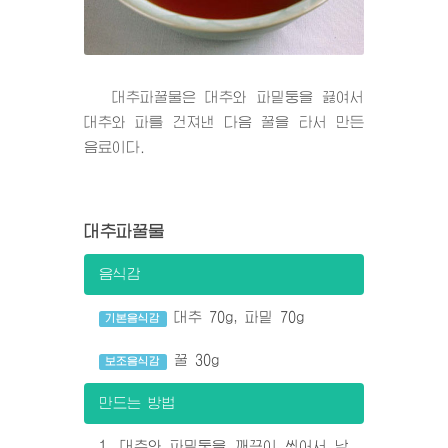
대추파꿀물은 대추와 파밑둥을 끓여서
대추와 파를 건져낸 다음 꿀을 타서 만든
음료이다.
대추파꿀물
음식감
대추 70g, 파밑 70g
기본음식감
꿀 30g
보조음식감
만드는 방법
1. 대추와 파밑둥을 깨끗이 씻어서 남