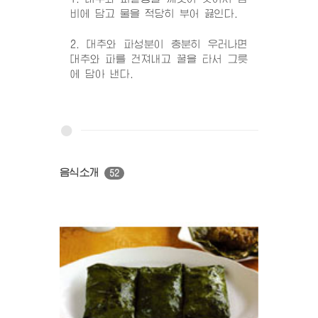
비에 담고 물을 적당히 부어 끓인다.
2. 대추와 파성분이 충분히 우러나면
대추와 파를 건져내고 꿀을 타서 그릇
에 담아 낸다.
음식소개
52