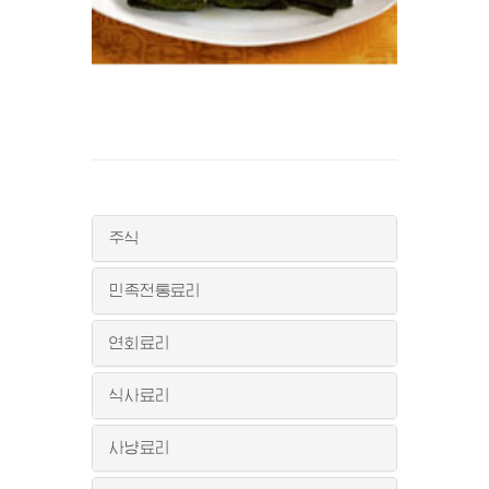
주식
민족전통료리
연회료리
식사료리
사냥료리