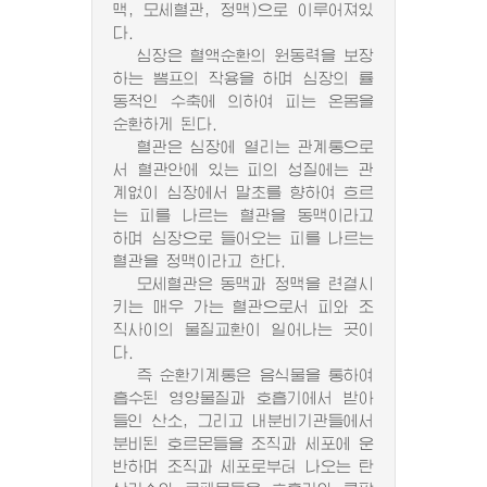
맥, 모세혈관, 정맥)으로 이루어져있
다.
심장은 혈액순환의 원동력을 보장
하는 뽐프의 작용을 하며 심장의 률
동적인 수축에 의하여 피는 온몸을
순환하게 된다.
혈관은 심장에 열리는 관계통으로
서 혈관안에 있는 피의 성질에는 관
계없이 심장에서 말초를 향하여 흐르
는 피를 나르는 혈관을 동맥이라고
하며 심장으로 들어오는 피를 나르는
혈관을 정맥이라고 한다.
모세혈관은 동맥과 정맥을 련결시
키는 매우 가는 혈관으로서 피와 조
직사이의 물질교환이 일어나는 곳이
다.
즉 순환기계통은 음식물을 통하여
흡수된 영양물질과 호흡기에서 받아
들인 산소, 그리고 내분비기관들에서
분비된 호르몬들을 조직과 세포에 운
반하며 조직과 세포로부터 나오는 탄