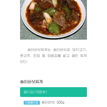
송이버섯찌개는 송이버섯과 돼지고기,
풋고추, 된장 등 양념감을 넣고 끓인 찌개
이다.
송이버섯찌개
음식감(10명분)
송이버섯 500g
기본음식감