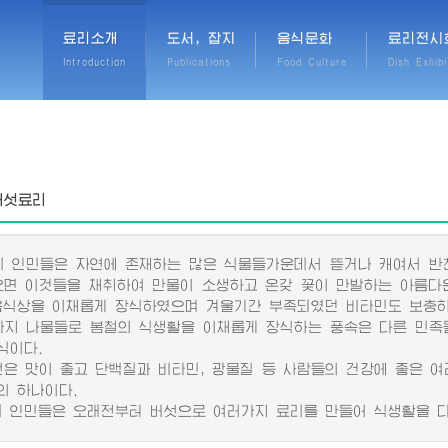
료리소개
도서, 잡지
음식문화
료리전시
Introduction
Publications
Food Culture
Dish Exhibi
버섯료리
인민들은 자연에 존재하는 많은 식물들가운데서 뜯거나 캐여서 반
오면 이것들을 채취하여 만물이 소생하고 온갖 꽃이 만발하는 아름다
음식상을 이채롭게 장식하였으며 겨울기간 부족되였던 비타민도 보충하
 나물들로 봄철의 식생활을 이채롭게 장식하는 풍속은 다른 민족
식이다.
 맛이 좋고 단백질과 비타민, 광물질 등 사람들의 건강에 좋은 여
의 하나이다.
인민들은 오래전부터 버섯으로 여러가지 료리를 만들어 식생활을 다