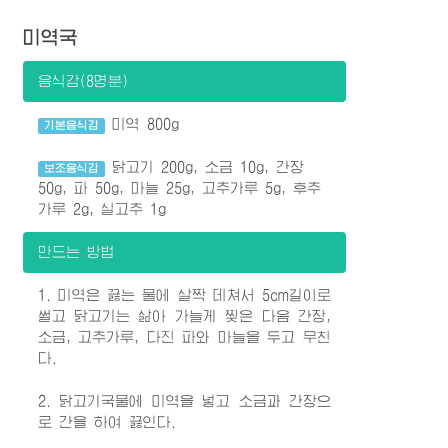
미역국
음식감(8명분)
미역 800g
기본음식감
닭고기 200g, 소금 10g, 간장
보조음식감
50g, 파 50g, 마늘 25g, 고추가루 5g, 후추
가루 2g, 실고추 1g
만드는 방법
1. 미역은 끓는 물에 살짝 데쳐서 5cm길이로
썰고 닭고기는 삶아 가늘게 찢은 다음 간장,
소금, 고추가루, 다진 파와 마늘을 두고 무친
다.
2. 닭고기국물에 미역을 넣고 소금과 간장으
로 간을 하여 끓인다.