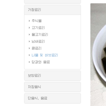
가정료리
주식물
고기료리
물고기료리
남새료리
콩료리
나물 및 버섯료리
당과와 음료
보양료리
저장음식
단음식, 음료