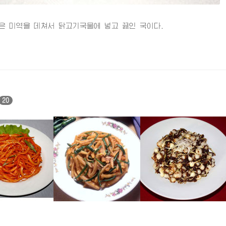
미역을 데쳐서 닭고기국물에 넣고 끓인 국이다.
20