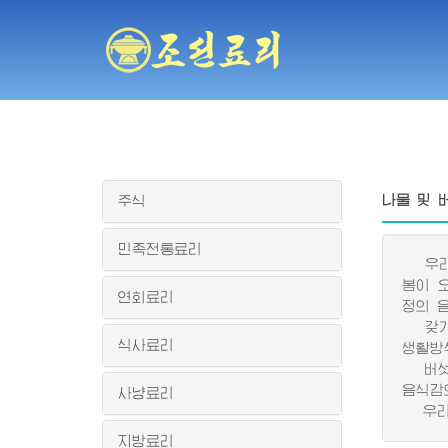
나물 및 
주식
민족전통료리
우리 
봄이 
연회료리
정의 
갖가지
식사료리
생활방
버섯은
음식감
사냥료리
우리 
지방료리