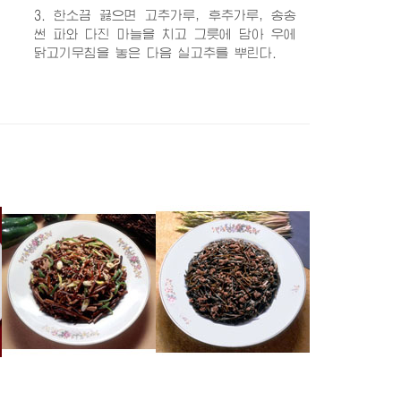
3. 한소끔 끓으면 고추가루, 후추가루, 송송
썬 파와 다진 마늘을 치고 그릇에 담아 우에
닭고기무침을 놓은 다음 실고추를 뿌린다.