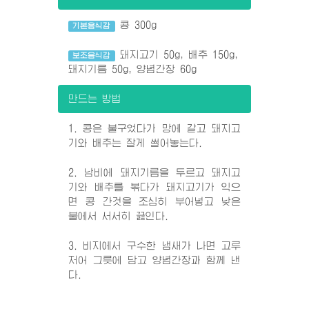
콩 300g
기본음식감
돼지고기 50g, 배추 150g,
보조음식감
돼지기름 50g, 양념간장 60g
만드는 방법
1. 콩은 불구었다가 망에 갈고 돼지고
기와 배추는 잘게 썰어놓는다.
2. 남비에 돼지기름을 두르고 돼지고
기와 배추를 볶다가 돼지고기가 익으
면 콩 간것을 조심히 부어넣고 낮은
불에서 서서히 끓인다.
3. 비지에서 구수한 냄새가 나면 고루
저어 그릇에 담고 양념간장과 함께 낸
다.