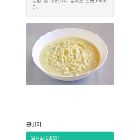
절임 등 여러가지 음식도 만들어먹었
다.
콩비지
음식감(2명분)