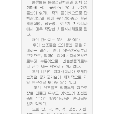
콩류에는 동물성단백질과 함께 섭
취하게 되는 콜레스테린이나 포화기
름산이 없거나 적게 들어있으므로 단
백질영양과 함께 동맥경화증과 혈관
계통질병, 당뇨병, 로년기 치료식사
에서 매우 적당한 치료식사재료로 된
다.
콩의 원산지는 우리 나라이다.
우리 선조들은 오래동안 콩을 재
배하는 과정에 알이 작은것으로부터
큰것으로, 알색이 검거나 차색인것으
로부터 누른것으로, 넌출형줄기로부
터 곧추 서는 형으로 진화시켰다.
우리 나라의 콩재배력사가 오래다
는것은 콩가공기술이 세계적으로 제
일 높은것을 보아도 알수 있다.
우리 선조들은 일찍부터 콩으로
장을 만들고 두부도 앗았으며 조선민
족의 우수한 발명식료품인 콩나물도
길러 먹었다.
또한 밥, 국, 죽, 떡, 강정, 자반,