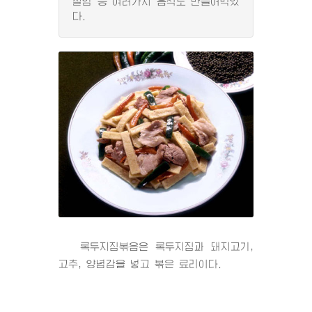
절임 등 여러가지 음식도 만들어먹었
다.
록두지짐볶음은 록두지짐과 돼지고기,
고추, 양념감을 넣고 볶은 료리이다.