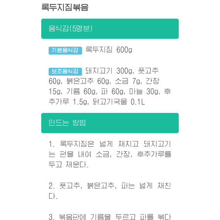
록두지짐볶음
음식감(5명분)
록두지짐 600g
기본음식감
돼지고기 300g, 풋고추
보조음식감
60g, 붉은고추 60g, 소금 7g, 간장
15g, 기름 60g, 파 60g, 마늘 30g, 후
추가루 1.5g, 닭고기국물 0.1L
만드는 방법
1. 록두지짐은 넓게 채치고 돼지고기
는 편을 내여 소금, 간장, 후추가루를
두고 재운다.
2. 풋고추, 붉은고추, 파는 넓게 채친
다.
3. 볶음판에 기름을 두르고 파를 볶다