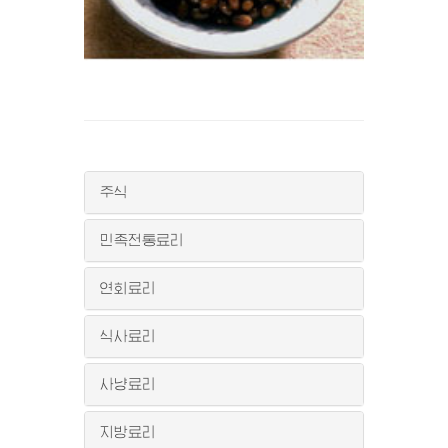
주식
민족전통료리
연회료리
식사료리
사냥료리
지방료리