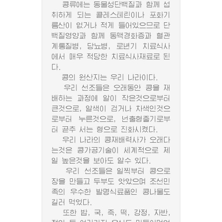
콩류에는 동물성단백질과 함께 섭
취하게 되는 콜레스테린이나 포화기
름산이 없거나 적게 들어있으므로 단
백질영양과 함께 동맥경화증과 혈관
계통질병, 당뇨병, 로년기 치료식사
에서 매우 적당한 치료식사재료로 된
다.
콩의 원산지는 우리 나라이다.
우리 선조들은 오래동안 콩을 재
배하는 과정에 알이 작은것으로부터
큰것으로, 알색이 검거나 차색인것으
로부터 누른것으로, 넌출형줄기로부
터 곧추 서는 형으로 진화시켰다.
우리 나라의 콩재배력사가 오래다
는것은 콩가공기술이 세계적으로 제
일 높은것을 보아도 알수 있다.
우리 선조들은 일찍부터 콩으로
장을 만들고 두부도 앗았으며 조선민
족의 우수한 발명식료품인 콩나물도
길러 먹었다.
또한 밥, 국, 죽, 떡, 강정, 자반,