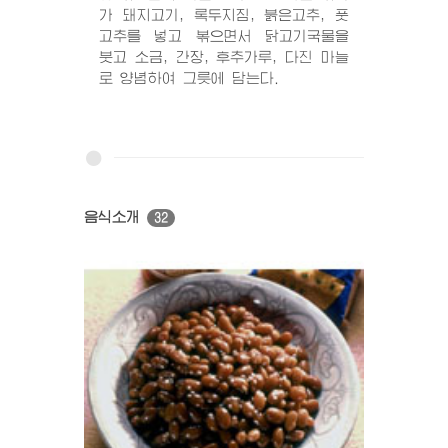
가 돼지고기, 록두지짐, 붉은고추, 풋
고추를 넣고 볶으면서 닭고기국물을
붓고 소금, 간장, 후추가루, 다진 마늘
로 양념하여 그릇에 담는다.
음식소개
32