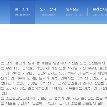
료리소개
도서, 잡지
음식문화
료리전시
Introduction
Publications
Food Culture
Dish Exhibi
 고기, 물고기, 남새 등 재료를 양념하여 직접열 또는 간접열에서 
 우리 나라 민족료리가운데서 가장 오랜 력사를 가진 우수한 료리
나라 구이는 가공법이 간단하면서도 맛이 독특하여 일찍부터 세상에
기》의 기록에 의하면 일찌기 이웃나라에서는 《맥적》이라고 하면
러왔다고 하였는데 이것은 《맥적》이 고구려인민들에 의하여 창안된
 고려시기에도 발전하였는데 14세기의 기록들에는 이웃나라 사람
 있다.
 조선봉건왕조시기에 이르러 그 종류가 많아지고 료리법도 높은 수
 재료를 여러가지 양념에 재웠다가 굽거나 양념을 바르면서 불에 