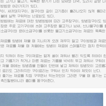
 고기나 물고기, 독특한 향기가 나는 남새와 더덕, 도라지 같은 나
법은 여러가지가 있다.
, 새끼돼지구이, 꿩구이와 같이 고기즙이 흘러나오지 않게 통마리
 불에 살짝 구워먹는 난로회도 있다.
법에는 재료에 대한 양념방법에 따라 고추장구이, 양념장구이도 있
은 주로 고기구이에 쓰며 고추장은 물고기나 남새, 산나물구이를 할
금구이와 은어소금구이를 비롯한 물고기소금구이는 재료의 독특한 
료를 양념에 재울 때 지나치게 오래 재우지 말고 구이방법과 재료의
 재료를 재울 때 처음에는 양념이 재료에 스며들지만 점차 탄력이
.
 익혀야 하는 구이재료는 얇게 썰어 재워서 빨리 익도록 하여야 한
 기름기가 적거나 마른 재료는 기름을 넉넉히 두고 재워서 구워야 
재울 때에는 양념즙을 만들어 단번에 넣고 재워야 양념맛이 고르롭게
료리도 그러하지만 구이료리는 구워서 인차 먹어야 제맛이 난다.
좋기는 재료를 직접 구우면서 먹는것인데 그러면 구울 때 풍기는 고
 촉진될뿐아니라 흥미를 돋구어준다.