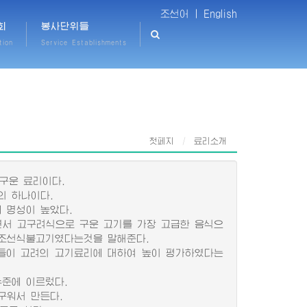
조선어 |
English
회
봉사단위들
tion
Service Establishments
첫페지
료리소개
구운 료리이다.
의 하나이다.
 명성이 높았다.
서 고구려식으로 구운 고기를 가장 고급한 음식으
 조선식불고기였다는것을 말해준다.
들이 고려의 고기료리에 대하여 높이 평가하였다는
준에 이르렀다.
구워서 만든다.