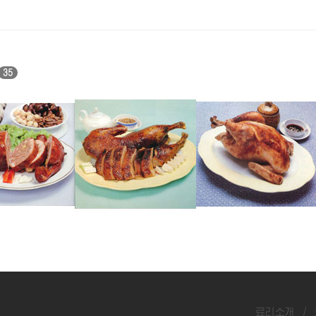
35
게사니구이
병아리구이
료리소개
/