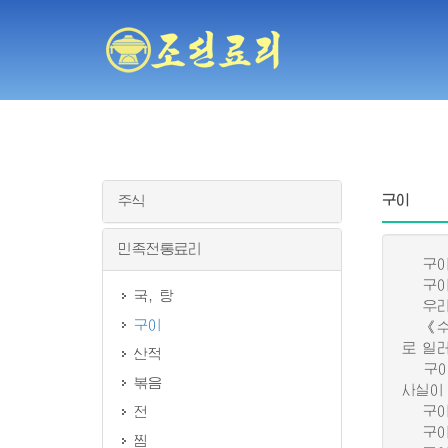
구이
주식
민족전통료리
구이는
구이는
국, 탕
우리 
구이
《수신
로 일
산적
구이는
볶음
사실이
구이는
전
구이는
찜