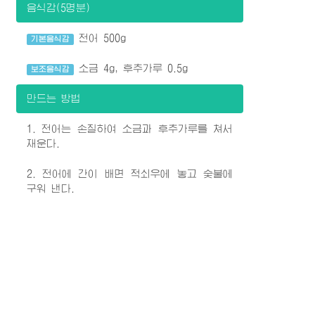
음식감(5명분)
전어 500g
기본음식감
소금 4g, 후추가루 0.5g
보조음식감
만드는 방법
1. 전어는 손질하여 소금과 후추가루를 쳐서
재운다.
2. 전어에 간이 배면 적쇠우에 놓고 숯불에
구워 낸다.