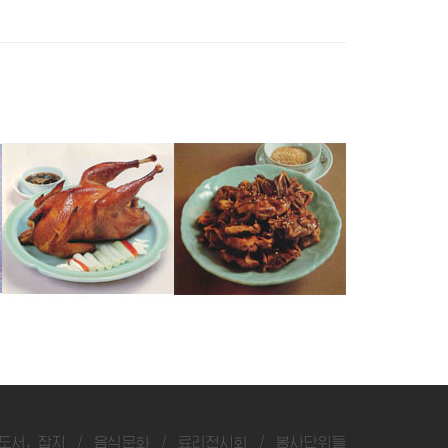
꿩구이
참새구이
메추리구이
도서, 잡지
/
음식문화
/
료리전시회
/
봉사단위들