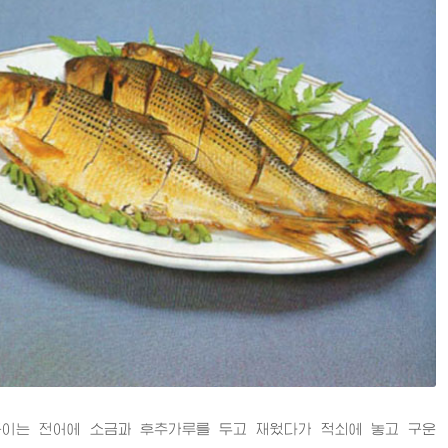
는 전어에 소금과 후추가루를 두고 재웠다가 적쇠에 놓고 구운