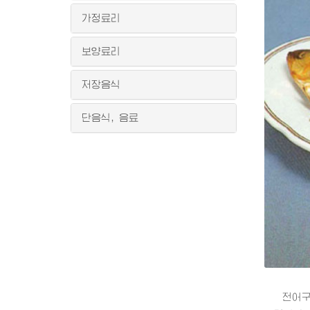
가정료리
보양료리
저장음식
단음식, 음료
전어구이