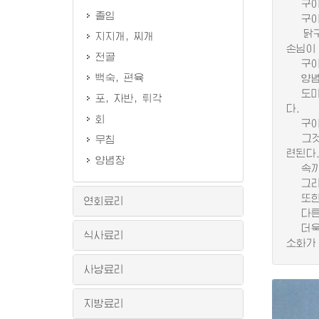
구이는
졸임
구이방
닭구이
지지개, 찌개
손님이
전골
구이방
백숙, 편육
양념장
도미소
포, 자반, 튀각
다.
회
구이재
그것은
무침
련된다
양념장
속까지
그리고
또한 
연회료리
다른 
더욱 
식사료리
소화가
사냥료리
지방료리