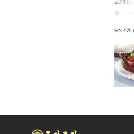
료리이다.
음식소개
꿩불고기
닭구이
봉통구이