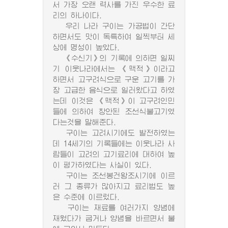
서 가장 오랜 력사를 가진 우수한 료
리의 하나이다.
우리 나라 구이는 가공법이 간단
하면서도 맛이 독특하여 일찍부터 세
상에 명성이 높았다.
《수신기》의 기록에 의하면 일찌
기 이웃나라에서는 《맥적》이라고
하면서 고구려식으로 구운 고기를 가
장 고급한 음식으로 일러왔다고 하였
는데 이것은 《맥적》이 고구려인민
들에 의하여 창안된 조선식불고기였
다는것을 말해준다.
구이는 고려시기에도 발전하였는
데 14세기의 기록들에는 이웃나라 사
람들이 고려의 고기료리에 대하여 높
이 평가하였다는 사실이 있다.
구이는 조선봉건왕조시기에 이르
러 그 종류가 많아지고 료리법도 높
은 수준에 이르렀다.
구이는 재료를 여러가지 양념에
재웠다가 굽거나 양념을 바르면서 불