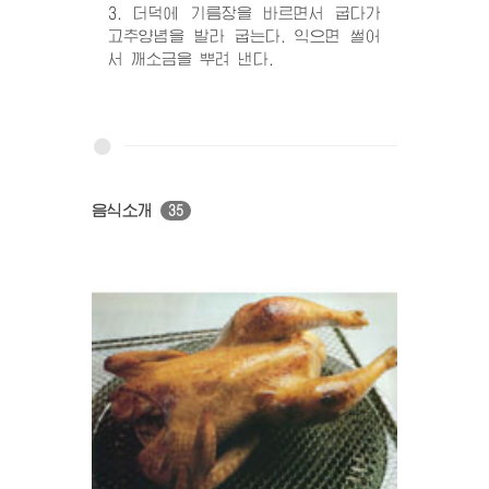
3. 더덕에 기름장을 바르면서 굽다가
고추양념을 발라 굽는다. 익으면 썰어
서 깨소금을 뿌려 낸다.
음식소개
35