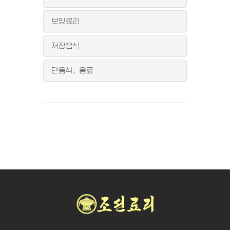
보양료리
저장음식
단음식, 음료