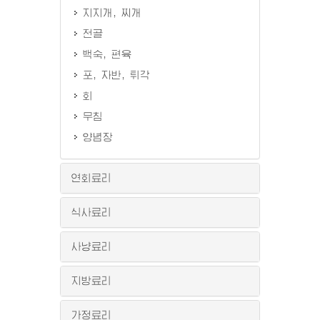
지지개, 찌개
전골
백숙, 편육
포, 자반, 튀각
회
무침
양념장
연회료리
식사료리
사냥료리
지방료리
가정료리