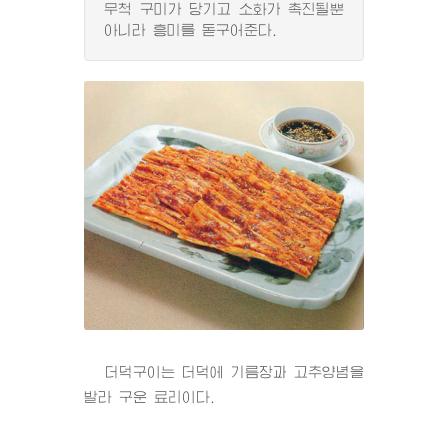
무척 구미가 당기고 소화가 촉진될뿐
아니라 흥미를 돋구어준다.
더덕구이는 더덕에 기름장과 고추양념을
발라 구운 료리이다.