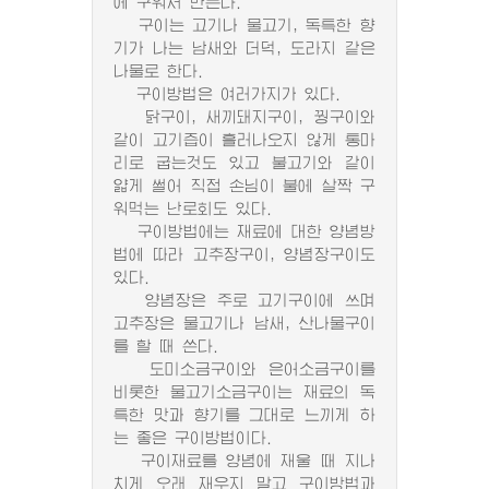
에 구워서 만든다.
구이는 고기나 물고기, 독특한 향
기가 나는 남새와 더덕, 도라지 같은
나물로 한다.
구이방법은 여러가지가 있다.
닭구이, 새끼돼지구이, 꿩구이와
같이 고기즙이 흘러나오지 않게 통마
리로 굽는것도 있고 불고기와 같이
얇게 썰어 직접 손님이 불에 살짝 구
워먹는 난로회도 있다.
구이방법에는 재료에 대한 양념방
법에 따라 고추장구이, 양념장구이도
있다.
양념장은 주로 고기구이에 쓰며
고추장은 물고기나 남새, 산나물구이
를 할 때 쓴다.
도미소금구이와 은어소금구이를
비롯한 물고기소금구이는 재료의 독
특한 맛과 향기를 그대로 느끼게 하
는 좋은 구이방법이다.
구이재료를 양념에 재울 때 지나
치게 오래 재우지 말고 구이방법과