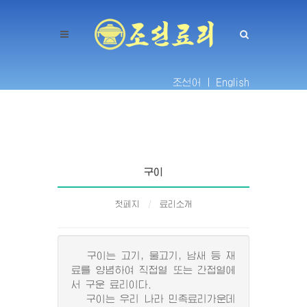
조선어 |
English
구이
첫페지
료리소개
구이는 고기, 물고기, 남새 등 재
료를 양념하여 직접열 또는 간접열에
서 구운 료리이다.
구이는 우리 나라 민족료리가운데