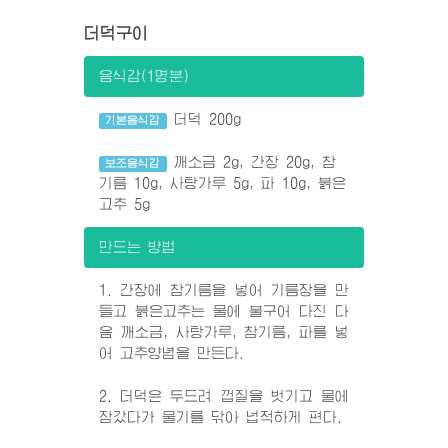
더덕구이
음식감(1명분)
더덕 200g
기본음식감
깨소금 2g, 간장 20g, 참
보조음식감
기름 10g, 사탕가루 5g, 파 10g, 붉은
고추 5g
만드는 방법
1. 간장에 참기름을 넣어 기름장을 만
들고 붉은고추는 물에 불구어 다진 다
음 깨소금, 사탕가루, 참기름, 파를 넣
어 고추양념을 만든다.
2. 더덕은 두드려 껍질을 벗기고 물에
잠갔다가 물기를 닦아 넙적하게 편다.