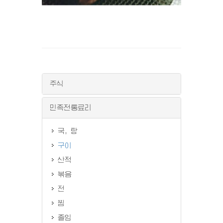
주식
민족전통료리
국, 탕
구이
산적
볶음
전
찜
졸임