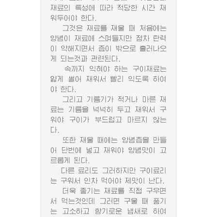
재료의 특성에 따라 적당한 시간 재
워두어야 한다.
그것은 재료를 재울 때 처음에는
양념이 재료에 스며들지만 점차 탄력
이 약해지면서 즙이 밖으로 흘러나오
게 되는것과 관련된다.
속까지 익혀야 하는 구이재료는
얇게 썰어 재워서 빨리 익도록 하여
야 한다.
그리고 기름기가 적거나 마른 재
료는 기름을 넉넉히 두고 재워서 구
워야 구이가 부드럽고 마르지 않는
다.
또한 재울 때에는 양념즙을 만들
어 단번에 넣고 재워야 양념맛이 고
르롭게 된다.
다른 료리도 그러하지만 구이료리
는 구워서 인차 먹어야 제맛이 난다.
더욱 좋기는 재료를 직접 구우면
서 먹는것인데 그러면 구울 때 풍기
는 고소하고 향기로운 냄새로 하여