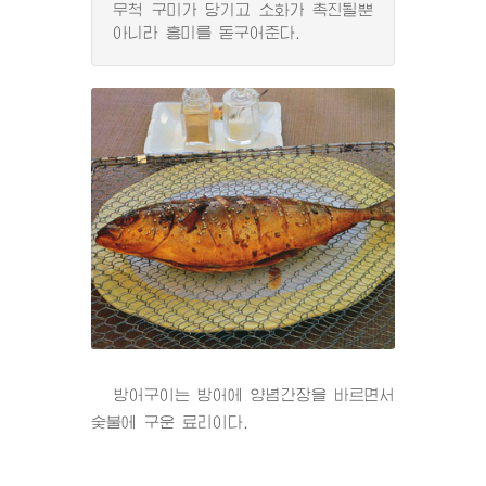
무척 구미가 당기고 소화가 촉진될뿐
아니라 흥미를 돋구어준다.
방어구이는 방어에 양념간장을 바르면서
숯불에 구운 료리이다.