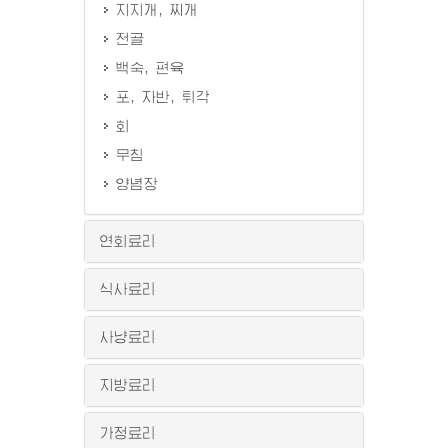
지지개, 찌개
전골
백숙, 편육
포, 자반, 튀각
회
무침
양념장
연회료리
식사료리
사냥료리
지방료리
가정료리