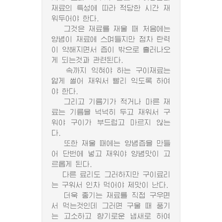
재료의 특성에 따라 적당한 시간 재
워두어야 한다.
그것은 재료를 재울 때 처음에는
양념이 재료에 스며들지만 점차 탄력
이 약해지면서 즙이 밖으로 흘러나오
게 되는것과 관련된다.
속까지 익혀야 하는 구이재료는
얇게 썰어 재워서 빨리 익도록 하여
야 한다.
그리고 기름기가 적거나 마른 재
료는 기름을 넉넉히 두고 재워서 구
워야 구이가 부드럽고 마르지 않는
다.
또한 재울 때에는 양념즙을 만들
어 단번에 넣고 재워야 양념맛이 고
르롭게 된다.
다른 료리도 그러하지만 구이료리
는 구워서 인차 먹어야 제맛이 난다.
더욱 좋기는 재료를 직접 구우면
서 먹는것인데 그러면 구울 때 풍기
는 고소하고 향기로운 냄새로 하여