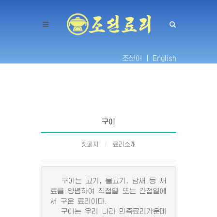
조선어 |
English
구이
첫페지
료리소개
구이는 고기, 물고기, 남새 등 재
료를 양념하여 직접열 또는 간접열에
서 구운 료리이다.
구이는 우리 나라 민족료리가운데