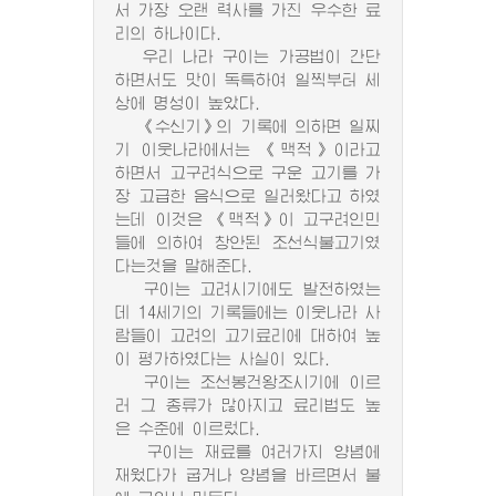
서 가장 오랜 력사를 가진 우수한 료
리의 하나이다.
우리 나라 구이는 가공법이 간단
하면서도 맛이 독특하여 일찍부터 세
상에 명성이 높았다.
《수신기》의 기록에 의하면 일찌
기 이웃나라에서는 《맥적》이라고
하면서 고구려식으로 구운 고기를 가
장 고급한 음식으로 일러왔다고 하였
는데 이것은 《맥적》이 고구려인민
들에 의하여 창안된 조선식불고기였
다는것을 말해준다.
구이는 고려시기에도 발전하였는
데 14세기의 기록들에는 이웃나라 사
람들이 고려의 고기료리에 대하여 높
이 평가하였다는 사실이 있다.
구이는 조선봉건왕조시기에 이르
러 그 종류가 많아지고 료리법도 높
은 수준에 이르렀다.
구이는 재료를 여러가지 양념에
재웠다가 굽거나 양념을 바르면서 불