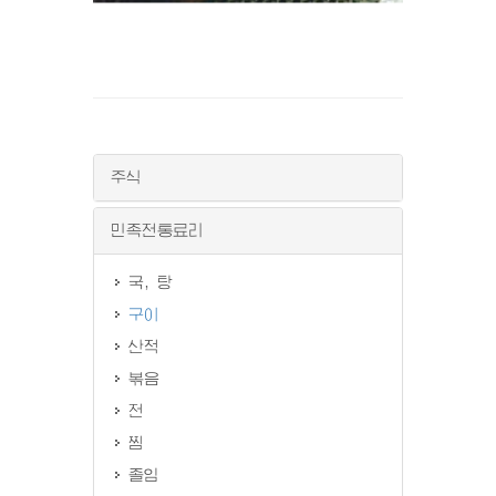
주식
민족전통료리
국, 탕
구이
산적
볶음
전
찜
졸임