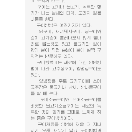
에 구워서 만든다.
구이는 고기나 물고기, 독특한 향
기가 나는 남새와 더덕, 도라지 같은
나물로 한다.
구이방법은 여러가지가 있다.
닭구이, 새끼돼지구이, 꿩구이와
같이 고기즙이 흘러나오지 않게 통마
리로 굽는것도 있고 불고기와 같이
얇게 썰어 직접 손님이 불에 살짝 구
워먹는 난로회도 있다.
구이방법에는 재료에 대한 양념방
법에 따라 고추장구이, 양념장구이도
있다.
양념장은 주로 고기구이에 쓰며
고추장은 물고기나 남새, 산나물구이
를 할 때 쓴다.
도미소금구이와 은어소금구이를
비롯한 물고기소금구이는 재료의 독
특한 맛과 향기를 그대로 느끼게 하
는 좋은 구이방법이다.
구이재료를 양념에 재울 때 지나
치게 오래 재우지 말고 구이방법과