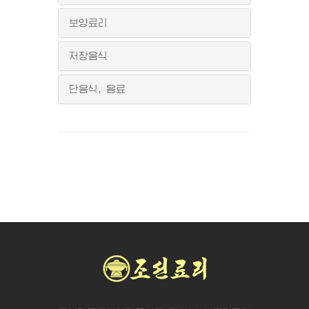
보양료리
저장음식
단음식, 음료