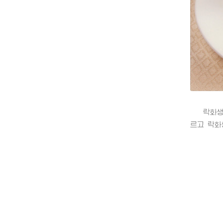
락화생소
르고 락화