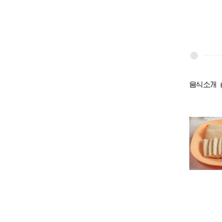
음식소개
귤향과자
호박씨과자
수수과자