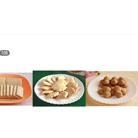
106
인삼과자
찔광이과자