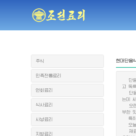
현대단음
주식
민족전통료리
단음식
고 독
연회료리
단음식
는데 
식사료리
오랜 
부한 
특히 
사냥료리
오늘 
재료의
지방료리