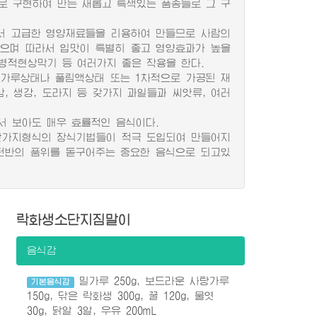
로 구현하여 만든 새롭고 특색있는 품종들로 그 구
 고급한 영양재료들을 리용하여 만들므로 사람의
으며 따라서 입맛이 특별히 좋고 영양효과가 높을
병적현상막기 등 여러가지 좋은 작용을 한다.
가루상태나 풀림액상태 또는 1차적으로 가공된 재
인삼, 생강, 도라지 등 갖가지 과일들과 씨앗류, 여러
 보아도 매우 효률적인 음식이다.
갖가지형식의 장식기법들이 적극 도입되여 만들어지
전반의 품위를 돋구어주는 중요한 음식으로 되고있
락화생소단지짐말이
음식감
밀가루 250g, 보드라운 사탕가루
기본음식감
150g, 닦은 락화생 300g, 꿀 120g, 물엿
30g, 닭알 3알, 우유 200mL