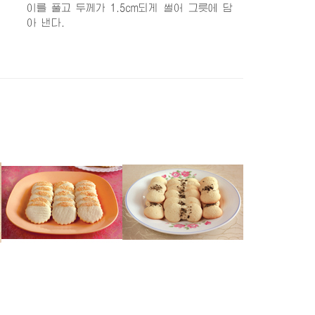
이를 풀고 두께가 1.5cm되게 썰어 그릇에 담
아 낸다.
새우과자
다시마과자
커피과자