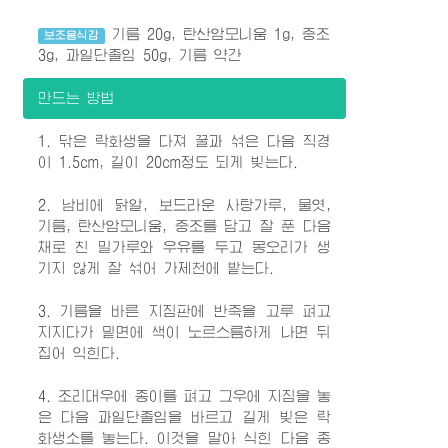
기름 20g, 탄산암모니움 1g, 중조
보조음식감
3g, 과일단졸임 50g, 기름 약간
만드는 방법
1. 닦은 락화생을 다져 꿀과 섞은 다음 직경
이 1.5cm, 길이 20cm정도 되게 빚는다.
2. 남비에 닭알, 보드라운 사탕가루, 물엿,
기름, 탄산암모니움, 중조를 담고 잘 푼 다음
채로 친 밀가루와 우유를 두고 몽오리가 생
기지 않게 잘 섞어 가제천에 밭는다.
3. 기름을 바른 지짐판에 반죽을 고루 펴고
지지다가 밑면에 색이 노르스름하게 나면 뒤
집어 익힌다.
4. 조리대우에 종이를 펴고 그우에 지짐을 놓
은 다음 과일단졸임을 바르고 길게 빚은 락
화생소를 놓는다. 이것을 말아 식힌 다음 종