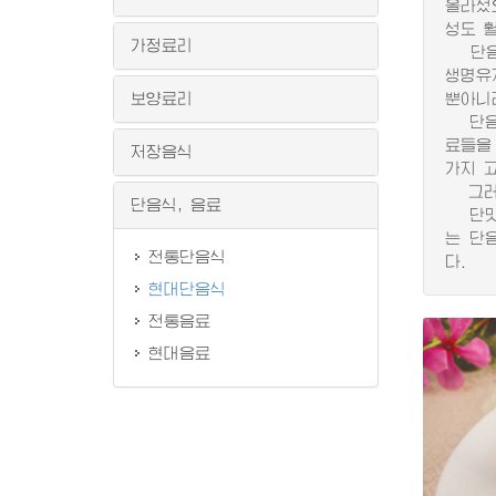
올라섰
성도 
가정료리
단음식
생명유
보양료리
뿐아니
단음식
료들을 
저장음식
가지 
그러므
단음식, 음료
단맛과
는 단
전통단음식
다.
현대단음식
전통음료
현대음료