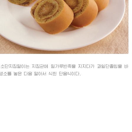
단지짐말이는 지짐판에 밀가루반죽을 지지다가 과일단졸임을 바
생소를 놓은 다음 말아서 식힌 단음식이다.