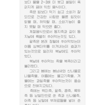
보다 물을 2~3배 더 붓고 쌀알이 푹
퍼지게 끓여 익힌 음식이다.
죽은 밥보다 먹기 쉽고 소화가 잘
되므로 건강한 사람은 물론 입맛이
없을 때, 허약할 때, 소화기능이 좋
지 못할 때 먹으면 좋다.
계절음식으로서 동지죽과 같이 동
지날에 특별히 쑤어먹는것도 있다.
팥죽은 본래 정월에 쑤어먹었는데
여름 삼복더위를 이겨내는데 효과가
있는것으로 알려져 복날에도 쑤어먹
었다.
복날에 쑤어먹는 죽을 복죽이라고
불러왔다.
그리고 봄에는 봄남새와 산나물로
나물죽을, 여름에는 물고기죽을, 겨
울에는 과일죽을 쑤어먹는것이 풍습
으로 전해지고있다.
죽에는 백미죽, 팥죽, 콩죽, 록두
죽 등 낟알만으로 쑨 죽과 산나물죽,
어죽 등 낟알에 부재료들을 넣어 쑨