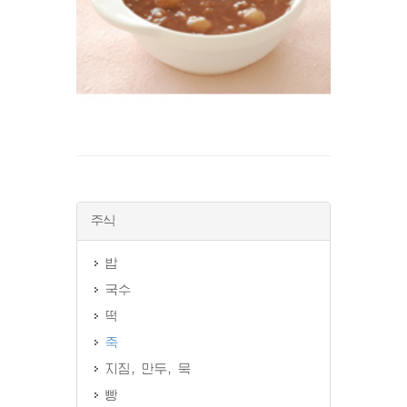
주식
밥
국수
떡
죽
지짐, 만두, 묵
빵