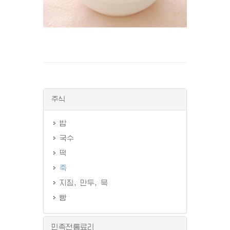
주식
밥
국수
떡
죽
지짐, 만두, 묵
빵
민족전통료리