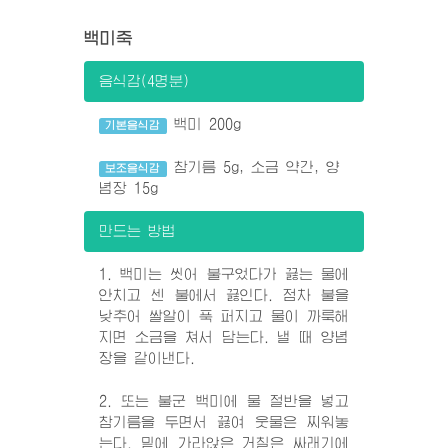
백미죽
음식감(4명분)
백미 200g
기본음식감
참기름 5g, 소금 약간, 양
보조음식감
념장 15g
만드는 방법
1. 백미는 씻어 불구었다가 끓는 물에
안치고 센 불에서 끓인다. 점차 불을
낮추어 쌀알이 푹 퍼지고 물이 까룩해
지면 소금을 쳐서 담는다. 낼 때 양념
장을 같이낸다.
2. 또는 불군 백미에 물 절반을 넣고
참기름을 두면서 끓여 웃물은 찌워놓
는다. 밑에 가라앉은 거칠은 싸래기에