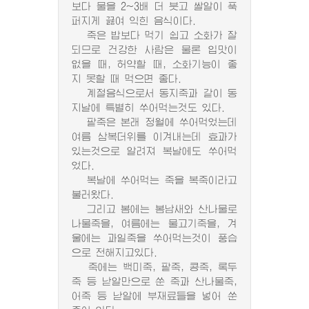
보다 물을 2~3배 더 붓고 쌀알이 푹
퍼지게 끓여 익힌 음식이다.
죽은 밥보다 먹기 쉽고 소화가 잘
되므로 건강한 사람은 물론 입맛이
없을 때, 허약할 때, 소화기능이 좋
지 못할 때 먹으면 좋다.
계절음식으로서 동지죽과 같이 동
지날에 특별히 쑤어먹는것도 있다.
팥죽은 본래 정월에 쑤어먹었는데
여름 삼복더위를 이겨내는데 효과가
있는것으로 알려져 복날에도 쑤어먹
었다.
복날에 쑤어먹는 죽을 복죽이라고
불러왔다.
그리고 봄에는 봄남새와 산나물로
나물죽을, 여름에는 물고기죽을, 겨
울에는 과일죽을 쑤어먹는것이 풍습
으로 전해지고있다.
죽에는 백미죽, 팥죽, 콩죽, 록두
죽 등 낟알만으로 쑨 죽과 산나물죽,
어죽 등 낟알에 부재료들을 넣어 쑨