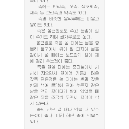
죽이 있다.
죽에는 인삼죽, 잣죽, 살구씨죽,
깨죽 등 보신죽과 약죽도 있다.
죽과 비슷한 음식류에는 미음과
응이도 있다.
죽은 옹근쌀로도 쑤고 물망에 갈
아 쑤기도 하며 쌀가루로도 쑨다.
옹근쌀로 죽을 쑬 때에는 쌀을 충
분히 불구어서 쒀야 잘 퍼지며 쌀을
갈아서 쑬 때에는 보드랍게 갈아 채
에 걸러 쑤는것이 좋다.
죽을 끓일 때에는 중간불에서 서
서히 저으면서 끓이며 기름이 많은
잣죽 같은것을 쑬 때에는 쌀과 잣을
함께 섞어 물망에 갈아 쑤든지 갈은
쌀을 먼저 끓이다가 쌀이 익었을 때
갈은 잣을 조금씩 두면서 끓여야 삭
지 않는다.
죽의 간은 낼 때나 먹을 때 맞추
는것이 좋다. 미리 하면 죽이 삭을수
있다.