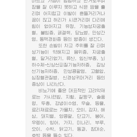
마르고 가슴이 답답하고 번거로우며
잠을 잘 이루지 못하고 식은 땀을 흘
리며 어지럽고 이발이 흔들거리거나
꿈이 많고 허리가 시큰거리며 다리에
힘이 없어지고 유정, 기능성자궁출
혈, 불임증, 페결핵, 당뇨병, 만성간
염, 동맥경화증 등의 병증이 생긴다.
또한 손발이 차고 추위를 잘 타며
성기능이 약해지고 음위증, 자궁출
혈, 달거리없기, 류산, 임신부종, 뇌
하수체-신상선피질기능저하증, 갑상
선기능저하증, 만성콩팥염, 고혈압,
심장혈관질병, 신경성귀머거리 등의
증상이 나타난다.
비뇨기에 좋은 대표적인 고려약재
로는 가시련밥, 지황, 길짱구, 솔풍
령, 두충, 강냉이수염, 우슬, 등을,
료리재료로는 가물치, 오이, 감자, 해
삼, 돼지밸, 양콩팥, 단고기, 붕어,
우렝이, 잉어, 가지, 미나리, 부루,
오이, 수박, 닭고기, 동과, 참대순,
호박 등을 들수 있다.