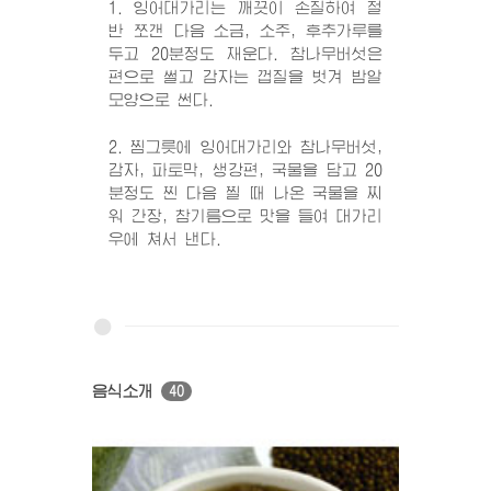
1. 잉어대가리는 깨끗이 손질하여 절
반 쪼갠 다음 소금, 소주, 후추가루를
두고 20분정도 재운다. 참나무버섯은
편으로 썰고 감자는 껍질을 벗겨 밤알
모양으로 썬다.
2. 찜그릇에 잉어대가리와 참나무버섯,
감자, 파토막, 생강편, 국물을 담고 20
분정도 찐 다음 찔 때 나온 국물을 찌
워 간장, 참기름으로 맛을 들여 대가리
우에 쳐서 낸다.
음식소개
40