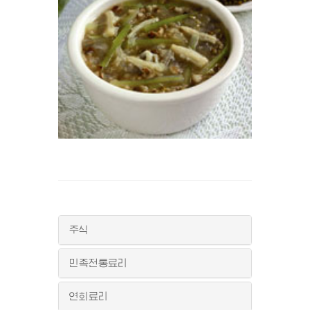
주식
민족전통료리
연회료리