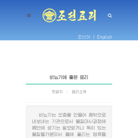
조선어 |
English
비뇨기에 좋은 료리
첫페지
료리소개
비뇨기는 오줌을 만들어 몸밖으로
내보내는 기관으로서 물질대사과정에
몸안에 생기는 필요없거나 독이 있는
물질들가운데서 물에 풀리는 염류들