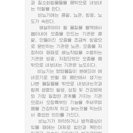
과 질소화합물들을 몸밖으로 내보내
는 역할을 한다.
비뇨기에는 콩팥, 뇨관, 방광, 뇨
도가 속한다.
배설하여야 할 물질을 혈액에서
뽑아내여 오줌을 만드는 기관은 콩
팥, 만들어진 오줌을 조금씩 방광으
로 운반하는 기관은 뇨관, 오줌을 저
장하여 때때로 배뇨작업을 수행하는
기관은 방광, 저장되였던 오줌을 몸
밖으로 내보내는 기관은 뇨도이다.
비뇨기는 영양물질이 분해되여 에
네르기로 변할 때 몸안에서 생기는
나쁜 물질들을 밖으로 내보내는것과
함께 생명의 발생, 성장 및 건강문제
와 가장 밀접한 관계를 가지는 기관
으로서 오장륙부의 기능을 추세우며
몸을 건강하게 하고 늙는것을 막는데
서 중요한 의의를 가진다.
비뇨기가 허약하거나 병적증상이
있을 때에는 대체로 입안과 목안이