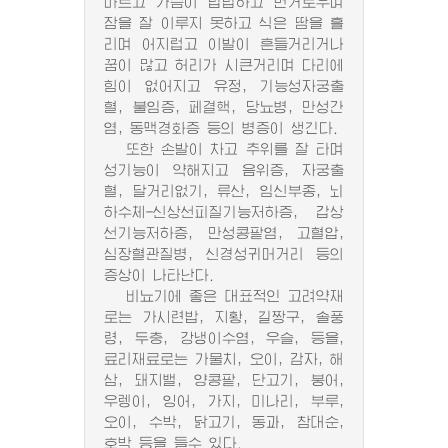
마르고 가슴이 답답하고 번거로우며
잠을 잘 이루지 못하고 식은 땀을 흘
리며 어지럽고 이발이 흔들거리거나
꿈이 많고 허리가 시큰거리며 다리에
힘이 없어지고 유정, 기능성자궁출
혈, 불임증, 페결핵, 당뇨병, 만성간
염, 동맥경화증 등의 병증이 생긴다.
또한 손발이 차고 추위를 잘 타며
성기능이 약해지고 음위증, 자궁출
혈, 달거리없기, 류산, 임신부종, 뇌
하수체-신상선피질기능저하증, 갑상
선기능저하증, 만성콩팥염, 고혈압,
심장혈관질병, 신경성귀머거리 등의
증상이 나타난다.
비뇨기에 좋은 대표적인 고려약재
로는 가시련밥, 지황, 길짱구, 솔풍
령, 두충, 강냉이수염, 우슬, 등을,
료리재료로는 가물치, 오이, 감자, 해
삼, 돼지밸, 양콩팥, 단고기, 붕어,
우렝이, 잉어, 가지, 미나리, 부루,
오이, 수박, 닭고기, 동과, 참대순,
호박 등을 들수 있다.