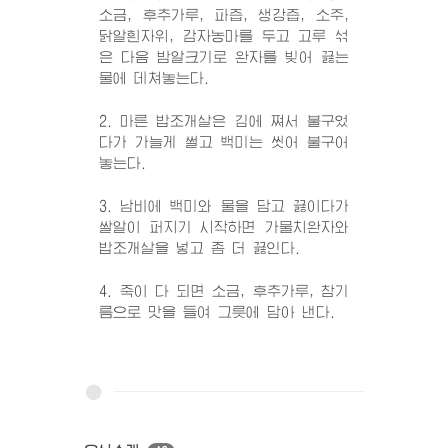
소금, 후추가루, 파즙, 생강즙, 소주,
닭알흰자위, 감자농마를 두고 고루 섞
은 다음 밤알크기로 완자를 빚어 끓는
물에 데쳐놓는다.
2. 마른 밥조개살은 김에 쪄서 불구었
다가 가늘게 썰고 백미는 씻어 불구어
놓는다.
3. 남비에 백미와 물을 담고 끓이다가
쌀알이 퍼지기 시작하면 가물치완자와
밥조개살을 넣고 좀 더 끓인다.
4. 죽이 다 되면 소금, 후추가루, 참기
름으로 맛을 들여 그릇에 담아 낸다.