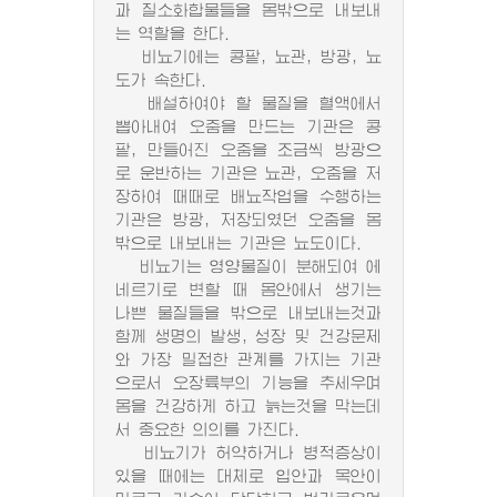
과 질소화합물들을 몸밖으로 내보내
는 역할을 한다.
비뇨기에는 콩팥, 뇨관, 방광, 뇨
도가 속한다.
배설하여야 할 물질을 혈액에서
뽑아내여 오줌을 만드는 기관은 콩
팥, 만들어진 오줌을 조금씩 방광으
로 운반하는 기관은 뇨관, 오줌을 저
장하여 때때로 배뇨작업을 수행하는
기관은 방광, 저장되였던 오줌을 몸
밖으로 내보내는 기관은 뇨도이다.
비뇨기는 영양물질이 분해되여 에
네르기로 변할 때 몸안에서 생기는
나쁜 물질들을 밖으로 내보내는것과
함께 생명의 발생, 성장 및 건강문제
와 가장 밀접한 관계를 가지는 기관
으로서 오장륙부의 기능을 추세우며
몸을 건강하게 하고 늙는것을 막는데
서 중요한 의의를 가진다.
비뇨기가 허약하거나 병적증상이
있을 때에는 대체로 입안과 목안이