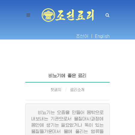
조선어 |
English
비뇨기에 좋은 료리
첫페지
료리소개
비뇨기는 오줌을 만들어 몸밖으로
내보내는 기관으로서 물질대사과정에
몸안에 생기는 필요없거나 독이 있는
물질들가운데서 물에 풀리는 염류들