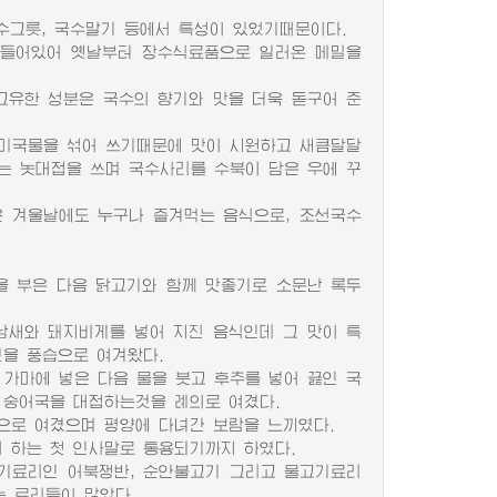
수그릇, 국수말기 등에서 특성이 있었기때문이다.
들어있어 옛날부터 장수식료품으로 일러온 메밀을
유한 성분은 국수의 향기와 맛을 더욱 돋구어 준
미국물을 섞어 쓰기때문에 맛이 시원하고 새큼달달
는 놋대접을 쓰며 국수사리를 수북이 담은 우에 꾸
 겨울날에도 누구나 즐겨먹는 음식으로, 조선국수
 부은 다음 닭고기와 함께 맛좋기로 소문난 록두
새와 돼지비게를 넣어 지진 음식인데 그 맛이 특
을 풍습으로 여겨왔다.
마에 넣은 다음 물을 붓고 후추를 넣어 끓인 국
 숭어국을 대접하는것을 례의로 여겼다.
로 여겼으며 평양에 다녀간 보람을 느끼였다.
 하는 첫 인사말로 통용되기까지 하였다.
기료리인 어북쟁반, 순안불고기 그리고 물고기료리
는 료리들이 많았다.