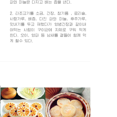
파와 마늘은 다지고 배는 즙을 낸다.
2. 타조고기를 소금, 간장, 참기름 , 료리술,
사탕가루, 배즙, 다진 파와 마늘, 후추가루,
맛내기를 두고 재웠다가 양념간장과 같이내
여먹는 사람이 구이판에 자체로 구워 먹게
한다. 오이, 양파 등 남새를 곁들여 함께 먹
게 할수 있다.