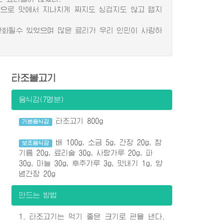
으로 맛에서 지나치게 짜지도 싱겁지도 않고 맵지
화될수 있었으며 많은 료리가 우리 인민이 사랑하
타조불고기
음식감(7명분)
타조고기 800g
기본음식감
배 100g, 소금 5g, 간장 20g, 참
보조음식감
기름 20g, 료리술 30g, 사탕가루 20g, 파
30g, 마늘 30g, 후추가루 3g, 맛내기 1g, 양
념간장 20g
만드는 방법
1. 타조고기는 먹기 좋은 크기로 편을 낸다.