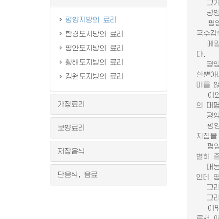
그가운
평양랭
평양지방의 료리
평양랭
국수감
함경도지방의 료리
메밀국
평안도지방의 료리
다.
황해도지방의 료리
평양랭
할뿐아
강원도지방의 료리
미를 
이와 
가정료리
의 대
평양국
평양온
보양료리
지짐을
평양지
저장음식
별히 
대동강
단음식, 음료
인데 
그리고
그리하
이밖에
로서 