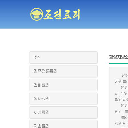
평양지방의
주식
민족전통료리
평양은
자리를
연회료리
평양은
히 우
식사료리
발전하
평양지
만한 
사냥료리
특히 
료리의
지방료리