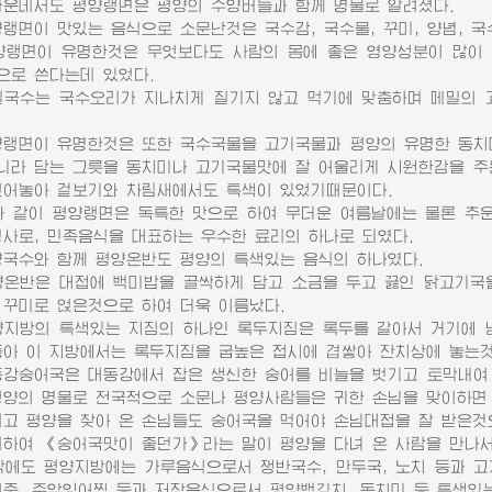
데서도 평양랭면은 평양의 수양버들과 함께 명물로 알려졌다.
면이 맛있는 음식으로 소문난것은 국수감, 국수물, 꾸미, 양념, 국
면이 유명한것은 무엇보다도 사람의 몸에 좋은 영양성분이 많이 
으로 쓴다는데 있었다.
수는 국수오리가 지나치게 질기지 않고 먹기에 맞춤하며 메밀의 고
면이 유명한것은 또한 국수국물을 고기국물과 평양의 유명한 동치
니라 담는 그릇을 동치미나 고기국물맛에 잘 어울리게 시원한감을 주
얹어놓아 겉보기와 차림새에서도 특색이 있었기때문이다.
같이 평양랭면은 독특한 맛으로 하여 무더운 여름날에는 물론 추운
명사로, 민족음식을 대표하는 우수한 료리의 하나로 되였다.
수와 함께 평양온반도 평양의 특색있는 음식의 하나였다.
반은 대접에 백미밥을 골싹하게 담고 소금을 두고 끓인 닭고기국을
 꾸미로 얹은것으로 하여 더욱 이름났다.
방의 특색있는 지짐의 하나인 록두지짐은 록두를 갈아서 거기에 남
좋아 이 지방에서는 록두지짐을 굽높은 접시에 겹쌓아 잔치상에 놓는것
숭어국은 대동강에서 잡은 생신한 숭어를 비늘을 벗기고 토막내여 가
평양의 명물로 전국적으로 소문나 평양사람들은 귀한 손님을 맞이하면
 평양을 찾아 온 손님들도 숭어국을 먹어야 손님대접을 잘 받은것으
여 《숭어국맛이 좋던가》라는 말이 평양을 다녀 온 사람을 만나서
도 평양지방에는 가루음식으로서 쟁반국수, 만두국, 노치 등과 고
어죽, 주암잉어찜 등과 저장음식으로서 평양백김치, 동치미 등 특색있