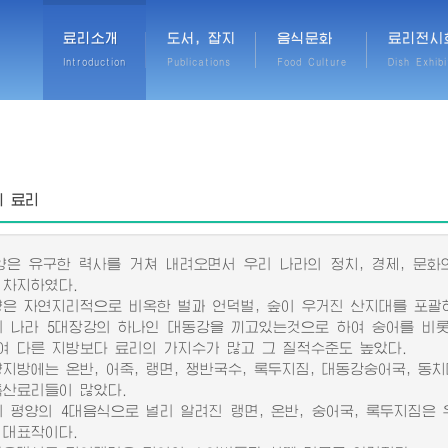
료리소개
도서, 잡지
음식문화
료리전시
Introduction
Publications
Food Culture
Dish Exhibi
 료리
 유구한 력사를 거쳐 내려오면서 우리 나라의 정치, 경제, 문
 차지하였다.
 자연지리적으로 비옥한 벌과 언덕벌, 숲이 우거진 산지대를 포괄하
리 나라 5대장강의 하나인 대동강을 끼고있는것으로 하여 숭어를 비
여 다른 지방보다 료리의 가지수가 많고 그 질적수준도 높았다.
방에는 온반, 어죽, 랭면, 쟁반국수, 록두지짐, 대동강숭어국, 동치미
특산료리들이 많았다.
평양의 4대음식으로 널리 알려진 랭면, 온반, 숭어국, 록두지짐은
 대표작이다.